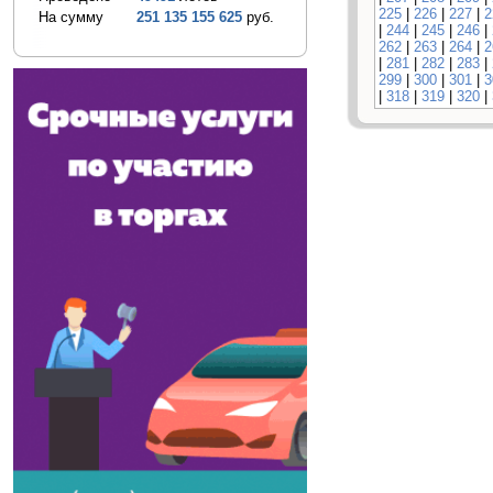
225
|
226
|
227
|
2
На сумму
251 135 155 625
руб.
|
244
|
245
|
246
|
262
|
263
|
264
|
2
|
281
|
282
|
283
|
299
|
300
|
301
|
3
|
318
|
319
|
320
|