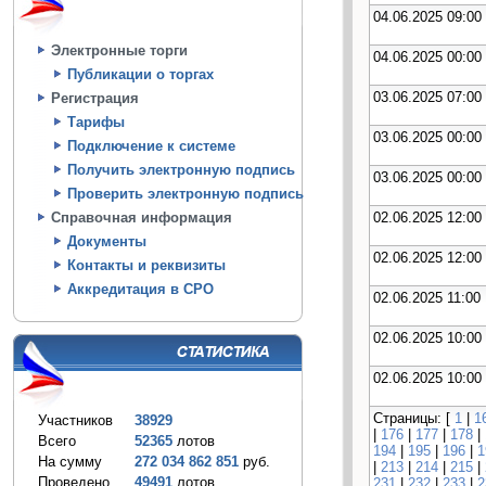
04.06.2025 09:00
Электронные торги
04.06.2025 00:00
Публикации о торгах
03.06.2025 07:00
Регистрация
Тарифы
03.06.2025 00:00
Подключение к системе
Получить электронную подпись
03.06.2025 00:00
Проверить электронную подпись
02.06.2025 12:00
Справочная информация
Документы
02.06.2025 12:00
Контакты и реквизиты
Аккредитация в СРО
02.06.2025 11:00
02.06.2025 10:00
02.06.2025 10:00
Страницы: [
1
|
1
Участников
38929
|
176
|
177
|
178
|
Всего
52365
лотов
194
|
195
|
196
|
1
На сумму
272 034 862 851
руб.
|
213
|
214
|
215
|
Проведено
49491
лотов
231
|
232
|
233
|
2