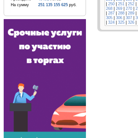
|
250
|
251
|
252
|
На сумму
251 135 155 625
руб.
268
|
269
|
270
|
2
|
287
|
288
|
289
|
305
|
306
|
307
|
3
|
324
|
325
|
326
|