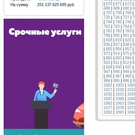
|
670
|
671
|
672
|
На сумму
251 137 625 695
руб.
688
|
689
|
690
|
6
|
707
|
708
|
709
|
725
|
726
|
727
|
7
|
744
|
745
|
746
|
762
|
763
|
764
|
7
|
781
|
782
|
783
|
799
|
800
|
801
|
8
|
818
|
819
|
820
|
836
|
837
|
838
|
8
|
855
|
856
|
857
|
873
|
874
|
875
|
8
|
892
|
893
|
894
|
910
|
911
|
912
|
9
|
929
|
930
|
931
|
947
|
948
|
949
|
9
|
966
|
967
|
968
|
984
|
985
|
986
|
9
1002
|
1003
|
100
1017
|
1018
|
101
1032
|
1033
|
103
1047
|
1048
|
104
1062
|
1063
|
106
1077
|
1078
|
107
1092
|
1093
|
109