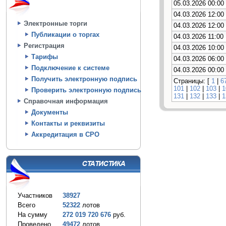
05.03.2026 00:00
04.03.2026 12:00
Электронные торги
04.03.2026 12:00
Публикации о торгах
04.03.2026 11:00
Регистрация
04.03.2026 10:00
Тарифы
04.03.2026 06:00
Подключение к системе
04.03.2026 00:00
Получить электронную подпись
Страницы: [
1
|
6
101
|
102
|
103
|
1
Проверить электронную подпись
131
|
132
|
133
|
1
Справочная информация
Документы
Контакты и реквизиты
Аккредитация в СРО
Участников
38927
Всего
52322
лотов
На сумму
272 019 720 676
руб.
Проведено
49472
лотов