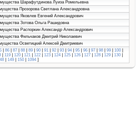
е имущества Шарафутдинова Луиза Ромельевна
 имущества Прозорова Светлана Александровна
 имущества Яковлев Евгений Александрович
 имущества Зотова Ольга Рашидовна
 имущества Распоркин Александр Александрович
 имущества Фильчаков Дмитрий Николаевич
 имущества Осветицкий Алексей Дмитриевич
5
|
86
|
87
|
88
|
89
|
90
|
91
|
92
|
93
|
94
|
95
|
96
|
97
|
98
|
99
|
100
|
8
|
119
|
120
|
121
|
122
|
123
|
124
|
125
|
126
|
127
|
128
|
129
|
130
|
48
|
149
|
150
|
1094
]