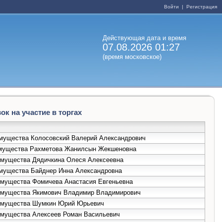
Войти
|
Регистрация
Действующая дата и время
07.08.2026 01:27
(время московское)
к на участие в торгах
 имущества Колосовский Валерий Александрович
е имущества Рахметова Жанилсын Жекшеновна
 имущества Дядичкина Олеся Алексеевна
 имущества Байднер Инна Александровна
 имущества Фомичева Анастасия Евгеньевна
е имущества Якимович Владимир Владимирович
е имущества Шумкин Юрий Юрьевич
 имущества Алексеев Роман Васильевич