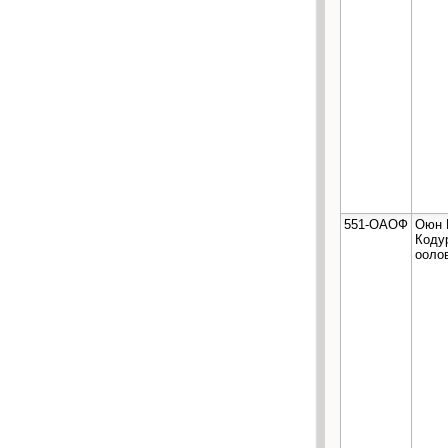
551-ОАОФ
Оюн 
Коду
ооло