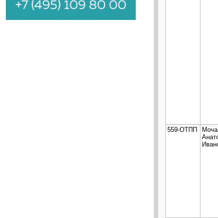
559-ОТПП
Моча
Анат
Иван