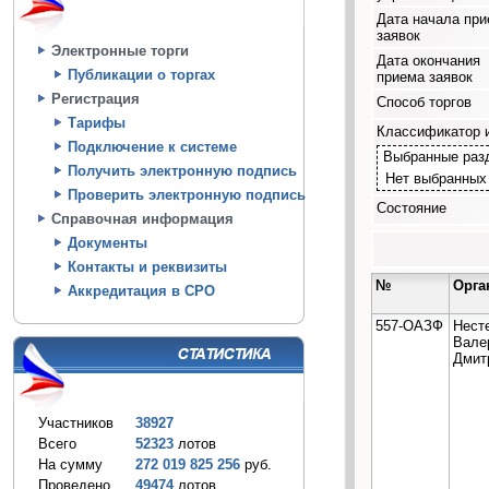
Дата начала пр
заявок
Электронные торги
Дата окончания
Публикации о торгах
приема заявок
Регистрация
Способ торгов
Тарифы
Классификатор 
Подключение к системе
Выбранные раз
Получить электронную подпись
Нет выбранных
Проверить электронную подпись
Состояние
Справочная информация
Документы
Контакты и реквизиты
№
Орга
Аккредитация в СРО
557-ОАЗФ
Нест
Вале
Дмит
Участников
38927
Всего
52323
лотов
На сумму
272 019 825 256
руб.
Проведено
49474
лотов