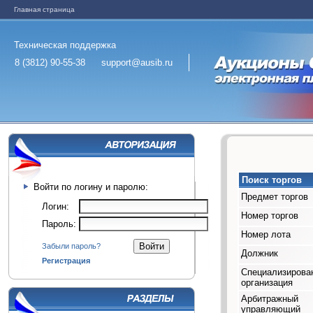
Главная страница
Техническая поддержка
8 (3812) 90-55-38
support@ausib.ru
Поиск торгов
Войти по логину и паролю:
Предмет торгов
Логин:
Номер торгов
Пароль:
Номер лота
Забыли пароль?
Должник
Регистрация
Специализирова
организация
Арбитражный
управляющий