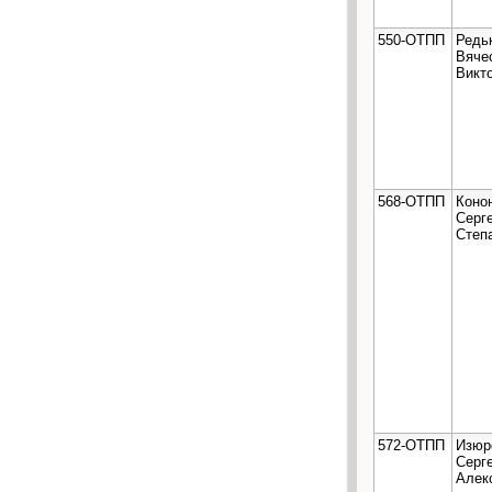
550-ОТПП
Редь
Вяче
Викт
568-ОТПП
Коно
Серг
Степ
572-ОТПП
Изюр
Серг
Алек