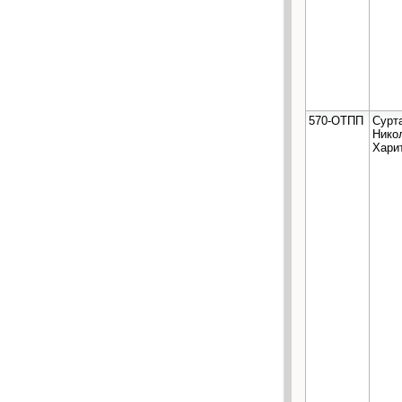
570-ОТПП
Сурт
Нико
Хари