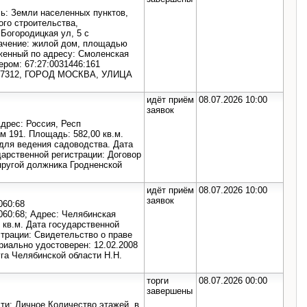
ль: Земли населенных пунктов,
го строительства,
Богородицкая ул, 5 с
начение: жилой дом, площадью
оженный по адресу: Смоленская
ером: 67:27:0031446:161
117312, ГОРОД МОСКВА, УЛИЦА
идёт приём
08.07.2026 10:00
заявок
дрес: Россия, Респ
м 191. Площадь: 582,00 кв.м.
для ведения садоводства. Дата
дарственной регистрации: Договор
упругой должника Гродненской
идёт приём
08.07.2026 10:00
заявок
060:68
060:68; Адрес: Челябинская
0 кв.м. Дата государственной
страции: Свидетельство о праве
ариально удостоверен: 12.02.2008
уга Челябинской области Н.Н.
торги
08.07.2026 00:00
завершены
ти: Личное Количество этажей, в