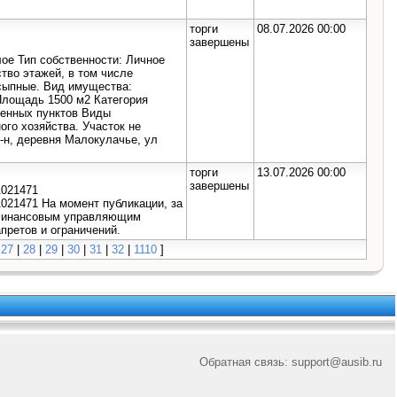
торги
08.07.2026 00:00
завершены
ое Тип собственности: Личное
ство этажей, в том числе
сыпные. Вид имущества:
Площадь 1500 м2 Категория
ленных пунктов Виды
ого хозяйства. Участок не
-н, деревня Малокулачье, ул
торги
13.07.2026 00:00
завершены
A021471
021471 На момент публикации, за
 Финансовым управляющим
претов и ограничений.
|
27
|
28
|
29
|
30
|
31
|
32
|
1110
]
Обратная связь: suppor
t@a
usib.ru