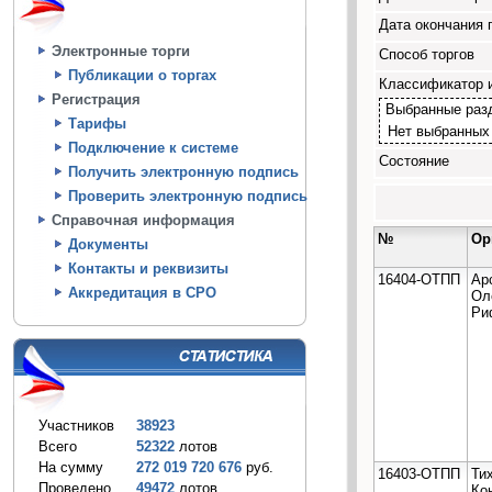
Дата окончания 
Электронные торги
Способ торгов
Публикации о торгах
Классификатор 
Регистрация
Выбранные раз
Тарифы
Нет выбранных
Подключение к системе
Состояние
Получить электронную подпись
Проверить электронную подпись
Справочная информация
№
Ор
Документы
Контакты и реквизиты
16404-ОТПП
Ар
Аккредитация в СРО
Ол
Ри
Участников
38923
Всего
52322
лотов
На сумму
272 019 720 676
руб.
16403-ОТПП
Ти
Проведено
49472
лотов
Ко