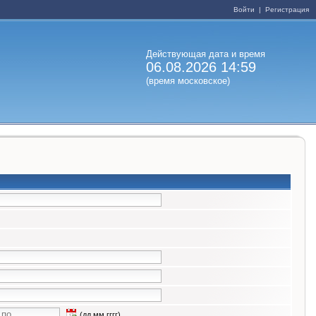
Войти
|
Регистрация
Действующая дата и время
06.08.2026 14:59
(время московское)
(дд.мм.гггг)