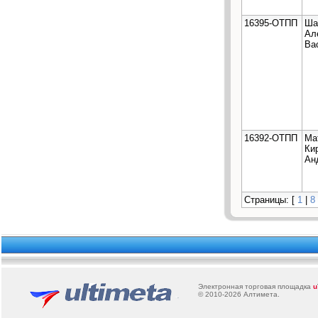
16395-ОТПП
Ша
Ал
Ва
16392-ОТПП
Ма
Ки
Ан
Страницы: [
1
|
8
Электронная торговая площадка
u
© 2010-2026
Алтимета
.