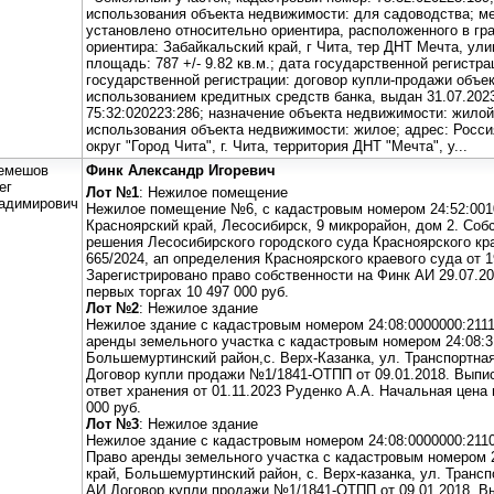
использования объекта недвижимости: для садоводства; м
установлено относительно ориентира, расположенного в гр
ориентира: Забайкальский край, г Чита, тер ДНТ Мечта, ули
площадь: 787 +/- 9.82 кв.м.; дата государственной регистра
государственной регистрации: договор купли-продажи объе
использованием кредитных средств банка, выдан 31.07.2023
75:32:020223:286; назначение объекта недвижимости: жило
использования объекта недвижимости: жилое; адрес: Росси
округ "Город Чита", г. Чита, территория ДНТ "Мечта", у...
емешов
Финк Александр Игоревич
ег
Лот №1
: Нежилое помещение
адимирович
Нежилое помещение №6, с кадастровым номером 24:52:0010
Красноярский край, Лесосибирск, 9 микрорайон, дом 2. Соб
решения Лесосибирского городского суда Красноярского кра
665/2024, ап определения Красноярского краевого суда от 1
Зарегистрировано право собственности на Финк АИ 29.07.2
первых торгах 10 497 000 руб.
Лот №2
: Нежилое здание
Нежилое здание с кадастровым номером 24:08:0000000:2111
аренды земельного участка с кадастровым номером 24:08:3
Большемуртинский район,с. Верх-Казанка, ул. Транспортная
Договор купли продажи №1/1841-ОТПП от 09.01.2018. Выпис
ответ хранения от 01.11.2023 Руденко А.А. Начальная цена
000 руб.
Лот №3
: Нежилое здание
Нежилое здание с кадастровым номером 24:08:0000000:211
Право аренды земельного участка с кадастровым номером 2
край, Большемуртинский район, с. Верх-казанка, ул. Трансп
АИ Договор купли продажи №1/1841-ОТПП от 09.01.2018. Вы