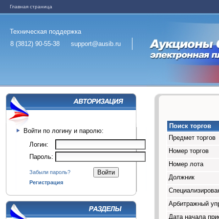
Главная страница
Техническая поддержка
8 (3812) 90-55-38
support@ausib.ru
Поиск торгов
Войти по логину и паролю:
Предмет торгов
Логин:
Номер торгов
Пароль:
Номер лота
Забыли пароль?
Должник
Регистрация
Специализирован
Арбитражный у
Дата начала при