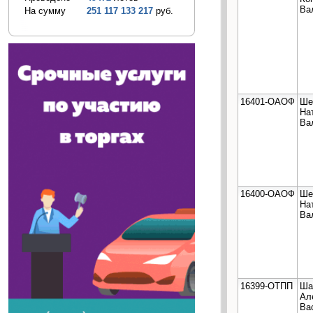
Ва
На сумму
251 117 133 217
руб.
16401-ОАОФ
Ше
На
Ва
16400-ОАОФ
Ше
На
Ва
16399-ОТПП
Ша
Ал
Ва