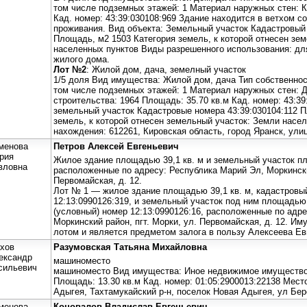
том числе подземных этажей: 1 Материал наружных стен: 
Кад. номер: 43:39:030108:969 Здание находится в ветхом со
проживания. Вид объекта: Земельный участок Кадастровый 
Площадь, м2 1503 Категория земель, к которой отнесен зе
населенных пунктов Виды разрешенного использования: дл
жилого дома.
Лот №2
: Жилой дом, дача, земелный участок
1/5 доля Вид имущества: Жилой дом, дача Тип собственнос
том числе подземных этажей: 1 Материал наружных стен: 
строительства: 1964 Площадь: 35.70 кв.м Кад. номер: 43:3
земельный участок Кадастровые номера 43:39:030104:112 П
земель, к которой отнесен земельный участок: Земли насе
нахождения: 612261, Кировская область, город Яранск, ули
менова
Петров Алексей Евгеньевич
рия
Жилое здание площадью 39,1 кв. м и земельный участок пло
вловна
расположенные по адресу: Республика Марий Эл, Моркинский
Первомайская, д. 12.
Лот № 1 — жилое здание площадью 39,1 кв. м, кадастровы
12:13:0990126:319, и земельный участок под ним площадью 1
(условный) номер 12:13:0990126:16, расположенные по адр
Моркинский район, пгт. Морки, ул. Первомайская, д. 12. И
лотом и является предметом залога в пользу Алексеева Ев
хов
Разумовская Татьяна Михайловна
ександр
машиноместо
сильевич
машиноместо Вид имущества: Иное недвижимое имущество 
Площадь: 13.30 кв.м Кад. номер: 01:05:2900013:22138 Мест
Адыгея, Тахтамукайский р-н, поселок Новая Адыгея, ул Бер
менова
Коновалов Владислав Евгеньевич