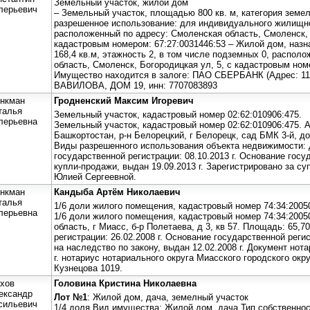
Земельный участок, жилой дом
лерьевич
– Земельный участок, площадью 800 кв. м, категория земе
разрешенное использование: для индивидуального жилищно
расположенный по адресу: Смоленская область, Смоленск, 
кадастровым номером: 67:27:0031446:53 – Жилой дом, наз
168,4 кв.м, этажность 2, в том числе подземных 0, распол
область, Смоленск, Богородицкая ул, 5, с кадастровым ном
Имущество находится в залоге: ПАО СБЕРБАНК (Адрес: 
ВАВИЛОВА, ДОМ 19, инн: 7707083893
нкман
Гродненский Максим Игоревич
талья
Земельный участок, кадастровый номер 02:62:010906:475.
лерьевна
Земельный участок, кадастровый номер 02:62:010906:475. А
Башкортостан, р-н Белорецкий, г Белорецк, сад БМК 3-й, до
Виды разрешенного использования объекта недвижимости: 
государственной регистрации: 08.10.2013 г. Основание госу
купли-продажи, выдан 19.09.2013 г. Зарегистрировано за с
Юлией Сергеевной.
нкман
Кандыба Артём Николаевич
талья
1/6 доли жилого помещения, кадастровый номер 74:34:2005
лерьевна
1/6 доли жилого помещения, кадастровый номер 74:34:2005
область, г Миасс, б-р Полетаева, д 3, кв 57. Площадь: 65,7
регистрации: 26.02.2008 г. Основание государственной реги
на наследство по закону, выдан 12.02.2008 г. Документ нот
г. нотариус нотариального округа Миасского городского окр
Кузнецова 1019.
хов
Головина Кристина Николаевна
ександр
Лот №1
: Жилой дом, дача, земелный участок
сильевич
1/4 доля Вид имущества: Жилой дом, дача Тип собственнос