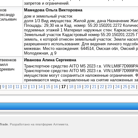
запретов и ограничений.
хов
Мамедова Ольга Викторовна
ександр
дом и земельный участок
сильевич
доля 1/3 Вид имущества: Жилой дом, дача Назначение Жил
Площадь: 29,30 кв.м Кад. номер: 55:20:150201:2272 Количе
подземных этажей 1 Материал наружных стен: Каркасно-за
Земельный участок Кадастровый номер 55:20:150201:2225 
земель, к которой отнесен земельный участок: Земли насе
разрешенного использования: Для ведения личного подсобн
межеван. Место нахождения: 644514, Омская обл, Омский р
Молодежная, д 9
твеенков
Иванова Алина Сергеевна
рилл
Транспортное средство AITO M5 2023 г.в. VIN:LM8F7D999P
дреевич
Транспортное средство AITO M5 2023 г.в. VIN:LM8F7D999PA
имуществом могут сохраняться наложенные ограничения.
принимаются меры, направленные на снятие наложенных за
|
9
|
10
|
11
|
12
|
13
|
14
|
15
|
16
|
17
|
18
|
19
|
20
|
21
|
22
|
23
|
24
|
25
|
26
Trade
. Разработано на платформе
Алтимета
.