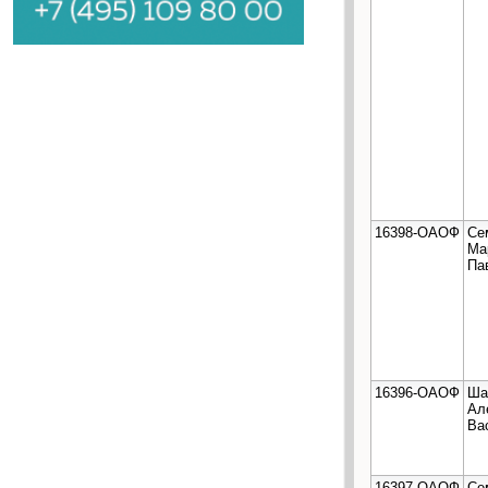
16398-ОАОФ
Се
Ма
Па
16396-ОАОФ
Ша
Ал
Ва
16397-ОАОФ
Се