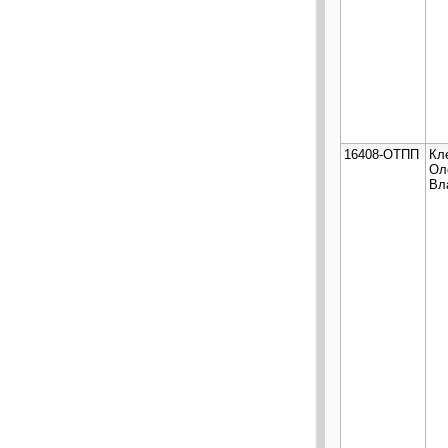
16408-ОТПП
Кл
Ол
Вл