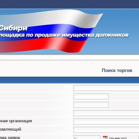
Поиск торгов
ная организация
правляющий
ема заявок
(дд.мм.гггг)