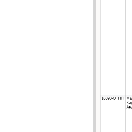
16393-ОТПП
Ма
Ки
Ан