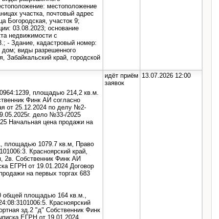
естоположение: местоположение
аницах участка, почтовый адрес
ца Богородская, участок 9;
ции: 03.08.2023; основание
кта недвижимости с
.; - Здание, кадастровый номер:
й дом; виды разрешенного
я, Забайкальский край, городской
идёт приём
13.07.2026 12:00
заявок
964:1239, площадью 214,2 кв.м.
ственник Финк АИ согласно
я от 25.12.2024 по делу №2-
9.05.2025г. дело №33-/2025
025 Начальная цена продажи на
, площадью 1079.7 кв.м, Право
101006:3. Красноярский край,
, 2в. Собственник Финк АИ
ка ЕГРН от 19.01.2024 Договор
 продажи на первых торгах 683
0 общей площадью 164 кв.м.,
4:08:3101006:5. Красноярский
ортная зд.2 "д" Собственник Финк
писка ЕГРН от 19.01.2024