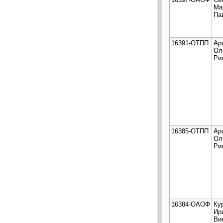
Ма
Па
16391-ОТПП
Ар
Ол
Ри
16385-ОТПП
Ар
Ол
Ри
16384-ОАОФ
Ку
Ир
Ви