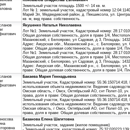
рия
Земельный участок площадь 1500 +/- 14 кв. м.
вловна
Лот № 1: земельный участок, кадастровый номер 12:04:1140
Марий Эл, Медведевский район, д. Пекшиксола, ул. Централ
кв. м, вид права: собственность.
сланов
Якушенко Наталья Николаевна
ег
Лот №1: Земельный участок, Кадастровый номер: 28:17:0109
фкатович
Общая долевая собственность, доля в праве 1/4, Местопол
Мазановский, с Белоярово, ул Садовая, д 3, Площадь: 1432 
Адрес: Амурская обл., Мазановский р-н., с. Белоярово, ул. 
праве: Общая долевая собственность, доля в праве 1/4, Пл
Лот №1: Земельный участок, Кадастровый номер: 28:17:0109
Общая долевая собственность, доля в праве 1/4, Местопол
Мазановский, с Белоярово, ул Садовая, д 3, Площадь: 1432 
Адрес: Амурская обл., Мазановский р-н., с. Белоярово, ул. 
праве: Общая долевая собственность, доля в праве 1/4, Пл
сланов
Бакаева Мария Геннадьевна
ег
Земельный участок, Кадастровый номер: 55:36:150714:418,
фкатович
использования объекта недвижимости: Ведение садоводства
Омская область, г Омск, Октябрьский АО, снт Полет-10, уч.
права, доля в праве: Общая долевая собственность, доля в
Земельный участок, Кадастровый номер: 55:36:150714:418,
использования объекта недвижимости: Ведение садоводства
Омская область, г Омск, Октябрьский АО, снт Полет-10, уч.
права, доля в праве: Общая долевая собственность, доля в
рносова
Базанова Елена Шагитовна
ина
Земельный участок, задание (жилое помещение)
кторовна
- Земельный участок, кадастровый номер: 75:32:020223:139