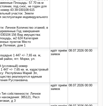
Каменные Площадь: 57.70 кв.м
стоянии, под снос, не годен для
номер 43:39:030108:615
мельный участок: Земли
я эксплуатации индивидуального
ти: Личное Количество этажей, в
Деревянные Год завершения
9:030104:156 Вид имущества:
лощадь, м2 624 Категория
ленных пунктов Место
ца Полевая, дом 1
идёт приём
08.07.2026 00:00
заявок
щадью 1 447 +/- 7,65 кв. м,
 район, пгт. Морки, ул.
й (условный) номер
 447 +/- 7,65 кв. м, кадастровый
есу: Республика Марий Эл,
мущество реализуется единым
гения Руслановича.
идёт приём
08.07.2026 00:00
заявок
Тип собственности: Личное
о нахождения: 385121, Респ
еговая, д 3
идёт приём
08.07.2026 00:00