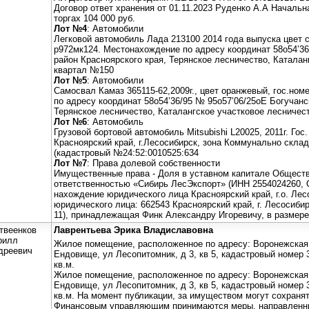
Договор ответ хранения от 01.11.2023 Руденко А.А Начальн
торгах 104 000 руб.
Лот №4
: Автомобили
Легковой автомобиль Лада 213100 2014 года выпуска цвет с
р972мк124. Местонахождение по адресу координат 58o54’36
район Красноярского края, Терянское лесничество, Каталан
квартал №150
Лот №5
: Автомобили
Самосвал Камаз 365115-62,2009г., цвет оранжевый, гос.н
по адресу координат 58o54’36/95 № 95o57’06/25oE Богучанс
Терянское лесничество, Каталангское участковое лесничес
Лот №6
: Автомобиль
Грузовой бортовой автомобиль Mitsubishi L20025, 2011г. Гос
Красноярский край, г.Лесосибирск, зона Коммунально склад
(кадастровый №24:52:0010525:634
Лот №7
: Права долевой собственности
Имущественные права - Доля в уставном капитале Обществ
ответственностью «Сибирь ЛесЭкспорт» (ИНН 2554024260, 
нахождение юридического лица Красноярский край, г.о. Лесо
юридического лица: 662543 Красноярский край, г. Лесосибир
11), принадлежащая Финк Александру Игоревичу, в размере 
твеенков
Лаврентьева Эрика Владиславовна
рилл
Жилое помещение, расположенное по адресу: Воронежская 
дреевич
Ендовище, ул Лесопитомник, д 3, кв 5, кадастровый номер 
кв.м.
Жилое помещение, расположенное по адресу: Воронежская 
Ендовище, ул Лесопитомник, д 3, кв 5, кадастровый номер 
кв.м. На момент публикации, за имуществом могут сохраня
Финансовым управляющим принимаются меры, направленны