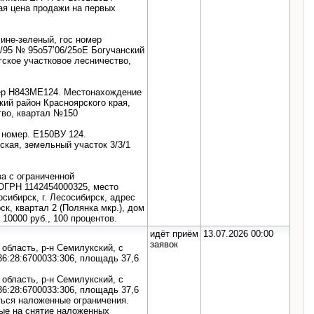
ая цена продажи на первых
ине-зеленый, гос номер
/95 № 95o57’06/25oE Богучанский
гское участковое лесничество,
омер Н843МЕ124. Местонахождение
кий район Красноярского края,
тво, квартал №150
. номер. Е150ВУ 124.
ская, земельный участок 3/3/1
а с ограниченной
ОГРН 1142454000325, место
сибирск, г. Лесосибирск, адрес
ск, квартал 2 (Полянка мкр.), дом
10000 руб., 100 процентов.
идёт приём
13.07.2026 00:00
заявок
область, р-н Семилукский, с
36:28:6700033:306, площадь 37,6
область, р-н Семилукский, с
36:28:6700033:306, площадь 37,6
ться наложенные ограничения.
е на снятие наложенных