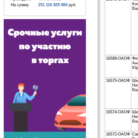
Ко
На сумму
251 116 829 884
руб.
Ва
16589-ОАОФ
Фе
Ан
Юр
16575-ОАОФ
Ше
На
Ва
16574-ОАОФ
Ше
На
Ва
16572-ОАОФ
Са