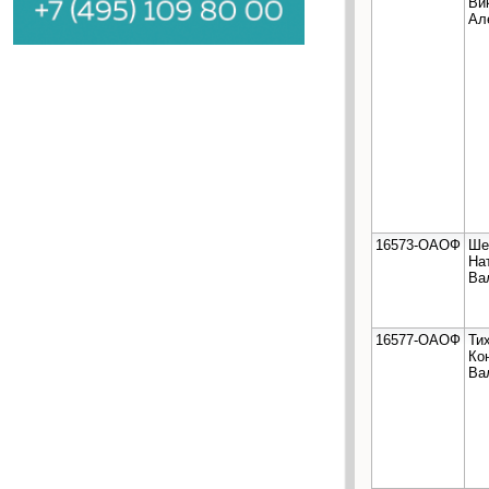
Ви
Ал
16573-ОАОФ
Ше
На
Ва
16577-ОАОФ
Ти
Ко
Ва