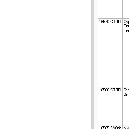
16570-ОТПП
Су
Ев
Ни
16566-ОТПП
Га
Ви
16565-ЗАОФ
Ми