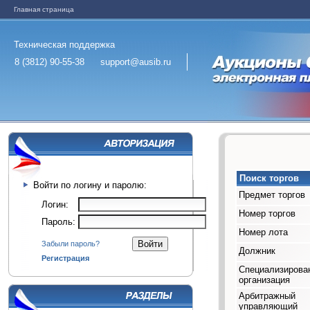
Главная страница
Техническая поддержка
8 (3812) 90-55-38
support@ausib.ru
Поиск торгов
Войти по логину и паролю:
Предмет торгов
Логин:
Номер торгов
Пароль:
Номер лота
Забыли пароль?
Должник
Регистрация
Специализирова
организация
Арбитражный
управляющий