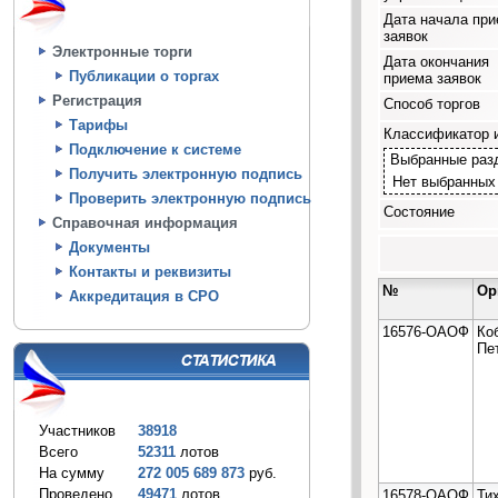
Дата начала пр
заявок
Электронные торги
Дата окончания
Публикации о торгах
приема заявок
Регистрация
Способ торгов
Тарифы
Классификатор 
Подключение к системе
Выбранные раз
Получить электронную подпись
Нет выбранных
Проверить электронную подпись
Состояние
Справочная информация
Документы
Контакты и реквизиты
№
Ор
Аккредитация в СРО
16576-ОАОФ
Ко
Пе
Участников
38918
Всего
52311
лотов
На сумму
272 005 689 873
руб.
Проведено
49471
лотов
16578-ОАОФ
Ти