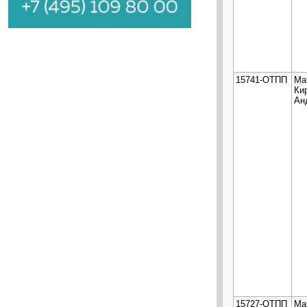
15741-ОТПП
Ма
Ки
Ан
15727-ОТПП
Ма