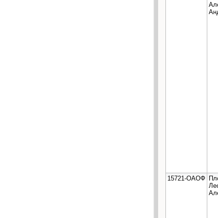
Ал
Ан
15721-ОАОФ
Пл
Ле
Ал