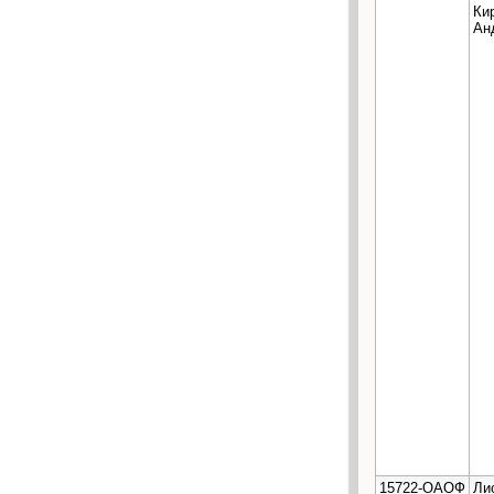
Ки
Ан
15722-ОАОФ
Ли