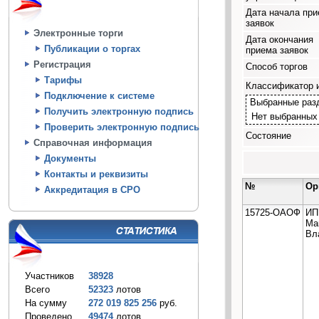
Дата начала пр
заявок
Электронные торги
Дата окончания
Публикации о торгах
приема заявок
Регистрация
Способ торгов
Тарифы
Классификатор 
Подключение к системе
Выбранные раз
Получить электронную подпись
Нет выбранных
Проверить электронную подпись
Состояние
Справочная информация
Документы
Контакты и реквизиты
№
Ор
Аккредитация в СРО
15725-ОАОФ
ИП
Ма
Вл
Участников
38928
Всего
52323
лотов
На сумму
272 019 825 256
руб.
Проведено
49474
лотов