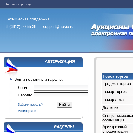
Главная страница
Техническая поддержка
8 (3812) 90-55-38
support@ausib.ru
Поиск торгов
Войти по логину и паролю:
Предмет торгов
Логин:
Номер торгов
Пароль:
Номер лота
Забыли пароль?
Должник
Регистрация
Специализирова
организация
Арбитражный
управляющий