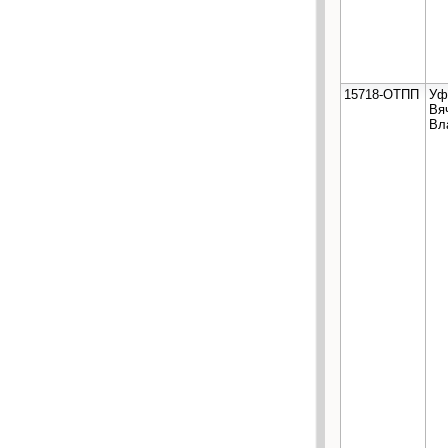
15718-ОТПП
Уф
Вя
Вл