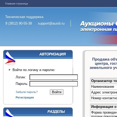
Главная страница
Техническая поддержка
8 (3812) 90-55-38
support@ausib.ru
Продажа объ
центра, го
земельного у
Войти по логину и паролю:
Логин:
Организатор т
Пароль:
Наименование
Адрес электрон
Забыли пароль?
Регистрация
Номер контактн
Информация о 
Форма проведен
подачи предло