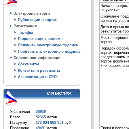
Начало предост
на участие
Электронные торги
Окончание пред
Публикации о торгах
заявок на участ
Регистрация
Дата и время п
результатов тор
Тарифы
Место подведен
Подключение к системе
торгов
Получить электронную подпись
Порядок оформл
Проверить электронную подпись
торгах, перечен
представляемы
Справочная информация
торгов документ
Документы
к их оформлен
Контакты и реквизиты
Аккредитация в СРО
Участников
38929
Всего
52365
лотов
На сумму
272 034 862 851
руб.
Сроки и порядок
Проведено
49491
лотов