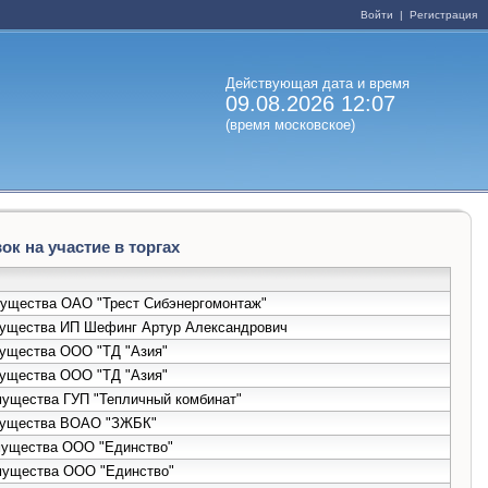
Войти
|
Регистрация
Действующая дата и время
09.08.2026 12:07
(время московское)
к на участие в торгах
имущества ОАО "Трест Сибэнергомонтаж"
имущества ИП Шефинг Артур Александрович
мущества ООО "ТД "Азия"
мущества ООО "ТД "Азия"
мущества ГУП "Тепличный комбинат"
имущества ВОАО "ЗЖБК"
имущества ООО "Единство"
имущества ООО "Единство"