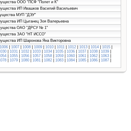
имущества ООО "ПСФ "Полет и К"
имущества ИП Ивашков Василий Васильевич
имущества МУП "ДЭУ"
имущества ИП Цыганец Зоя Валерьевна
имущества ОАО "ДРСУ № 1"
имущества ЗАО "НТ ИССО"
имущества ИП Шаронова Яна Викторовна
1006
|
1007
|
1008
|
1009
|
1010
|
1011
|
1012
|
1013
|
1014
|
1015
|
1030
|
1031
|
1032
|
1033
|
1034
|
1035
|
1036
|
1037
|
1038
|
1039
|
1054
|
1055
|
1056
|
1057
|
1058
|
1059
|
1060
|
1061
|
1062
|
1063
|
1078
|
1079
|
1080
|
1081
|
1082
|
1083
|
1084
|
1085
|
1086
|
1087
|