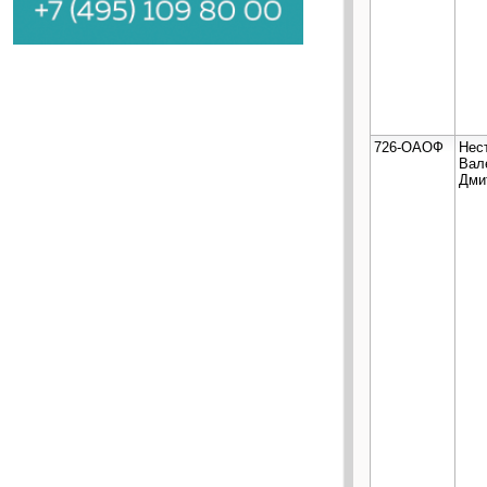
726-ОАОФ
Нес
Вал
Дми