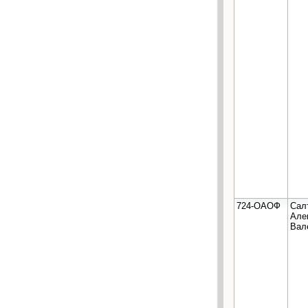
724-ОАОФ
Сал
Але
Вал