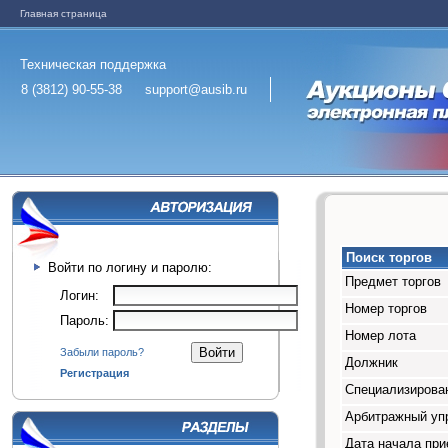
Главная страница
Техническая поддержка
8 (3812) 90-55-38
support@ausib.ru
Поиск торгов
Войти по логину и паролю:
Предмет торгов
Логин:
Номер торгов
Пароль:
Номер лота
Забыли пароль?
Должник
Регистрация
Специализирован
Арбитражный у
Дата начала при