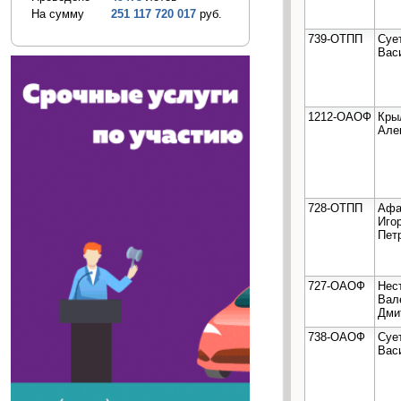
На сумму
251 117 720 017
руб.
739-ОТПП
Суе
Вас
1212-ОАОФ
Кры
Але
728-ОТПП
Афа
Иго
Пет
727-ОАОФ
Нес
Вал
Дми
738-ОАОФ
Суе
Вас