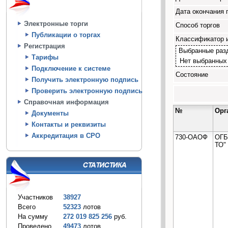
Дата окончания 
Электронные торги
Способ торгов
Публикации о торгах
Классификатор 
Регистрация
Выбранные раз
Тарифы
Нет выбранных
Подключение к системе
Состояние
Получить электронную подпись
Проверить электронную подпись
Справочная информация
№
Орг
Документы
Контакты и реквизиты
Аккредитация в СРО
730-ОАОФ
ОГБ
ТО"
Участников
38927
Всего
52323
лотов
На сумму
272 019 825 256
руб.
Проведено
49473
лотов