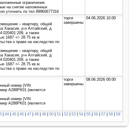
наложенные ограничения.
ые на снятие наложенных
но уточнить по тел.89960677316
торги
04.06.2026 10:00
завершены
помещение – квартиру, общей
а Хакасия, р-н Алтайский, д
4:020401:209, а также
 1687 +/- 28.75 кв.м.
льства о праве на наследство по
помещение – квартиру, общей
а Хакасия, р-н Алтайский, д
4:020401:209, а также
 1687 +/- 28.75 кв.м.
льства о праве на наследство по
торги
08.06.2026 00:00
завершены
нный номер (VIN
омер А288РК01 (является
нный номер (VIN
омер А288РК01 (является
3
|
44
|
45
|
46
|
47
|
48
|
49
|
50
|
51
|
52
|
53
|
54
|
55
|
56
|
57
|
58
|
59