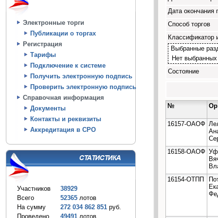
Дата окончания 
Электронные торги
Способ торгов
Публикации о торгах
Классификатор 
Регистрация
Выбранные раз
Тарифы
Нет выбранных
Подключение к системе
Состояние
Получить электронную подпись
Проверить электронную подпись
Справочная информация
№
Ор
Документы
Контакты и реквизиты
16157-ОАОФ
Ле
Аккредитация в СРО
Ан
Се
16158-ОАОФ
Уф
Вя
Вл
16154-ОТПП
По
Ек
Участников
38929
Фе
Всего
52365
лотов
На сумму
272 034 862 851
руб.
Проведено
49491
лотов