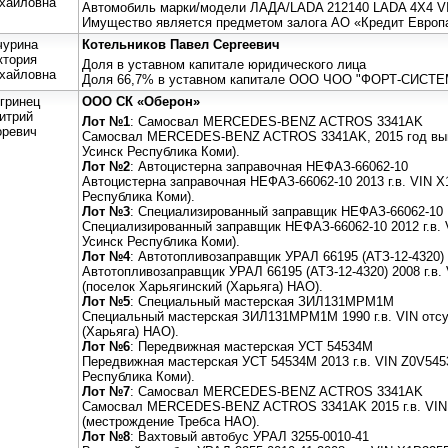
хайловна
Автомобиль марки/модели ЛАДА/LADA 212140 LADA 4X4 VIN
Имущество является предметом залога АО «Кредит Европа
чурина
Котельников Павел Сергеевич
ктория
Доля в уставном капитале юридического лица
хайловна
Доля 66,7% в уставном капитале ООО ЧОО "ФОРТ-СИС
гринец
ООО СК «Оберон»
итрий
Лот №1
: Самосвал MERCEDES-BENZ ACTROS 3341AK
оревич
Самосвал MERCEDES-BENZ ACTROS 3341AK, 2015 год выпу
Усинск Республика Коми).
Лот №2
: Автоцистерна заправочная НЕФАЗ-66062-10
Автоцистерна заправочная НЕФАЗ-66062-10 2013 г.в. VIN X
Республика Коми).
Лот №3
: Специализированный заправщик НЕФАЗ-66062-10
Специализированный заправщик НЕФАЗ-66062-10 2012 г.в. 
Усинск Республика Коми).
Лот №4
: Автотопливозаправщик УРАЛ 66195 (АТЗ-12-4320)
Автотопливозаправщик УРАЛ 66195 (АТЗ-12-4320) 2008 г.в
(поселок Харьягинский (Харьяга) НАО).
Лот №5
: Специальный мастерская ЗИЛ131МРМ1М
Специальный мастерская ЗИЛ131МРМ1М 1990 г.в. VIN отсу
(Харьяга) НАО).
Лот №6
: Передвижная мастерская УСТ 54534М
Передвижная мастерская УСТ 54534М 2013 г.в. VIN Z0V545
Республика Коми).
Лот №7
: Самосвал MERCEDES-BENZ ACTROS 3341AK
Самосвал MERCEDES-BENZ ACTROS 3341AK 2015 г.в. VIN
(местрождение Требса НАО).
Лот №8
: Вахтовый автобус УРАЛ 3255-0010-41