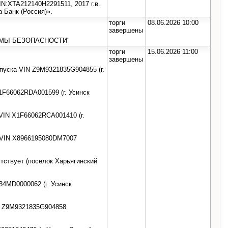
:XTA212140H2291511, 2017 г.в.
 Банк (Россия)».
торги
08.06.2026 10:00
завершены
ТЕМЫ БЕЗОПАСНОСТИ"
торги
15.06.2026 11:00
завершены
ска VIN Z9M9321835G904855 (г.
1F66062RDA001599 (г. Усинск
VIN X1F66062RCA001410 (г.
. VIN Х8966195080DM7007
тствует (поселок Харьягинский
34MD0000062 (г. Усинск
 Z9M9321835G904858