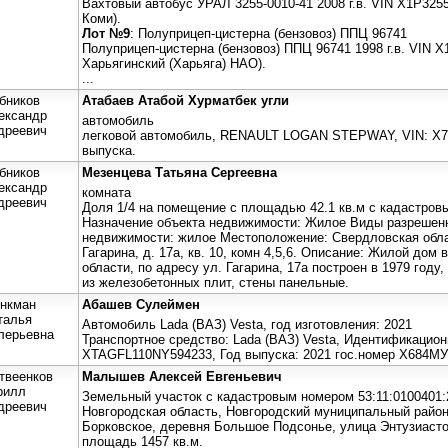
Вахтовый автобус УРАЛ 3255-0010-41 2008 г.в. VIN X1P3255
Коми).
Лот №9
: Полуприцеп-цистерна (бензовоз) ППЦ 96741
Полуприцеп-цистерна (бензовоз) ППЦ 96741 1998 г.в. VIN 
Харьягинский (Харьяга) НАО).
...
бников
Атабаев Атабой Хурматбек угли
ександр
автомобиль
дреевич
легковой автомобиль, RENAULT LOGAN STEPWAY, VIN: X7
выпуска.
бников
Мезенцева Татьяна Сергеевна
ександр
комната
дреевич
Доля 1/4 на помещение с площадью 42.1 кв.м с кадастровы
Назначение объекта недвижимости: Жилое Виды разрешенн
недвижимости: жилое Местоположение: Свердловская облас
Гагарина, д. 17а, кв. 10, комн 4,5,6. Описание: Жилой до
области, по адресу ул. Гагарина, 17а построен в 1979 году
из железобетонных плит, стены панельные.
нкман
Абашев Сулеймен
талья
Автомобиль Lada (ВАЗ) Vesta, год изготовления: 2021
лерьевна
Транспортное средство: Lada (ВАЗ) Vesta, Идентификацион
XTAGFL110NY594233, Год выпуска: 2021 гос.номер Х684МУ
твеенков
Малышев Алексей Евгеньевич
рилл
Земельный участок с кадастровым номером 53:11:0100401:
дреевич
Новгородская область, Новгородский муниципальный район
Борковское, деревня Большое Подсонье, улица Энтузиасто
площадь 1457 кв.м.