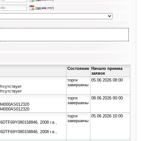
(дд.мм.гггг)
Состояние
Начало приема
заявок
торги
05.06.2026 08:00
завершены
тсутствует
тсутствует
торги
08.06.2026 00:00
завершены
G244000AS012320
G244000AS012320
торги
05.06.2026 10:00
завершены
Y6DTF69Y080158846, 2008 г.в.,
Y6DTF69Y080158846, 2008 г.в.,