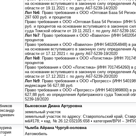
на основании вступившего в законную силу определения А
области от 19.11.2021 г. по делу А67-5239-14/2020
Лот №6
: Право требования к ООО «Оптовая База 54 Регио
297 600 руб. и процентов
Право требования к ООО «Оптовая База 54 Регион» (ИНН 5
руб. и процентов на основании вступившего в законную си
суда Томской области от 19.11.2021 г. по делу А67-5239-16/
Лот №7
: Право требования к ООО «Вавилон» (ИНН 54020548
процентов
Право требования к ООО «Вавилон» (ИНН 5402054848) в раз
на основании вступившего в законную силу определения А
области от 17.12.2021 г. по делу А67-5239-19/2020
Лот №8
: Право требования к ООО «Логистика» (ИНН 701745
процентов
Право требования к ООО «Логистика» (ИНН 7017454260) в р
на основании вступившего в законную силу определения А
области от 17.12.2021 г. по делу А67-5239-20/2020
Лот №9
: Право требования к ООО «Прогресс» (ИНН 540198
индексации 56 627,88 руб.
Право требования к ООО «Прогресс» (ИНН 5401989800) в 
627,88 руб. из определения Арбитражного суда Томской обл
5239-18/2020
бников
Быковская Диана Артуровна
ександр
земельный участок
дреевич
земельный участок по адресу: Ставропольский край, Ставро
м&#178; • кад. № 26:12:032105:658 • категория/ВРИ – ЗНП
чурина
Чымба Айрана Чургуй-ооловна
ктория
Автомобиль