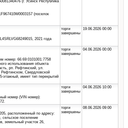
0081340476 (г. Усинск Республика
X1F967410W0003157 (поселок
торги
19.06.2026 00:00
завершены
L4SRLVG68249015, 2021 года
торги
04.06.2026 00:00
завершены
м номер: 66:69:0101001:7758
ого использования объекта
ть, рп. Рефтинский, ул.
м в Рефтинском, Свердловской
, 5-этажный, имеет тип перекрытий
торги
04.06.2026 10:00
завершены
ный номер (VIN номер):
72.
торги
08.06.2026 09:00
завершены
205, расположенный по адресу:
, сельское поселение
в, земельный участок 26,