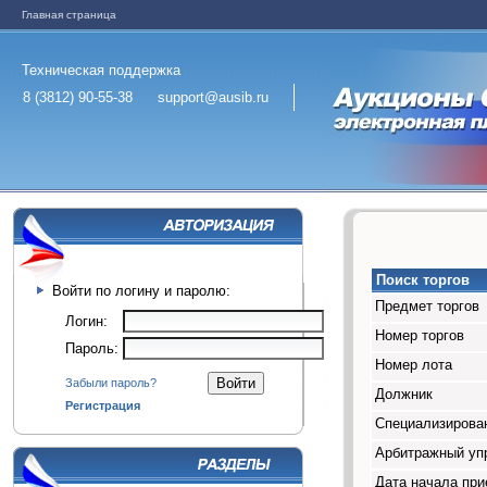
Главная страница
Техническая поддержка
8 (3812) 90-55-38
support@ausib.ru
Поиск торгов
Войти по логину и паролю:
Предмет торгов
Логин:
Номер торгов
Пароль:
Номер лота
Забыли пароль?
Должник
Регистрация
Специализирован
Арбитражный у
Дата начала при