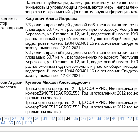
На момент публикации, за имуществом могут сохраняться 
Финансовым управляющим принимаются меры, направленн
запретов и ограничений. Дополнительную информацию мож
пожников
Хацкевич Алена Игоревна
ктор
2/3 доли в праве общей долевой собственности на жилое 
ександрович
площадью 60.7 кв.м., расположенную по адресу: Республик
Березовка, ул Степная, д 12, кв 1, кадастровый номер: 19:0
расположенный под ней земельный участок общей площадью
кадастровый номер: 19:04:020401:16 на основании Свидете
закону, выданного 12.02.2021 г.
2/3 доли в праве общей долевой собственности на жилое 
площадью 60.7 кв.м., расположенную по адресу: Республик
Березовка, ул Степная, д 12, кв 1, кадастровый номер: 19:0
расположенный под ней земельный участок общей площадью
кадастровый номер: 19:04:020401:16 на основании Свидете
закону, выданного 12.02.2021 г.
зеев Андрей
Кутепов Михаил Александрович
колаевич
Транспортное средство: ХЕНДЭ СОЛЯРИС, Идентификацио
номер):Z94CT51DACR051553, Год изготовления: 2012 гос.н
предметом залога)
Транспортное средство: ХЕНДЭ СОЛЯРИС, Идентификацио
номер):Z94CT51DACR051553, Год изготовления: 2012 гос.н
предметом залога)
5
|
26
|
27
|
28
|
29
|
30
|
31
|
32
|
33
|
34
|
35
|
36
|
37
|
38
|
39
|
40
|
41
|
42
|
4
|
64
|
65
|
66
|
1110
]