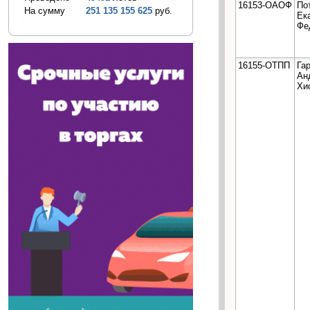
16153-ОАОФ
По
На сумму
251 135 155 625
руб.
Ек
Фе
16155-ОТПП
Га
Ан
Хи