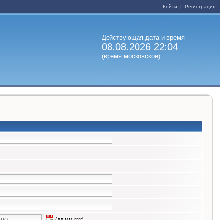
Войти
|
Регистрация
Действующая дата и время
08.08.2026 22:04
(время московское)
(дд.мм.гггг)