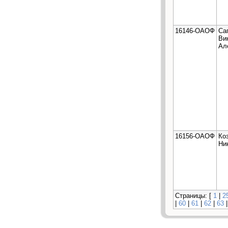
16146-ОАОФ
Са
Ви
Ал
16156-ОАОФ
Ко
Ни
Страницы: [
1
|
2
|
60
|
61
|
62
|
63