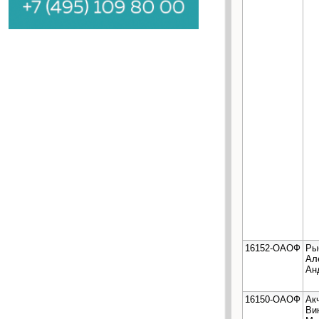
16152-ОАОФ
Ры
Ал
Ан
16150-ОАОФ
Ак
Ви