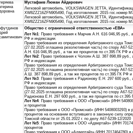
теряева
Мустафаев Люман Айдерович
атерина
Легковой автомобиль, VOLKSWAGEN JETTA, Идентификаци
доровна
XW8ZZZ16ZFN905490, Год изготовления: 2015 гос.номер М
Легковой автомобиль, VOLKSWAGEN JETTA, Идентификаци
XW8ZZZ16ZFN905490, Год изготовления: 2015 гос.номер М
рфутдинов
Общество с ограниченной ответственностью «ЕВА»
дрей
Лот №1
: Право требования к Марчик А.Н. 616 046,95 руб., 
самитинович
РФ и индексации.
Право требования из определения Арбитражного суда Томск
(27.02.2025 оглашена резолютивная часть) по спору А67-52
А.Н. 616 046,95 руб., а так же процентов по ст.395 ГК РФ и
Лот №2
: Право требования к Чолоян А.Ш. 387 898,89 руб., 
РФ и индексации.
Право требования из определения Арбитражного суда Томск
(27.02.2025 оглашена резолютивная часть) по спору А67-52
А.Ш. 387 898,89 руб., а так же процентов по ст.395 ГК РФ и
Лот №3
: Право требования к Радионову Е.Н. 297 600 руб., 
РФ и индексации.
Право требования из определения Арбитражного суда Томск
(27.02.2025 оглашена резолютивная часть) по спору А67-52
Радионова Е.Н. 297 600 руб., а так же процентов по ст.395
Лот №4
: Право требования к ООО «Промснаб» (ИНН 5408003
и процентов
Право требования к ООО «Промснаб» (ИНН 5408003293) в ра
процентов на основании вступившего в законную силу опр
Томской области от 25.01.2022 г. по делу А67-5239-12/2020
Лот №5
: Право требования к ООО «Адвертайз» (ИНН 701746
процентов
Право требования к ООО «Адвертайз» (ИНН 7017464780) в р