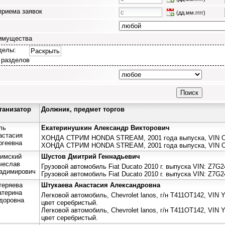
приема заявок
(дд.мм.гггг)
имущества
делы:
Раскрыть
 разделов
ганизатор
Должник, предмет торгов
ль
Екатеринушкин Александр Викторович
астасия
ХОНДА СТРИМ HONDA STREAM, 2001 года выпуска, VIN О
ргеевна
ХОНДА СТРИМ HONDA STREAM, 2001 года выпуска, VIN О
имский
Шустов Дмитрий Геннадьевич
чеслав
Грузовой автомобиль Fiat Ducato 2010 г. выпуска VIN: Z7
адимирович
Грузовой автомобиль Fiat Ducato 2010 г. выпуска VIN: Z7
теряева
Штукаева Анастасия Александровна
атерина
Легковой автомобиль, Chevrolet lanos, г/н Т411ОТ142, VIN 
доровна
цвет серебристый.
Легковой автомобиль, Chevrolet lanos, г/н Т411ОТ142, VIN 
цвет серебристый.