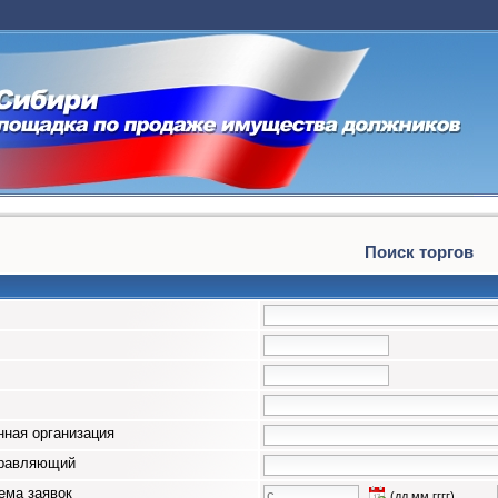
Поиск торгов
ная организация
правляющий
ема заявок
(дд.мм.гггг)