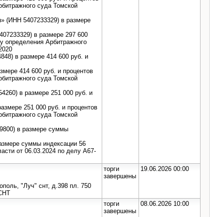
рбитражного суда Томской
н» (ИНН 5407233329) в размере
407233329) в размере 297 600
лу определения Арбитражного
2020
48) в размере 414 600 руб. и
мере 414 600 руб. и процентов
рбитражного суда Томской
4260) в размере 251 000 руб. и
азмере 251 000 руб. и процентов
рбитражного суда Томской
9800) в размере суммы
размере суммы индексации 56
асти от 06.03.2024 по делу А67-
торги
19.06.2026 00:00
завершены
поль, "Луч" снт, д.398 пл. 750
/СНТ
торги
08.06.2026 10:00
завершены