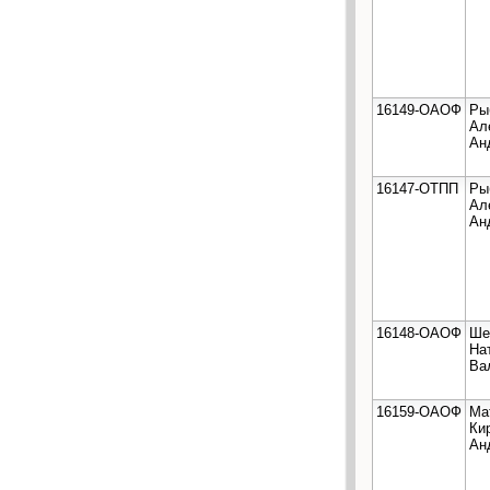
16149-ОАОФ
Ры
Ал
Ан
16147-ОТПП
Ры
Ал
Ан
16148-ОАОФ
Ше
На
Ва
16159-ОАОФ
Ма
Ки
Ан