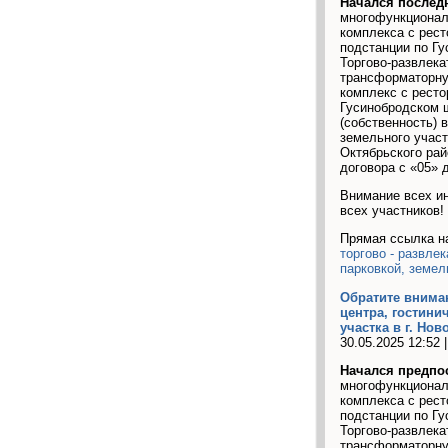
Начался послед
многофункциональ
комплекса с рест
подстанции по Гу
Торгово-развлека
трансформаторную
комплекс с ресто
Гусинобродском ш
(собственность) 
земельного участ
Октябрьского рай
договора с «05» д
Внимание всех ин
всех участников!
Прямая ссылка н
торгово - развле
парковкой, земел
Обратите вниман
центра, гостини
участка в г. Нов
30.05.2025 12:52 
Начался предпо
многофункциональ
комплекса с рест
подстанции по Гу
Торгово-развлека
трансформаторную