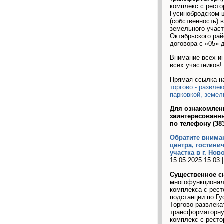
комплекс с ресто
Гусинобродском ш
(собственность) 
земельного участ
Октябрьского рай
договора с «05» д
Внимание всех ин
всех участников!
Прямая ссылка н
торгово - развле
парковкой, земел
Для ознакомлен
заинтересованн
по телефону (383
Обратите вниман
центра, гостини
участка в г. Нов
15.05.2025 15:03 
Cущественное сн
многофункциональ
комплекса с рест
подстанции по Гу
Торгово-развлека
трансформаторную
комплекс с ресто