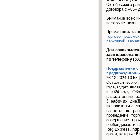
Октябрьского рай
договора с «05» д
Внимание всех ин
всех участников!
Прямая ссылка н
торгово - развле
парковкой, земел
Для ознакомлен
заинтересованн
по телефону (383
Поздравление с
предпраздничны
26.12.2024 10:58 
Остается всего 
года, будет явля
в 2024 году. Об
рассмотрение з
3
рабочих
дней!
включительно, за
начнется не ра
проведение торг
совершение про
необходимости в
Reg.Express, htt
сроки, которые В