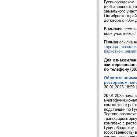
Гусинобродском ш
(собственность) 
земельного участ
Октябрьского рай
договора с «05» д
Внимание всех ин
всех участников!
Прямая ссылка н
торгово - развле
парковкой, земел
Для ознакомлен
заинтересованн
по телефону (383
Обратите вниман
рестораном, мно
30.01.2025 18:59 
29.01.2025 начал
многофункциональ
комплекса с рест
подстанции по Гу
Торгово-развлека
трансформаторную
комплекс с ресто
Гусинобродском ш
(собственность) 
земельного участ