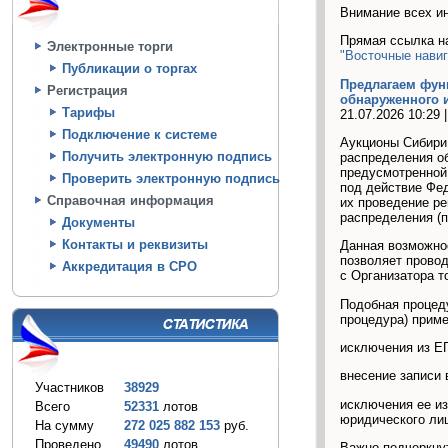
Внимание всех ин
Прямая ссылка н
Электронные торги
"Восточные нави
Публикации о торгах
Предлагаем фун
Регистрация
обнаруженного и
Тарифы
21.07.2026 10:29 
Подключение к системе
Аукционы Сибири
Получить электронную подпись
распределения о
предусмотренной 
Проверить электронную подпись
под действие Фед
Справочная информация
их проведение ре
распределения (
Документы
Контакты и реквизиты
Данная возможно
позволяет провод
Аккредитация в СРО
с Организатора т
Подобная процед
процедура) приме
исключения из Е
внесение записи
Участников
38929
исключения ее из
Всего
52331
лотов
юридического лиц
На сумму
272 025 882 153
руб.
Проведено
49490
лотов
Важно подчеркнут