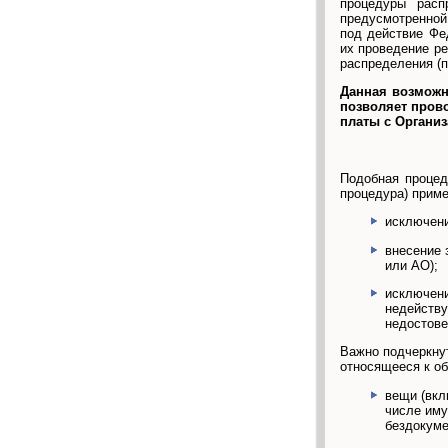
процедуры расп
предусмотренной 
под действие Фед
их проведение ре
распределения (
Данная возможн
позволяет прово
платы с Организ
Подобная процед
процедура) приме
исключени
внесение 
или АО);
исключени
недейству
недостове
Важно подчеркнут
относящееся к об
вещи (вкл
числе иму
бездокуме