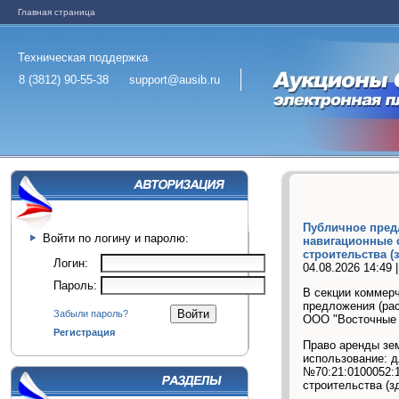
Главная страница
Техническая поддержка
8 (3812) 90-55-38
support@ausib.ru
Публичное пред
Войти по логину и паролю:
навигационные 
строительства (з
Логин:
04.08.2026 14:49 
Пароль:
В секции коммерч
предложения (ра
Забыли пароль?
ООО "Восточные 
Регистрация
Право аренды зем
использование: д
№70:21:0100052:1
строительства (з