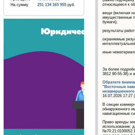
относящееся к об
На сумму
251 134 165 955
руб.
вещи (включая на
имущественные п
бумаги);
результаты работ
охраняемые резу
интеллектуальной
иные нематериал
За более подроб
3812 90-55-38) и
Обратите внима
"Восточные нав
незавершенного 
16.07.2026 17:27 
В секции коммерч
обнаруженного и
навигационные с
Право аренды зем
использование: д
№70:21:0100052:1