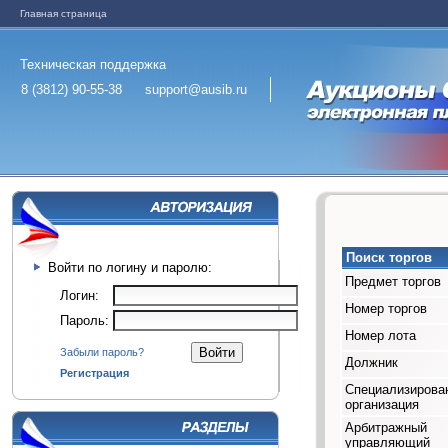
Главная страница
Техническая поддержка
8 (3812) 90-55-38
support@ausib.ru
Поиск торгов
Войти по логину и паролю:
Предмет торгов
Логин:
Номер торгов
Пароль:
Номер лота
Забыли пароль?
Должник
Регистрация
Специализирова
организация
Арбитражный
управляющий