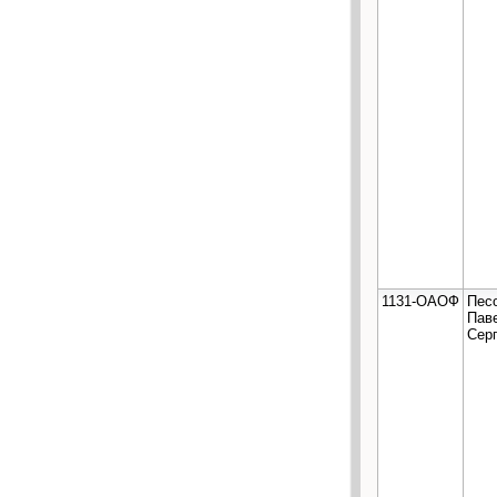
1131-ОАОФ
Пес
Пав
Сер