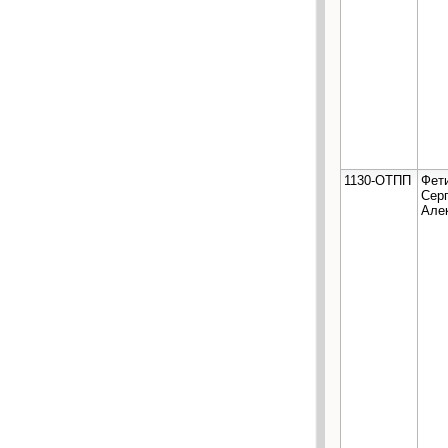
1130-ОТПП
Фет
Сер
Але