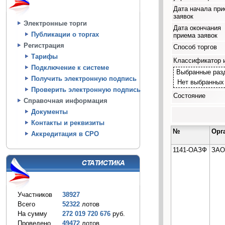
Дата начала пр
заявок
Электронные торги
Дата окончания
Публикации о торгах
приема заявок
Регистрация
Способ торгов
Тарифы
Классификатор 
Подключение к системе
Выбранные раз
Получить электронную подпись
Нет выбранных
Проверить электронную подпись
Состояние
Справочная информация
Документы
Контакты и реквизиты
№
Орг
Аккредитация в СРО
1141-ОАЗФ
ЗАО
Участников
38927
Всего
52322
лотов
На сумму
272 019 720 676
руб.
Проведено
49472
лотов