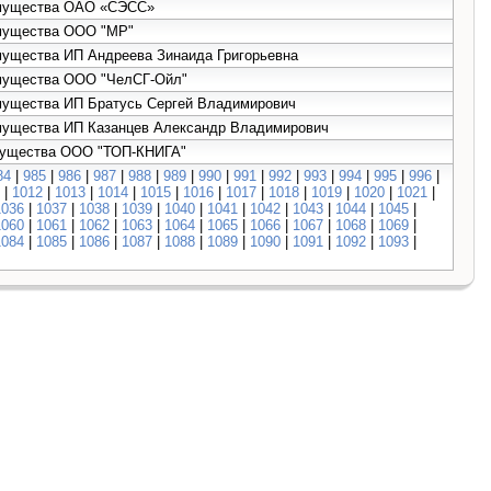
 имущества ОАО «СЭСС»
имущества ООО "МР"
имущества ИП Андреева Зинаида Григорьевна
имущества ООО "ЧелСГ-Ойл"
имущества ИП Братусь Сергей Владимирович
имущества ИП Казанцев Александр Владимирович
имущества ООО "ТОП-КНИГА"
84
|
985
|
986
|
987
|
988
|
989
|
990
|
991
|
992
|
993
|
994
|
995
|
996
|
|
1012
|
1013
|
1014
|
1015
|
1016
|
1017
|
1018
|
1019
|
1020
|
1021
|
1036
|
1037
|
1038
|
1039
|
1040
|
1041
|
1042
|
1043
|
1044
|
1045
|
1060
|
1061
|
1062
|
1063
|
1064
|
1065
|
1066
|
1067
|
1068
|
1069
|
1084
|
1085
|
1086
|
1087
|
1088
|
1089
|
1090
|
1091
|
1092
|
1093
|