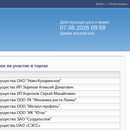
Войти
|
Регистрация
Действующая дата и время
07.08.2026 09:59
(время московское)
к на участие в торгах
имущества ОАО "Ново-Кукаринское"
имущества ИП Зырянов Алексей Донатович
имущества ИП Коротков Сергей Михайлович
имущества ООО ЛК "Механика роста Лизинг"
 имущества ООО "Металл-профиль"
имущества ООО "ИК "Ютас"
имущества ЗАО "Суздальское"
 имущества ОАО «СЭСС»