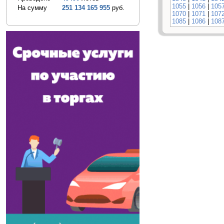
1055
|
1056
|
105
На сумму
251 134 165 955
руб.
1070
|
1071
|
107
1085
|
1086
|
108