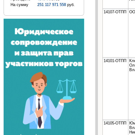
На сумму
251 117 971 558
руб.
14107-ОТПП
ОО
14101-ОТПП
Кл
Ол
Вл
14105-ОТПП
Юм
Вл
Ни