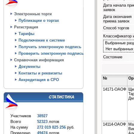
Дата начала пр
заявок
Электронные торги
Дата окончания
Публикации о торгах
приема заявок
Регистрация
Способ торгов
Тарифы
Классификатор 
Подключение к системе
Выбранные раз
Получить электронную подпись
Нет выбранных
Проверить электронную подпись
Состояние
Справочная информация
Документы
Контакты и реквизиты
№
Ор
Аккредитация в СРО
14171-ОАОФ
Ще
Та
Дм
Участников
38927
Всего
52323
лотов
14114-ОАОФ
Ма
На сумму
272 019 825 256
руб.
Ви
Проведено
49474
лотов
Ал