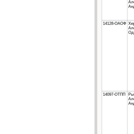
Ал
Ан
14128-ОАОФ
Хе
Ал
Од
14097-ОТПП
Ры
Ал
Ан