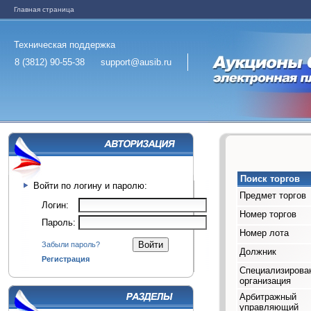
Главная страница
Техническая поддержка
8 (3812) 90-55-38
support@ausib.ru
Поиск торгов
Войти по логину и паролю:
Предмет торгов
Логин:
Номер торгов
Пароль:
Номер лота
Забыли пароль?
Должник
Регистрация
Специализирова
организация
Арбитражный
управляющий