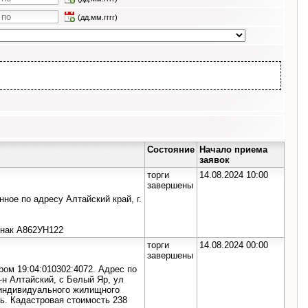
(дд.мм.гггг)
Состояние
Начало приема
заявок
торги
14.08.2024 10:00
завершены
ное по адресу Алтайский край, г.
нак А862УН122
торги
14.08.2024 00:00
завершены
ом 19:04:010302:4072. Адрес по
-н Алтайский, с Белый Яр, ул
 индивидуального жилищного
ь. Кадастровая стоимость 238