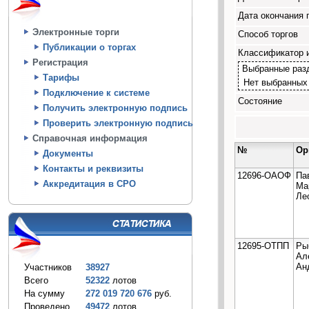
Дата окончания 
Электронные торги
Способ торгов
Публикации о торгах
Классификатор 
Регистрация
Выбранные раз
Тарифы
Нет выбранных
Подключение к системе
Состояние
Получить электронную подпись
Проверить электронную подпись
Справочная информация
№
Ор
Документы
Контакты и реквизиты
12696-ОАОФ
Па
Аккредитация в СРО
Ма
Ле
12695-ОТПП
Ры
Ал
Ан
Участников
38927
Всего
52322
лотов
На сумму
272 019 720 676
руб.
Проведено
49472
лотов