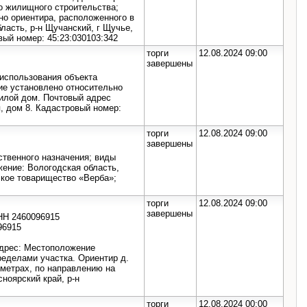
о жилищного строительства;
о ориентира, расположенного в
ласть, р-н Щучанский, г Щучье,
вый номер: 45:23:030103:342
торги
12.08.2024 09:00
завершены
 использования объекта
е установлено относительно
жилой дом. Почтовый адрес
ая, дом 8. Кадастровый номер:
торги
12.08.2024 09:00
завершены
ственного назначения; виды
ение: Вологодская область,
ское товарищество «Верба»;
торги
12.08.2024 09:00
завершены
НН 2460096915
96915
адрес: Местоположение
ределами участка. Ориентир д.
 метрах, по направлению на
ноярский край, р-н
торги
12.08.2024 00:00