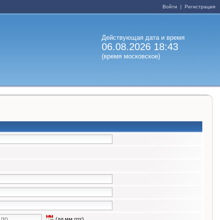
Войти
|
Регистрация
Действующая дата и время
06.08.2026 18:43
(время московское)
(дд.мм.гггг)