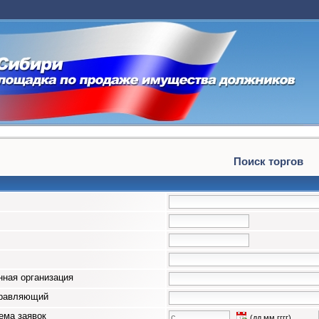
Поиск торгов
ная организация
правляющий
ема заявок
(дд.мм.гггг)