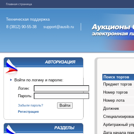
Главная страница
Техническая поддержка
8 (3812) 90-55-38
support@ausib.ru
Поиск торгов
Войти по логину и паролю:
Предмет торгов
Логин:
Номер торгов
Пароль:
Номер лота
Забыли пароль?
Должник
Регистрация
Специализирован
Арбитражный у
Дата начала при