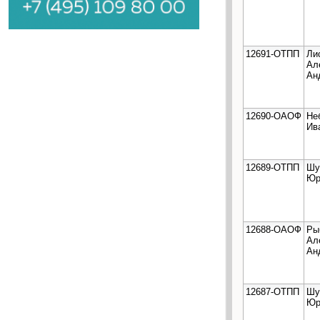
12691-ОТПП
Ли
Ал
Ан
12690-ОАОФ
Не
Ив
12689-ОТПП
Шу
Юр
12688-ОАОФ
Ры
Ал
Ан
12687-ОТПП
Шу
Юр