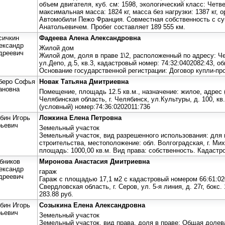
объем двигателя, куб. см: 1598, экологический класс: Чет
максимальная масса: 1824 кг, масса без нагрузки: 1387 кг, 
Автомобили Пежо Франция. Совместная собственность с с
Анатольевичем. Пробег составляет 189 555 км.
сичкин
Фадеева Алена Александровна
ександр
Жилой дом
дреевич
Жилой дом, доля в праве 1\2, расположенный по адресу: Ч
ул.Депо, д.5, кв.3, кадастровый номер: 74:32:0402082:43, о
Основание государственной регистрации: Договор купли-прод
беро Софья
Новак Татьяна Дмитриевна
ановна
Помещение, площадь 12.5 кв.м., назначение: жилое, адрес 
Челябинская область, г. Челябинск, ул.Культуры, д. 100, кв
(условный) номер:74:36:0202011:736
бин Игорь
Ложкина Елена Петровна
ьевич
Земельный участок
Земельный участок, вид разрешенного использования: для
строительства, местоположение: обл. Волгоградская, г. Мих
площадь: 1000,00 кв.м. Вид права: собственность. Кадастр
бников
Миронова Анастасия Дмитриевна
ександр
гараж
дреевич
Гараж с площадью 17,1 м2 с кадастровый номером 66:61:02
Свердловская область, г. Серов, ул. 5-я линия, д. 27г, бокс
283.88 руб.
бин Игорь
Созыкина Елена Александровна
ьевич
Земельный участок
Земельный участок, вид права, доля в праве: Общая долев