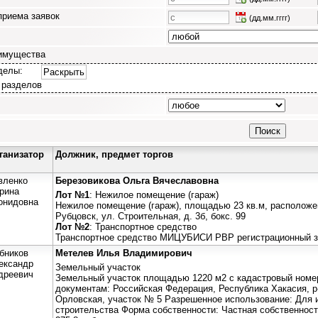
приема заявок
(дд.мм.гггг)
имущества
делы:
Раскрыть
 разделов
ганизатор
Должник, предмет торгов
вленко
Березовикова Ольга Вячеславовна
рина
Лот №1
: Нежилое помещение (гараж)
онидовна
Нежилое помещение (гараж), площадью 23 кв.м, расположен
Рубцовск, ул. Строительная, д. 3б, бокс. 99
Лот №2
: Транспортное средство
Транспортное средство МИЦУБИСИ РВР регистрационный з
бников
Метелев Илья Владимирович
ександр
Земельный участок
дреевич
Земельный участок площадью 1220 м2 с кадастровый номер
документам: Российская Федерация, Республика Хакасия, р
Орловская, участок № 5 Разрешенное использование: Для
строительства Форма собственности: Частная собственност