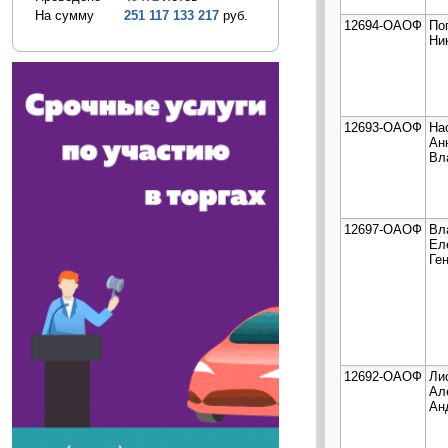
На сумму
251 117 133 217
руб.
12694-ОАОФ
По
Ни
12693-ОАОФ
На
Ан
Вл
12697-ОАОФ
Вл
Ел
Ге
12692-ОАОФ
Ли
Ал
Ан