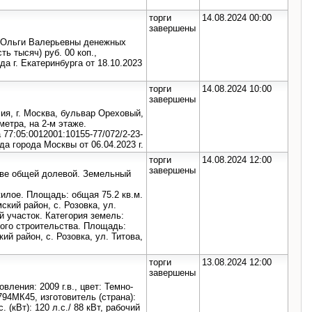
торги
14.08.2024 00:00
завершены
н Ольги Валерьевны денежных
ь тысяч) руб. 00 коп.,
а г. Екатеринбурга от 18.10.2023
торги
14.08.2024 10:00
завершены
ия, г. Москва, бульвар Ореховый,
метра, на 2-м этаже.
77:05:0012001:10155-77/072/2-23-
а города Москвы от 06.04.2023 г.
торги
14.08.2024 12:00
завершены
аве общей долевой. Земельный
жилое. Площадь: общая 75.2 кв.м.
кий район, с. Розовка, ул.
й участок. Категория земель:
ого строительства. Площадь:
ий район, с. Розовка, ул. Титова,
торги
13.08.2024 12:00
завершены
ления: 2009 г.в., цвет: Темно-
794МК45, изготовитель (страна):
 (кВт): 120 л.с./ 88 кВт, рабочий