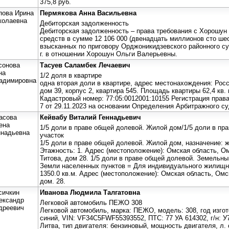
375,8 руб.
пова Ирина
Пермякова Анна Васильевна
колаевна
Дебиторская задолженность
Дебиторская задолженность – права требования с Хорошу
средств в сумме 12 106 000 (двенадцать миллионов сто шест
взысканных по приговору Орджоникидзевского районного суд
г. в отношении Хорошун Ольги Валерьевны.
сонова
Тасуев Саламбек Лечаевич
на
1/2 доля в квартире
адимировна
одна вторая доли в квартире, адрес местонахождения: Росс
дом 39, корпус 2, квартира 545. Площадь квартиры 62,4 кв. 
Кадастровый номер: 77:05:0012001:10155 Регистрация права 
7 от 29.11.2023 на основании Определения Арбитражного суд
асова
Кейвабу Виталий Геннадьевич
ена
1/5 доли в праве общей долевой. Жилой дом/1/5 доли в пр
ннадьевна
участок
1/5 доли в праве общей долевой. Жилой дом, назначение: 
Этажность: 1. Адрес (местоположение): Омская область, Омс
Титова, дом 28. 1/5 доли в праве общей долевой. Земельны
Земли населенных пунктов = Для индивидуального жилищн
1350.0 кв.м. Адрес (местоположение): Омская область, Омск
дом. 28.
сичкин
Иванова Людмила Талгатовна
ександр
Легковой автомобиль ПЕЖО 308
дреевич
Легковой автомобиль, марка: ПЕЖО, модель: 308, год изготов
синий, VIN: VF34C5FWF55393552, ПТС: 77 УА 614302, г/н: У
Литва, тип двигателя: бензиновый, мощность двигателя, л. с.