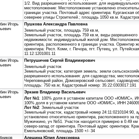
1/2. Вид разрешенного использования: для индивидуальног
местоположение: Местоположение установлено относительн
границах участка. Почтовый адрес ориентира: Курганская об
севернее улицы Строителей.; площадь 1050 кв.м. Кадастро
бин Игорь
Пушкова Александра Павловна
ьевич
Земельный участок, площадь 759 кв.м,
Земельный участок, площадь 759 кв.м, виды разрешенного
недвижимости: индивидуальный жилой дом. Местоположени
ориентира, расположенного в границах участка. Ориентир 
ориентира: Респ. Коми, г. Печора, пгт. Путеец, ул. Путейск
11:12:1201001:11
бин Игорь
Петрушичев Сергей Владимирович
ьевич
Земельный участок
Земельный участок; категория земель: земли сельскохозяй
разрешенного использования: для садоводства; местополож
Череповецкий район, Домозеровский сельсовет, садоводче
площадь: 750 кв.м; Кадастровый номер: 35:22:0303017:191
бин Игорь
Эркаев Владимир Васильевич
ьевич
Лот №1
: 100% доля в уставном капитале ООО «ЮМИС», И
100% доля в уставном капитале ООО «ЮМИС», ИНН 24600
Лот №2
: Земельный участок
Земельный участок, кадастровый номер 24:11:0210104:90, 
установлено относительно ориентира, расположенного за п
Мужичкино, уч №51. Участок находится примерно в 0.49 км
северо-запад от ориентира. Почтовый адрес ориентира: Крас
Емельяновский, площадь 1500 +/- 34
бников
Алешина Юлия Алексеевна