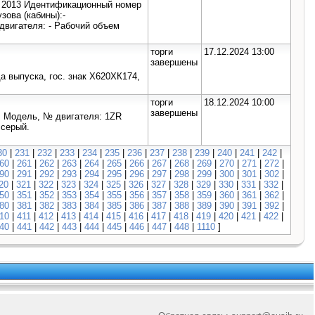
 2013 Идентификационный номер
зова (кабины):-
вигателя: - Рабочий объем
торги
17.12.2024 13:00
завершены
а выпуска, гос. знак Х620ХК174,
торги
18.12.2024 10:00
завершены
 Модель, № двигателя: 1ZR
 серый.
30
|
231
|
232
|
233
|
234
|
235
|
236
|
237
|
238
|
239
|
240
|
241
|
242
|
60
|
261
|
262
|
263
|
264
|
265
|
266
|
267
|
268
|
269
|
270
|
271
|
272
|
90
|
291
|
292
|
293
|
294
|
295
|
296
|
297
|
298
|
299
|
300
|
301
|
302
|
20
|
321
|
322
|
323
|
324
|
325
|
326
|
327
|
328
|
329
|
330
|
331
|
332
|
50
|
351
|
352
|
353
|
354
|
355
|
356
|
357
|
358
|
359
|
360
|
361
|
362
|
80
|
381
|
382
|
383
|
384
|
385
|
386
|
387
|
388
|
389
|
390
|
391
|
392
|
10
|
411
|
412
|
413
|
414
|
415
|
416
|
417
|
418
|
419
|
420
|
421
|
422
|
40
|
441
|
442
|
443
|
444
|
445
|
446
|
447
|
448
|
1110
]