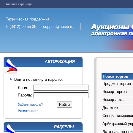
Главная страница
Техническая поддержка
8 (3812) 90-55-38
support@ausib.ru
Поиск торгов
Войти по логину и паролю:
Предмет торгов
Логин:
Номер торгов
Пароль:
Номер лота
Забыли пароль?
Должник
Регистрация
Специализирован
Арбитражный у
Дата начала при