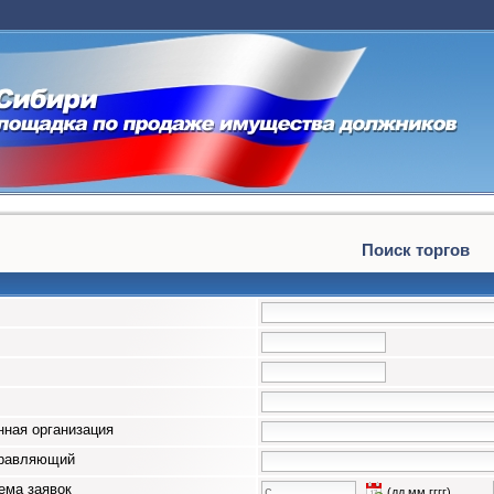
Поиск торгов
ная организация
правляющий
ема заявок
(дд.мм.гггг)