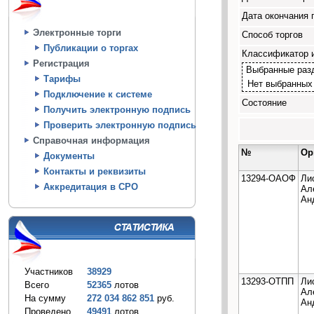
Дата окончания 
Электронные торги
Способ торгов
Публикации о торгах
Классификатор 
Регистрация
Выбранные раз
Тарифы
Нет выбранных
Подключение к системе
Состояние
Получить электронную подпись
Проверить электронную подпись
Справочная информация
№
Ор
Документы
Контакты и реквизиты
13294-ОАОФ
Ли
Аккредитация в СРО
Ал
Ан
Участников
38929
13293-ОТПП
Ли
Всего
52365
лотов
Ал
На сумму
272 034 862 851
руб.
Ан
Проведено
49491
лотов