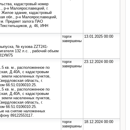
льства, кадастровый номер
, р-н Малоярославецкий, г.
- Жилое здание, кадастровый
ая обл., р-н Малоярославецкий,
. м. Предмет залога ПАО
т Текстильщиков, д. 46, ИНН
торги
13.01.2025 00:00
завершены
выпуска, № кузова ZZT241-
гателя 132 л.с. , рабочий объем
081УМ75
торги
23.12.2024 00:00
завершены
.5 кв. м., расположенное по
ская, Д.40А, с кадастровым
: земли населенных пунктов,
вердловская область, г.
ом 66:51:0106010:25.
.5 кв. м., расположенное по
ская, Д.40А, с кадастровым
: земли населенных пунктов,
вердловская область, г.
ом 66:51:0106010:25.
е на снятие наложенных
ефону 89122553117.
торги
18.12.2024 00:00
завершены