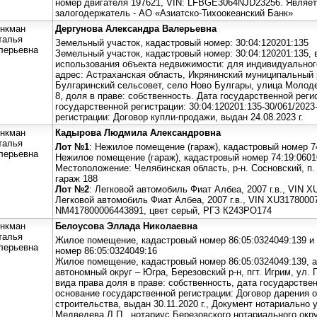
номер двигателя 197621, VIN: LFBGE3064NJD23256. Являет
залогодержатель - АО «Азиатско-Тихоокеанский Банк»
нкман
Дергунова Александра Валерьевна
талья
Земельный участок, кадастровый номер: 30:04:120201:135
лерьевна
Земельный участок, кадастровый номер: 30:04:120201:135,
использования объекта недвижимости: для индивидуальног
адрес: Астраханская область, Икрянинский муниципальный 
Булгаринский сельсовет, село Ново Булгары, улица Молодеж
8, доля в праве: собственность. Дата государственной регис
государственной регистрации: 30:04:120201:135-30/061/2023
регистрации: Договор купли-продажи, выдан 24.08.2023 г.
нкман
Кадырова Людмила Александровна
талья
Лот №1
: Нежилое помещение (гараж), кадастровый номер 7
лерьевна
Нежилое помещение (гараж), кадастровый номер 74:19:06010
Местоположение: Челябинская область, р-н. Сосновский, п. 
гараж 188
Лот №2
: Легковой автомобиль Фиат Албеа, 2007 г.в., VIN 
Легковой автомобиль Фиат Албеа, 2007 г.в., VIN XU3178000
NM417800006443891, цвет серый, РГЗ К243РО174
нкман
Белоусова Эллада Николаевна
талья
Жилое помещение, кадастровый номер 86:05:0324049:139 и
лерьевна
номер 86:05:0324049:16
Жилое помещение, кадастровый номер 86:05:0324049:139, 
автономный округ – Югра, Березовский р-н, пгт. Игрим, ул. 
вида права доля в праве: собственность, дата государственн
основание государственной регистрации: Договор дарения 
строительства, выдан 30.11.2020 г., Документ нотариально у
Медведева Л.П., нотариус Березовского нотариального ок