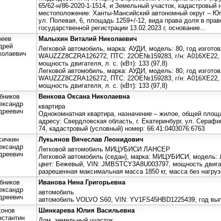
65/62-н/86-2020-1-1514, и Земельный участок, кадастровый 
местоположение: Ханты-Мансийский автономный округ – Югра
ул. Полевая, 6, площадь 1259+/-12, вида права доля в прав
государственной регистрации 13.02.2023 г, основание...
зеев
Малыхин Виталий Николаевич
дрей
Легковой автомобиль, марка: АУДИ, модель: 80, год изготовл
колаевич
WAUZZZ8CZRA126272, ПТС: 22ОЕ№159283, г/н: А016ХЕ22
мощность двигателя, л. с. (кВт): 133 (97,8)
Легковой автомобиль, марка: АУДИ, модель: 80, год изготовл
WAUZZZ8CZRA126272, ПТС: 22ОЕ№159283, г/н: А016ХЕ22
мощность двигателя, л. с. (кВт): 133 (97,8)
бников
Венкова Оксана Николаевна
ександр
квартира
дреевич
Однокомнатная квартира, назначение – жилое, общей площ
адресу: Свердловская область, г. Екатеринбург, ул. Серафим
74, кадастровый (условный) номер: 66:41:0403076:6763
сичкин
Лукьянов Вячеслав Леонидович
ександр
Легковой автомобиль МИЦУБИСИ ЛАНСЕР
дреевич
Легковой автомобиль (седан), марка: МИЦУБИСИ, модель: Л
цвет: Бежевый, VIN: JMBSTCY3A8U003797, мощность двигател
разрешенная максимальная масса 1850 кг, масса без нагрузк
бников
Иванова Нина Григорьевна
ександр
автомобиль
дреевич
автомобиль VOLVO S60, VIN: YV1FS45HBD1225439, год вып
хонов
Шинкарева Юлия Васильевна
нстантин
Дом, земельный участок