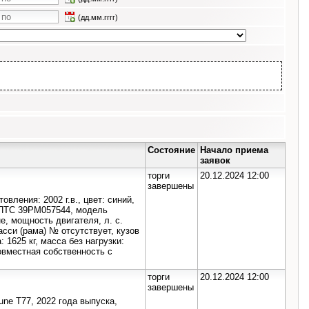
(дд.мм.гггг)
Состояние
Начало приема
заявок
торги
20.12.2024 12:00
завершены
вления: 2002 г.в., цвет: синий,
 ПТС 39PM057544, модель
е, мощность двигателя, л. с.
шасси (рама) № отсутствует, кузов
625 кг, масса без нагрузки:
овместная собственность с
торги
20.12.2024 12:00
завершены
ne T77, 2022 года выпуска,