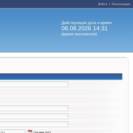
Войти
|
Регистрация
Действующая дата и время
08.08.2026 14:31
(время московское)
(дд.мм.гггг)