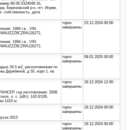
номер 86:05:0324049:16,
, Березовский р-н, пгт. Игрим,
е: собственность, дата
торги
23.12.2024 00:00
завершены
ения: 1994 г.в., VIN:
, WAUZZZ8CZRA126272,
ения: 1994 г.в., VIN:
, WAUZZZ8CZRA126272,
торги
09.01.2025 00:00
завершены
адью 34,5 м2, расположенная по
ы Дерябиной, д 55, корп 1, кв.
торги
19.12.2024 12:00
завершены
АНСЕР, год изготовления: 2008,
я, л. с. (кВт): 143.0/105,
и 1410 кг.
торги
19.12.2024 00:00
завершены
уска 2013
торги
19.12.2024 00:00
завершены