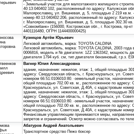
лерьевич
- Земельный участок для малоэтажного жилищного строите
40:13:040402:102, расположенный по адресу: Калужская обл.
Малоярославец, ул. Вишневая, д. 5, площадью 2 219 кв.м. 
номер 40:13:040402:206, расположенный по адресу: Калужск
г. Малоярославец, ул. Вишневая, д. 5, площадью 302.30 кв
«Совкомбанк» (156000, Костромская обл., г. Кострома, пр-к
4401116480, ОГРН 1144400000425)
рносова
Кузнецов Артём Юрьевич
ина
Легковой автомобиль, марка: TOYOTA CALDINA
кторовна
Легковой автомобиль, марка: TOYOTA CALDINA, 2003 года 
0006816, модель и № двигателя: 1ZZ 1363342, мощность дви
двигателя 1794 куб. см, тип двигателя бензиновый, г.р.з. Е
твеенков
Вагнер Юлия Александровна
рилл
здание, назначение: нежилое, этаж: 1, общей площадью 301
дреевич
адресу: Свердловская область, г. Красноуральск, ул. Совет
номером 66:51:0106010:80. -земельный участок, назначение
общей площадью 702.00 кв. м., расположенное по адресу: С
Красноуральск, ул. Советская, Д.40А, с кадастровым номер
здание, назначение: нежилое, этаж: 1, общей площадью 301
адресу: Свердловская область, г. Красноуральск, ул. Совет
номером 66:51:0106010:80. -земельный участок, назначение
общей площадью 702.00 кв. м., расположенное по адресу: С
Красноуральск, ул. Советская, Д.40А, с кадастровым номер
Финансовым управляющим принимаются меры, направленны
запретов и ограничений. Осмотр можно согласовать по тел
омова
Абатуров Андрей Анатольевич
фья
Транспортное средство Пежо боксер