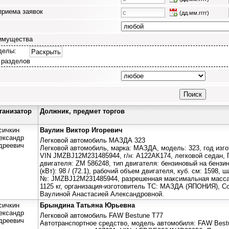
приема заявок
(дд.мм.гггг)
имущества
делы:
Раскрыть
 разделов
ганизатор
Должник, предмет торгов
сичкин
Ваулин Виктор Игоревич
ександр
Легковой автомобиль МАЗДА 323
дреевич
Легковой автомобиль, марка: МАЗДА, модель: 323, год изгото
VIN JMZBJ12M231485944, г/н: А122АК174, легковой седан,
двигателя: ZM 586248, тип двигателя: бензиновый на бензин
(кВт): 98 / (72.1), рабочий объем двигателя, куб. см: 1598, 
№: JMZBJ12M231485944, разрешенная максимальная масса: 1
1125 кг, организация-изготовитель ТС: МАЗДА (ЯПОНИЯ), С
Ваулиной Анастасией Александровной.
сичкин
Брындина Татьяна Юрьевна
ександр
Легковой автомобиль FAW Bestune T77
дреевич
Автотранспортное средство, модель автомобиля: FAW Bestu