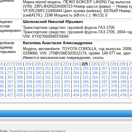
дреевна
Марка и(или) модель: ПЕЖО БОКСЕР L4Н2N1 Год выпуска:
(VIN): Z8РL4Н2N1DА000723 Номер шасси (рамы): -- Номер ку
VF3УЕZМFС12400444 Цвет кузова (кабины): БЕЛЫЙ Номер д
(см&#179;): 2198 Мощность (кВт/л.с.): 96/131.0
ищенко
Шелковский Николай Юрьевич
ослав
Транспортное средство: грузовой фургон ГАЗ 2705
адимирович
Транспортное средство: грузовой фургон ГАЗ 2705, 2004 год
VIN: XTН27050040376569
робоков
Киселева Анастасия Александровна
адимир
Модель автомобиля: TOYOTA COROLLA, год выпуска: 2008;
лерьевич
0339066; VIN: JTNBV56E503522174, пробег 149 077 км, цвет
Имеются механические повреждения, сколы.
16
|
217
|
218
|
219
|
220
|
221
|
222
|
223
|
224
|
225
|
226
|
227
|
228
|
229
|
2
46
|
247
|
248
|
249
|
250
|
251
|
252
|
253
|
254
|
255
|
256
|
257
|
258
|
259
|
2
76
|
277
|
278
|
279
|
280
|
281
|
282
|
283
|
284
|
285
|
286
|
287
|
288
|
289
|
2
06
|
307
|
308
|
309
|
310
|
311
|
312
|
313
|
314
|
315
|
316
|
317
|
318
|
319
|
3
36
|
337
|
338
|
339
|
340
|
341
|
342
|
343
|
344
|
345
|
346
|
347
|
348
|
349
|
3
66
|
367
|
368
|
369
|
370
|
371
|
372
|
373
|
374
|
375
|
376
|
377
|
378
|
379
|
3
96
|
397
|
398
|
399
|
400
|
401
|
402
|
403
|
404
|
405
|
406
|
407
|
408
|
409
|
4
26
|
427
|
428
|
429
|
430
|
431
|
432
|
433
|
434
|
435
|
436
|
437
|
438
|
439
|
4
Trade
. Разработано на платформе
Алтимета
.