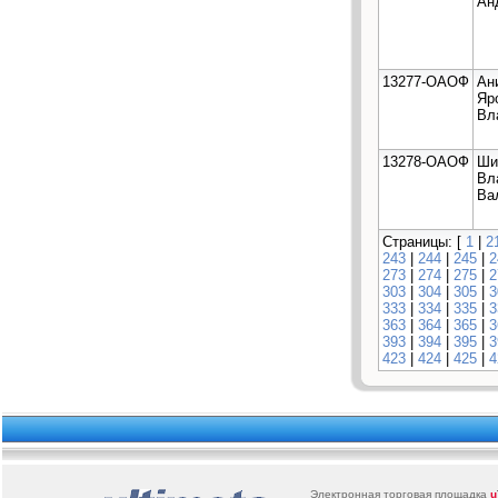
Ан
13277-ОАОФ
Ан
Яр
Вл
13278-ОАОФ
Ши
Вл
Ва
Страницы: [
1
|
2
243
|
244
|
245
|
2
273
|
274
|
275
|
2
303
|
304
|
305
|
3
333
|
334
|
335
|
3
363
|
364
|
365
|
3
393
|
394
|
395
|
3
423
|
424
|
425
|
4
Электронная торговая площадка
u