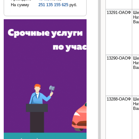
На сумму
251 135 155 625
руб.
13291-ОАОФ
Ше
На
Ва
13290-ОАОФ
Ше
На
Ва
13288-ОАОФ
Ше
На
Ва