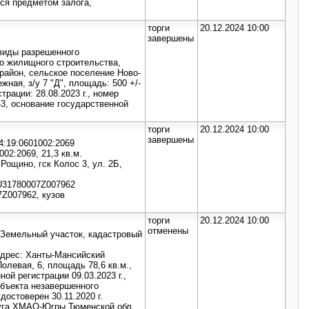
ся предметом залога,
торги
20.12.2024 10:00
завершены
 виды разрешенного
о жилищного строительства,
район, сельское поселение Ново-
ная, з/у 7 "Д", площадь: 500 +/-
трации: 28.08.2023 г., номер
-3, основание государственной
торги
20.12.2024 10:00
завершены
4:19:0601002:2069
02:2069, 21,3 кв.м.
Рощино, гск Колос 3, ул. 2Б,
XU31780007Z007962
7Z007962, кузов
торги
20.12.2024 10:00
отменены
 Земельный участок, кадастровый
адрес: Ханты-Мансийский
Полевая, 6, площадь 78,6 кв.м.,
ой регистрации 09.03.2023 г.,
объекта незавершенного
достоверен 30.11.2020 г.
руга ХМАО-Югры Тюменской обл.