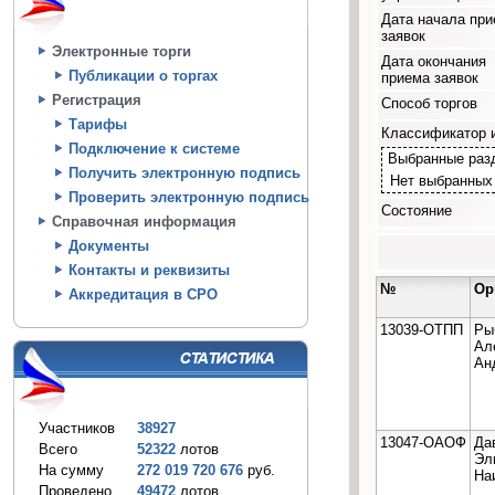
Дата начала пр
заявок
Электронные торги
Дата окончания
Публикации о торгах
приема заявок
Регистрация
Способ торгов
Тарифы
Классификатор 
Подключение к системе
Выбранные раз
Получить электронную подпись
Нет выбранных
Проверить электронную подпись
Состояние
Справочная информация
Документы
Контакты и реквизиты
№
Ор
Аккредитация в СРО
13039-ОТПП
Ры
Ал
Ан
Участников
38927
13047-ОАОФ
Да
Всего
52322
лотов
Эл
На сумму
272 019 720 676
руб.
На
Проведено
49472
лотов