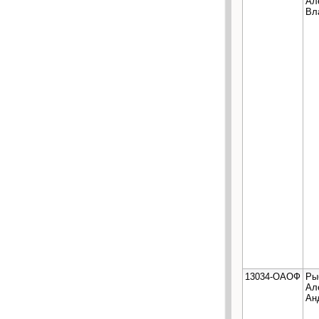
Ал
Вл
13034-ОАОФ
Ры
Ал
Ан