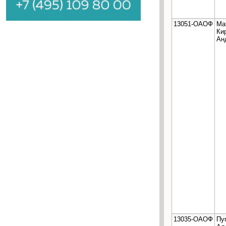
13051-ОАОФ
Ма
Ки
Ан
13035-ОАОФ
Пу