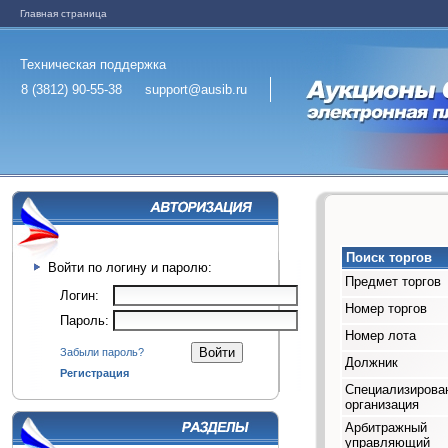
Главная страница
Техническая поддержка
8 (3812) 90-55-38
support@ausib.ru
Поиск торгов
Войти по логину и паролю:
Предмет торгов
Логин:
Номер торгов
Пароль:
Номер лота
Забыли пароль?
Должник
Регистрация
Специализирова
организация
Арбитражный
управляющий