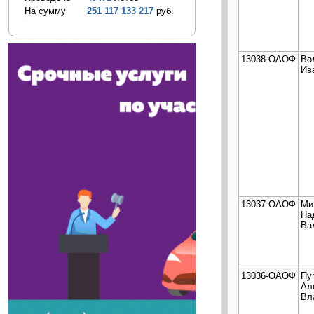
На сумму
251 117 133 217
руб.
13038-ОАОФ
Во
Ив
13037-ОАОФ
Ми
На
Ва
13036-ОАОФ
Пу
Ал
Вл