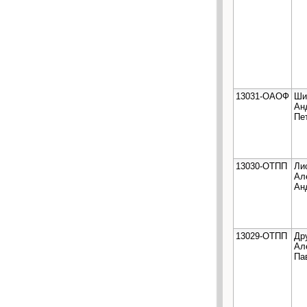
13031-ОАОФ
Ши
Ан
Пе
13030-ОТПП
Ли
Ал
Ан
13029-ОТПП
Др
Ал
Па