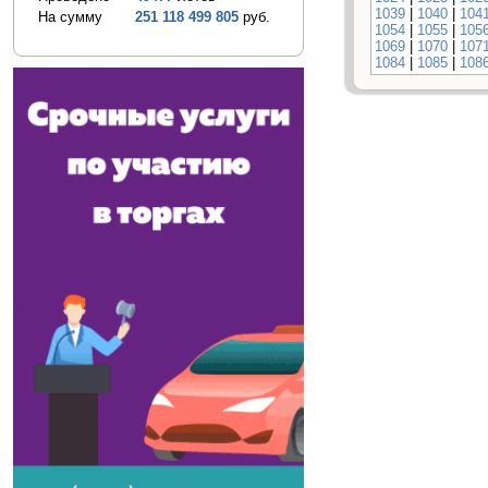
1039
|
1040
|
104
На сумму
251 118 499 805
руб.
1054
|
1055
|
105
1069
|
1070
|
107
1084
|
1085
|
108