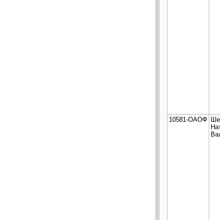
10581-ОАОФ
Ше
На
Ва