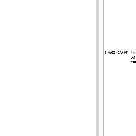
10583-ОАОФ
Ко
Вл
Ев