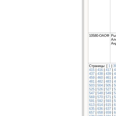
10580-ОАОФ
Ры
Ал
Ан
Страницы: [
1
|
3
415
|
416
|
417
|
4
437
|
438
|
439
|
4
459
|
460
|
461
|
4
481
|
482
|
483
|
4
503
|
504
|
505
|
5
525
|
526
|
527
|
5
547
|
548
|
549
|
5
569
|
570
|
571
|
5
591
|
592
|
593
|
5
613
|
614
|
615
|
6
635
|
636
|
637
|
6
657
|
658
|
659
|
6