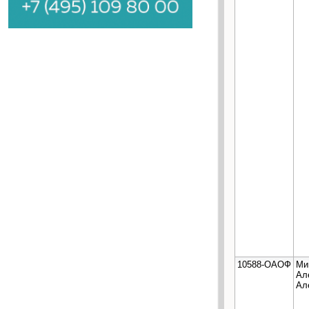
10588-ОАОФ
Ми
Ал
Ал