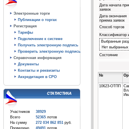
Дата начала пр
заявок
Электронные торги
Дата окончания
Публикации о торгах
приема заявок
Регистрация
Способ торгов
Тарифы
Классификатор 
Подключение к системе
Выбранные раз
Получить электронную подпись
Нет выбранных
Проверить электронную подпись
Состояние
Справочная информация
Документы
Контакты и реквизиты
№
Ор
Аккредитация в СРО
10623-ОТПП
Са
Вл
Ив
Участников
38929
Всего
52365
лотов
На сумму
272 034 862 851
руб.
Проведено
49491
лотов