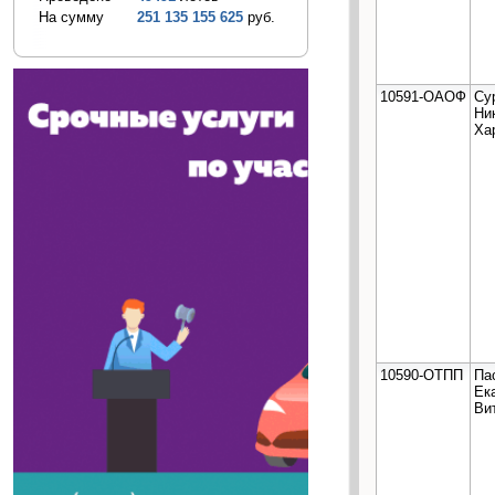
На сумму
251 135 155 625
руб.
10591-ОАОФ
Су
Ни
Ха
10590-ОТПП
Па
Ек
Ви