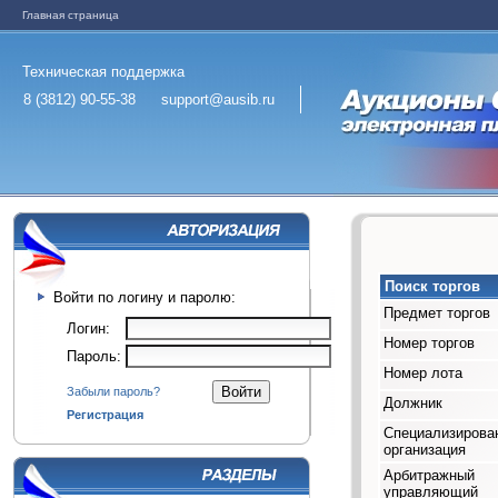
Главная страница
Техническая поддержка
8 (3812) 90-55-38
support@ausib.ru
Поиск торгов
Войти по логину и паролю:
Предмет торгов
Логин:
Номер торгов
Пароль:
Номер лота
Забыли пароль?
Должник
Регистрация
Специализирова
организация
Арбитражный
управляющий