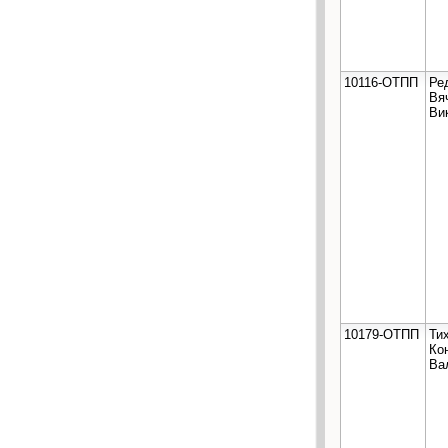
10116-ОТПП
Ре
Вя
Ви
10179-ОТПП
Ти
Ко
Ва