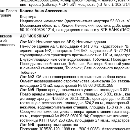
JN1CAUA33U0072084, номер шасси (рамы): -, номер кузова (
цвет кузова (кабины): ЧЕРНЫЙ, мощность (кВт/л.с.): 102.9/14
бяк Павел
Конева Анна Алексеевна
трович
Квартира
Недвижимое имущество (двухкомнатная квартира 53,60 кв. м
Московская область, г. Химки, Ленинский проспект, д.35, кор
50:10:0010308:1214, находящeeся в залоге у ВТБ БАНК (ПАО
вкеров
АО "ИСК ЯНАО"
ргей
Лот №1
: Нежилое здание АБК; Нежилые здания
колаевич
Нежилое здание АБК, площадью 4 141,3 м2, кадастровый № 
здание Гараж №2, площадью 426,6м2, кадастровый № 72:24:
трубопроводного транспорта протяженностью 110 м, кадастр
Внутриплощадочные сети водопровода, Тобольск; Проезды ж
Проезды железобетонные, Тобольск; Растворо-бетонный узел
и ливневой канализации, Тобольск; Сети оборотного водосна
Тобольск
Лот №2
: Объект незавершенного строительства баня-сауна
Объект незавершенного строительства баня-сауна 2-х этажны
площадью 173 м2, кадастровый № 89:08:040101:255
Лот №5
: Право аренды земельного участка, площадью 3 831 
Право аренды земельного участка, площадью 3 831 кв.м., ка
договору аренды №8639 от 06.11.2013г., срок аренды по 31.10
гостиница с рестораном, площадью 624,2 кв.м., кадастровый
нежилое, водонакопительная станция, площадь 15,8 кв.м., к
Сооружение нежилое, дизельгенераторная станция гостиниц
кв.м., кадастровый № 89:08:050101:94; Сооружение нежилое
гостиницы КТПН 6/04 250 кВА, площадью 27 кв.м., кадастров
Лот №6
: транспортные средства
Погрузчик JCB530-120, 1998 г.в., (89СН 0088), Автобетоносм