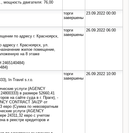
., мощность двигателя: 76,00
торги
23.09.2022 00:00
завершены
торги
26.09.2022 06:00
завершены
ещении по адресу г. Красноярск,
 адресу г. Красноярск, ул.
, назначение жилое помещение,
положенную на 8 этаже
 2465140484)
484)
торги
26.09.2022 10:00
завершены
3), In Travel s.r.o.
стические услуги (AGENCY
O:24800333) в размере 52660,41
ров на сайте суда в г. Праге), -
AGENCY CONTRACT 3A/ZP от
7,63 евро (Сумма по невозвратным
тические услуги (AGENCY
ере 24311,32 евро с учетом
ена в реестре кредиторов и