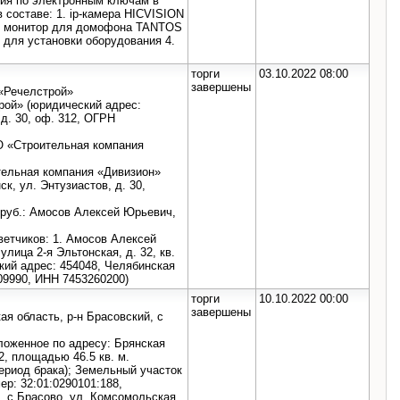
ия по электронным ключам в
 составе: 1. ip-камера HICVISION
 2. монитор для домофона TANTOS
й для установки оборудования 4.
торги
03.10.2022 08:00
завершены
 «Речелстрой»
рой» (юридический адрес:
 д. 30, оф. 312, ОГРН
ОО «Строительная компания
ительная компания «Дивизион»
к, ул. Энтузиастов, д. 30,
 руб.: Амосов Алексей Юрьевич,
ветчиков: 1. Амосов Алексей
улица 2-я Эльтонская, д. 32, кв.
кий адрес: 454048, Челябинская
009990, ИНН 7453260200)
торги
10.10.2022 00:00
завершены
ая область, р-н Брасовский, с
ложенное по адресу: Брянская
2, площадью 46.5 кв. м.
период брака); Земельный участок
р: 32:01:0290101:188,
, с Брасово, ул. Комсомольская,