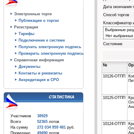
Дата окончания 
Электронные торги
Способ торгов
Публикации о торгах
Классификатор 
Регистрация
Выбранные раз
Тарифы
Нет выбранных
Подключение к системе
Состояние
Получить электронную подпись
Проверить электронную подпись
Справочная информация
№
Ор
Документы
Контакты и реквизиты
10126-ОТПП
Ко
Аккредитация в СРО
Пе
10125-ОТПП
Кр
Ол
Ан
Участников
38929
Всего
52365
лотов
10124-ОТПП
Кр
На сумму
272 034 959 481
руб.
Ол
Ан
Проведено
49490
лотов