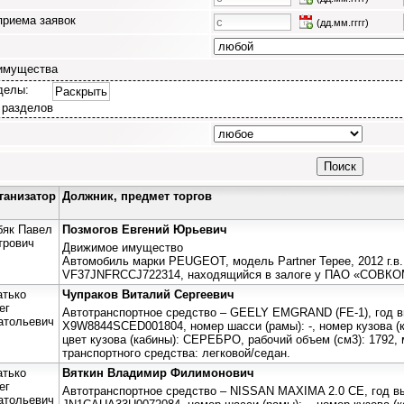
приема заявок
(дд.мм.гггг)
имущества
делы:
Раскрыть
 разделов
ганизатор
Должник, предмет торгов
бяк Павел
Позмогов Евгений Юрьевич
трович
Движимое имущество
Автомобиль марки PEUGEOT, модель Partner Tepee, 2012 г.в.
VF37JNFRCCJ722314, находящийся в залоге у ПАО «СОВК
атько
Чупраков Виталий Сергеевич
ег
Автотранспортное средство – GEELY EMGRAND (FE-1), год вы
атольевич
X9W8844SCED001804, номер шасси (рамы): -, номер кузова 
цвет кузова (кабины): СЕРЕБРО, рабочий объем (см3): 1792, м
транспортного средства: легковой/седан.
атько
Вяткин Владимир Филимонович
ег
Автотранспортное средство – NISSAN MAXIMA 2.0 СЕ, год вы
атольевич