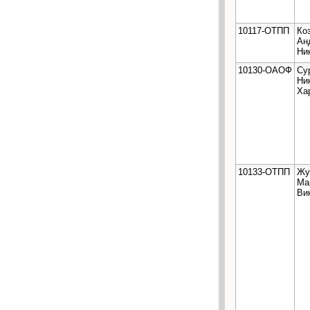
10117-ОТПП
Ко
Ан
Ни
10130-ОАОФ
Су
Ни
Ха
10133-ОТПП
Жу
Ма
Ви