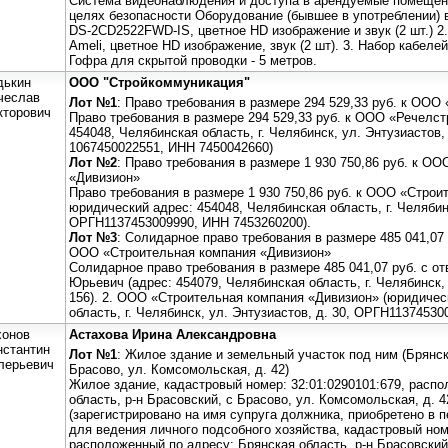
Система видеонаблюдения и доступа в арендуемые помещен
целях безопасности Оборудование (бывшее в употреблении) в
DS-2CD2522FWD-IS, цветное HD изображение и звук (2 шт.)
Ameli, цветное HD изображение, звук (2 шт). 3. Набор кабеле
Гофра для скрытой проводки - 5 метров.
дькин
ООО "Стройкоммуникация"
чеслав
Лот №1
: Право требования в размере 294 529,33 руб. к ООО
кторович
Право требования в размере 294 529,33 руб. к ООО «Речелст
454048, Челябинская область, г. Челябинск, ул. Энтузиастов,
1067450022551, ИНН 7450042660)
Лот №2
: Право требования в размере 1 930 750,86 руб. к О
«Дивизион»
Право требования в размере 1 930 750,86 руб. к ООО «Стро
юридический адрес: 454048, Челябинская область, г. Челябинс
ОРГН1137453009990, ИНН 7453260200).
Лот №3
: Солидарное право требования в размере 485 041,07
ООО «Строительная компания «Дивизион»
Солидарное право требования в размере 485 041,07 руб. с от
Юрьевич (адрес: 454079, Челябинская область, г. Челябинск, 
156). 2. ООО «Строительная компания «Дивизион» (юридичес
область, г. Челябинск, ул. Энтузиастов, д. 30, ОРГН1137453
хонов
Астахова Ирина Александровна
нстантин
Лот №1
: Жилое здание и земельный участок под ним (Брянск
лерьевич
Брасово, ул. Комсомольская, д. 42)
Жилое здание, кадастровый номер: 32:01:0290101:679, распо
область, р-н Брасовский, с Брасово, ул. Комсомольская, д. 4
(зарегистрировано на имя супруга должника, приобретено в 
для ведения личного подсобного хозяйства, кадастровый номе
расположенный по адресу: Брянская область, р-н Брасовский