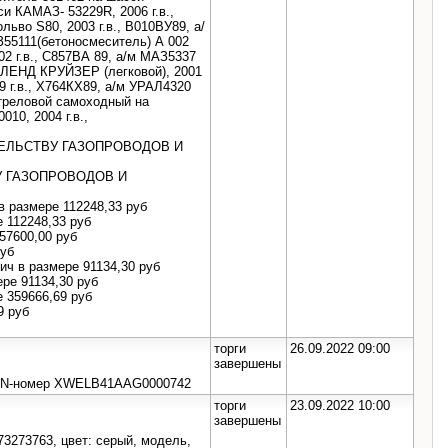
и КАМАЗ- 53229R, 2006 г.в.,
льво S80, 2003 г.в., В010ВУ89, а/
З55111(бетоносмеситель) А 002
02 г.в., С857ВА 89, а/м МАЗ5337
А ЛЕНД КРУЙЗЕР (легковой), 2001
99 г.в., Х764КХ89, а/м УРАЛ4320
стреловой самоходный на
10, 2004 г.в.,
ИТЕЛЬСТВУ ГАЗОПРОВОДОВ И
ВУ ГАЗОПРОВОДОВ И
в размере 112248,33 руб
 112248,33 руб
57600,00 руб
руб
ич в размере 91134,30 руб
ре 91134,30 руб
 359666,69 руб
9 руб
торги
26.09.2022 09:00
завершены
 VIN-номер XWELB41AAG0000742
торги
23.09.2022 10:00
завершены
73273763, цвет: серый, модель,