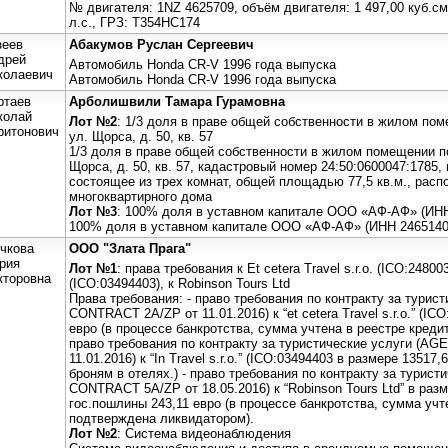
№ двигателя: 1NZ 4625709, объём двигателя: 1 497,00 куб.см
л.с., ГРЗ: Т354НС174
зеев
Абакумов Руслан Сергеевич
дрей
Автомобиль Honda CR-V 1996 года выпуска
колаевич
Автомобиль Honda CR-V 1996 года выпуска
ртаев
Арболишвили Тамара Гурамовна
колай
Лот №2
: 1/3 доля в праве общей собственности в жилом пом
ритонович
ул. Щорса, д. 50, кв. 57
1/3 доля в праве общей собственности в жилом помещении по
Щорса, д. 50, кв. 57, кадастровый номер 24:50:0600047:1785
состоящее из трех комнат, общей площадью 77,5 кв.м., рас
многоквартирного дома
Лот №3
: 100% доля в уставном капитале ООО «АФ-АФ» (ИНН
100% доля в уставном капитале ООО «АФ-АФ» (ИНН 2465140
чкова
ООО "Злата Прага"
рия
Лот №1
: права требования к Et cetera Travel s.r.o. (IСO:2480033
кторовна
(IСO:03494403), к Robinson Tours Ltd
Права требования: - право требования по контракту за тури
CONTRACT 2A/ZP от 11.01.2016) к “et cetera Travel s.r.o.” (IС
евро (в процессе банкротства, сумма учтена в реестре кредито
право требования по контракту за туристические услуги (
11.01.2016) к “In Travel s.r.o.” (IСO:03494403 в размере 1351
броням в отелях.) - право требования по контракту за турис
CONTRACT 5A/ZP от 18.05.2016) к “Robinson Tours Ltd” в разм
гос.пошлины 243,11 евро (в процессе банкротства, сумма учт
подтверждена ликвидатором).
Лот №2
: Система видеонаблюдения