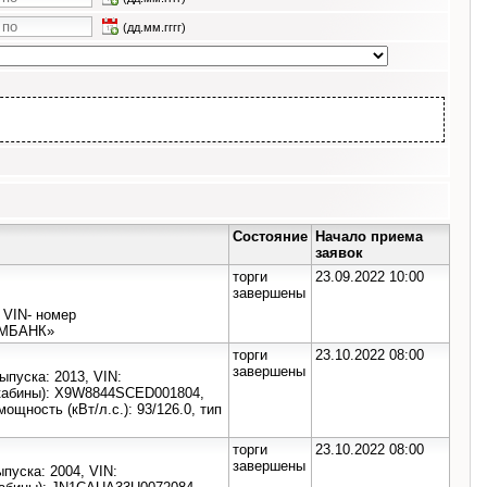
(дд.мм.гггг)
Состояние
Начало приема
заявок
торги
23.09.2022 10:00
завершены
 VIN- номер
ОМБАНК»
торги
23.10.2022 08:00
завершены
пуска: 2013, VIN:
(кабины): X9W8844SCED001804,
ощность (кВт/л.с.): 93/126.0, тип
торги
23.10.2022 08:00
завершены
пуска: 2004, VIN: