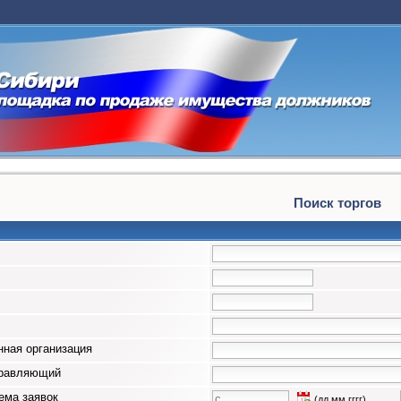
Поиск торгов
ная организация
правляющий
ема заявок
(дд.мм.гггг)