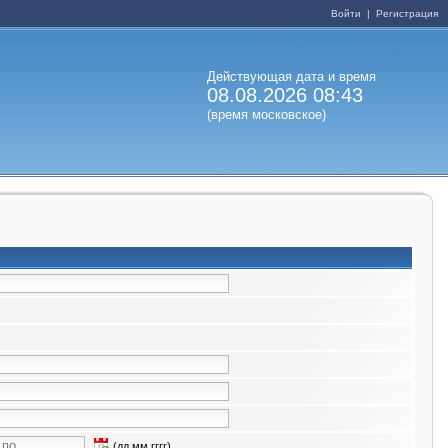
Войти
|
Регистрация
Действующая дата и время
08.08.2026 08:43
(время московское)
(дд.мм.гггг)