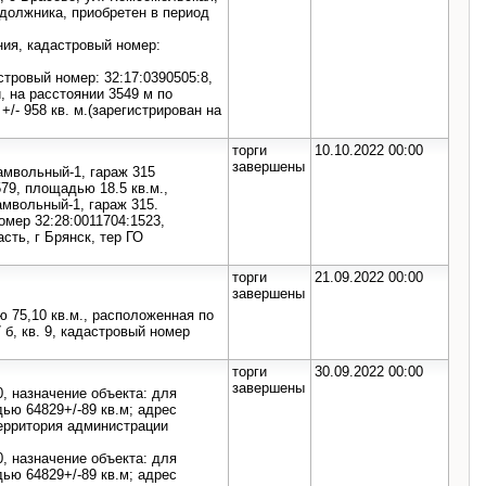
 должника, приобретен в период
ния, кадастровый номер:
тровый номер: 32:17:0390505:8,
, на расстоянии 3549 м по
/- 958 кв. м.(зарегистрирован на
торги
10.10.2022 00:00
завершены
амвольный-1, гараж 315
79, площадью 18.5 кв.м.,
амвольный-1, гараж 315.
мер 32:28:0011704:1523,
сть, г Брянск, тер ГО
торги
21.09.2022 00:00
завершены
 75,10 кв.м., расположенная по
 б, кв. 9, кадастровый номер
торги
30.09.2022 00:00
завершены
, назначение объекта: для
ью 64829+/-89 кв.м; адрес
территория администрации
, назначение объекта: для
ью 64829+/-89 кв.м; адрес