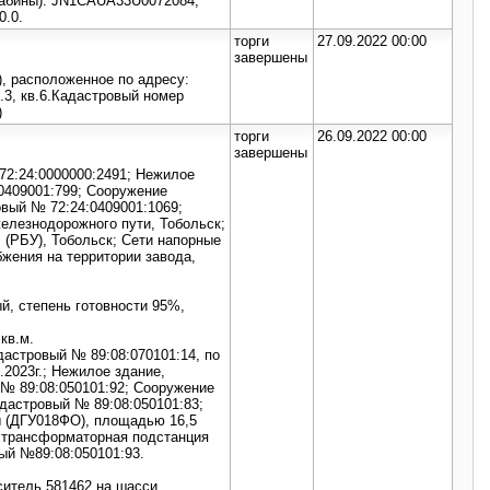
кабины): JN1CAUA33U0072084,
0.0.
торги
27.09.2022 00:00
завершены
), расположенное по адресу:
п.3, кв.6.Кадастровый номер
)
торги
26.09.2022 00:00
завершены
72:24:0000000:2491; Нежилое
0409001:799; Сооружение
овый № 72:24:0409001:1069;
елезнодорожного пути, Тобольск;
 (РБУ), Тобольск; Сети напорные
бжения на территории завода,
й, степень готовности 95%,
кв.м.
дастровый № 89:08:070101:14, по
.2023г.; Нежилое здание,
 № 89:08:050101:92; Сооружение
адастровый № 89:08:050101:83;
ы (ДГУ018ФО), площадью 16,5
, трансформаторная подстанция
ый №89:08:050101:93.
еситель 581462 на шасси