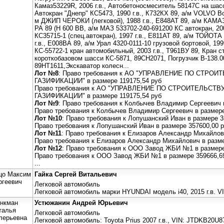
Камаз53229R, 2006 г.в., Автобетоносмеситель 58147C на шасс
Автокран "Днепр" КС5473, 1990 г.в., К732КХ 89, а/м VOLVO Во
м ДЖИП ЧЕРОКИ (легковой), 1988 г.в., Е848АТ 89, а/м КАМА
РА 89 (Н 600 ВВ, а/м МАЗ 533702-240-691200 КС автокран, 20
КС35715-1 (спец.автокран), 1997 г.в., Е811АТ 89, а/м ТОЙОТ
г.в., Е008ВА 89, а/м Урал 4320-0111-10 грузовой бортовой, 19
КС-55722-1 кран автомобильный, 2003 г.в., Т961ВУ 89, Кран 
короткобазовом шасси КС-5871, 89СН2071, Погрузчик В-138.000
89НТ1611,Экскаватор колесн...
Лот №8
: Право требования к АО "УПРАВЛЕНИЕ ПО СТРО
ГАЗИФИКАЦИИ" в размере 119175,54 руб
Право требования к АО "УПРАВЛЕНИЕ ПО СТРОИТЕЛЬСТ
ГАЗИФИКАЦИИ" в размере 119175,54 руб
Лот №9
: Право требования к Колбычев Владимир Сергеевич 
Право требования к Колбычев Владимир Сергеевич в размере
Лот №10
: Право требования к Лопушанский Иван в размере 3
Право требования к Лопушанский Иван в размере 357600,00 
Лот №11
: Право требования к Елизаров Александр Михайлов
Право требования к Елизаров Александр Михайлович в разме
Лот №12
: Право требования к ООО Завод ЖБИ №1 в размере
Право требования к ООО Завод ЖБИ №1 в размере 359666,6
...
цо Максим
Гайка Сергей Витальевич
ргеевич
Легковой автомобиль
Легковой автомобиль марки HYUNDAI модель i40, 2015 г.в.
нкман
Устюжанин Андрей Юрьевич
талья
Легковой автомобиль
лерьевна
Легковой автомобиль: Toyota Prius 2007 г.в., VIN: JTDKB20U8