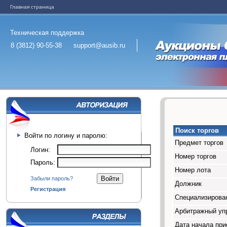
Главная страница
Техническая поддержка
8 (3812) 90-55-38
support@ausib.ru
Поиск торгов
Войти по логину и паролю:
Предмет торгов
Логин:
Номер торгов
Пароль:
Номер лота
Забыли пароль?
Должник
Регистрация
Специализирован
Арбитражный у
Дата начала при