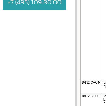
10132-ОАОФ
Ла
Се
10122-ОТПП
Ше
На
Ва