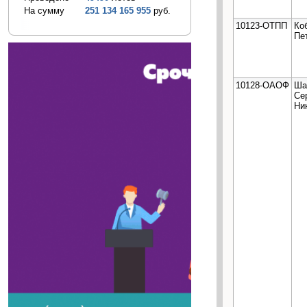
На сумму
251 134 165 955
руб.
10123-ОТПП
Ко
Пе
10128-ОАОФ
Ша
Се
Ни