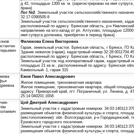
д 42, площадью 1300 кв. м. (зарегистрирован на имя супруга
брака)
Лот №2
: Земельный участок сельскохозяйственного назначе
32:17:0390505:8
Земельный участок сельскохозяйственного назначения, кадас
расположенный по адресу: Брянская область, р-н Навлинский
направлению на юго-запад от рп. Алтухово, площадью 12000 +
имя супруга должника, приобретен в период брака).
хонов
Филюкова Елена Викторовна
нстантин
Гараж, земельный участок. Брянская область, г Брянск, ГО К
лерьевич
Здание нежилое (гараж), кадастровый номер 32:28:0011704:45
расположенный по адресу: Брянская область, г Брянск, ГО К
Земельный участок под кооперативный гараж, кадастровый но
площадью 21 кв.м., расположенный по адресу: Брянская обла
Камвольный- 1, гараж 315
омова
Ежов Павел Александрович
фья
Жилое помещение, трехкомнатная квартира
дреевна
Жилое помещение, трехкомнатная квартира, общей площадью
адресу: Приморский край, пгт. Пограничный, ул. Ленина, д. 47
25:14:040201:1658.
унин
Цой Дмитрий Александрович
тём
Земельный участок с кадастровым номером: 34:03:140113:370
колаевич
размещения объектов физической культуры и спорта; площад
(местоположение): обл. Волгоградская, р-н Городищенский, 
Ерзовского городского поселения.
Земельный участок с кадастровым номером: 34:03:140113:370
размещения объектов физической культуры и спорта; площад