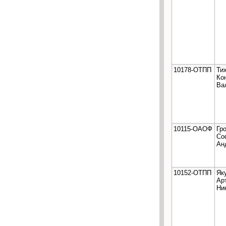
10178-ОТПП
Ти
Ко
Ва
10115-ОАОФ
Гр
Со
Ан
10152-ОТПП
Як
Ар
Ни