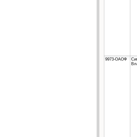
9973-ОАОФ
Си
Вл