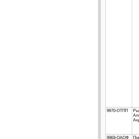
9970-ОТПП
Ры
Ал
Ан
9969-ОАОФ
По