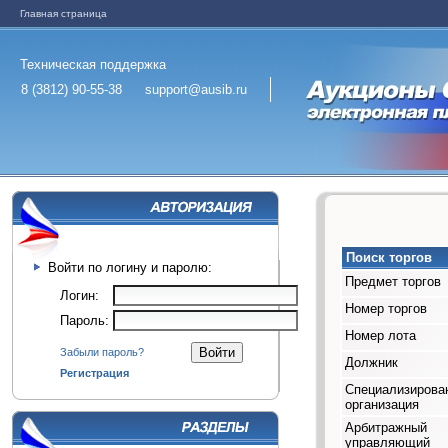
Главная страница
Техническая поддержка
8 (3812) 90-55-38
support@ausib.ru
Поиск торгов
Войти по логину и паролю:
Предмет торгов
Логин:
Номер торгов
Пароль:
Номер лота
Забыли пароль?
Должник
Регистрация
Специализирова
организация
Арбитражный
управляющий