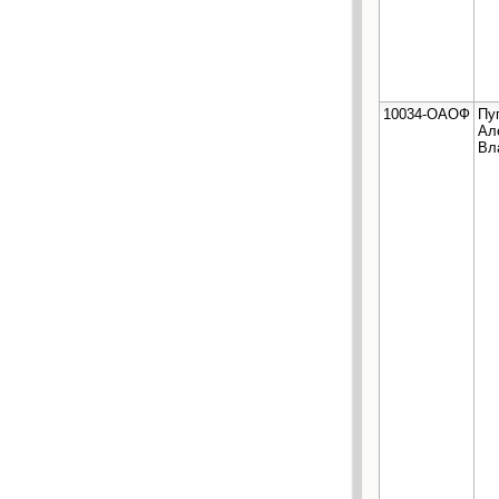
10034-ОАОФ
Пу
Ал
Вл