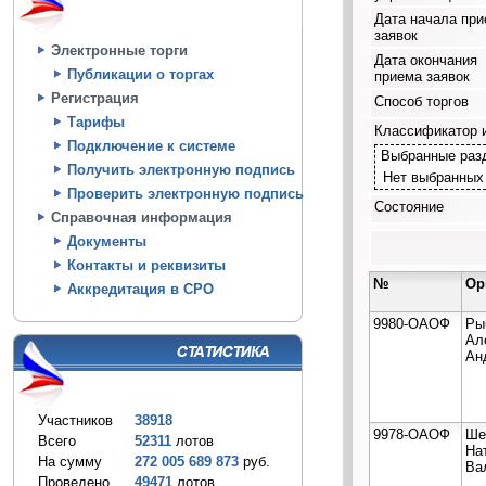
Дата начала пр
заявок
Электронные торги
Дата окончания
Публикации о торгах
приема заявок
Регистрация
Способ торгов
Тарифы
Классификатор 
Подключение к системе
Выбранные раз
Получить электронную подпись
Нет выбранных
Проверить электронную подпись
Состояние
Справочная информация
Документы
Контакты и реквизиты
№
Ор
Аккредитация в СРО
9980-ОАОФ
Ры
Ал
Ан
Участников
38918
9978-ОАОФ
Ше
Всего
52311
лотов
На
На сумму
272 005 689 873
руб.
Ва
Проведено
49471
лотов