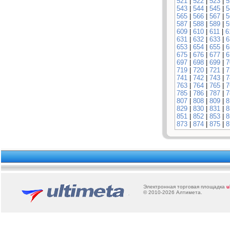
521
|
522
|
523
|
5
543
|
544
|
545
|
5
565
|
566
|
567
|
5
587
|
588
|
589
|
5
609
|
610
|
611
|
6
631
|
632
|
633
|
6
653
|
654
|
655
|
6
675
|
676
|
677
|
6
697
|
698
|
699
|
7
719
|
720
|
721
|
7
741
|
742
|
743
|
7
763
|
764
|
765
|
7
785
|
786
|
787
|
7
807
|
808
|
809
|
8
829
|
830
|
831
|
8
851
|
852
|
853
|
8
873
|
874
|
875
|
8
Электронная торговая площадка
u
© 2010-2026
Алтимета
.