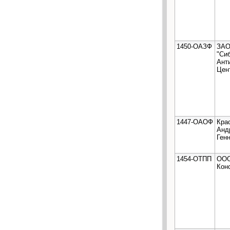
1450-ОАЗФ
ЗА
"Си
Ант
Цен
1447-ОАОФ
Кра
Анд
Ген
1454-ОТПП
ООО
Кон