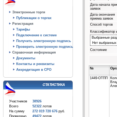
Дата начала пр
заявок
Электронные торги
Дата окончания
Публикации о торгах
приема заявок
Регистрация
Способ торгов
Тарифы
Классификатор 
Подключение к системе
Выбранные раз
Получить электронную подпись
Нет выбранных
Проверить электронную подпись
Состояние
Справочная информация
Документы
Контакты и реквизиты
№
Орг
Аккредитация в СРО
1449-ОТПП
Кол
Вла
Але
Участников
38926
Всего
52322
лотов
На сумму
272 019 720 676
руб.
Проведено
49472
лотов