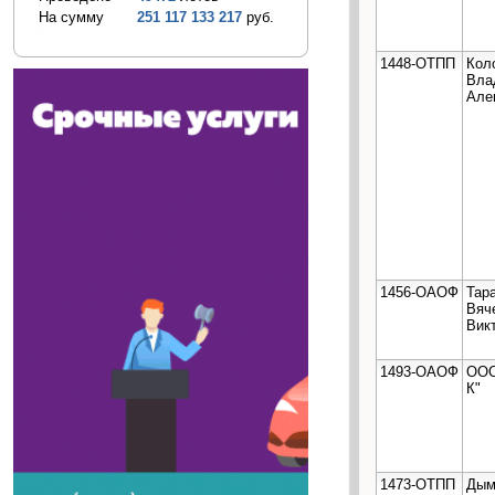
На сумму
251 117 133 217
руб.
1448-ОТПП
Кол
Вла
Але
1456-ОАОФ
Тар
Вяч
Вик
1493-ОАОФ
ООО
К"
1473-ОТПП
Дым