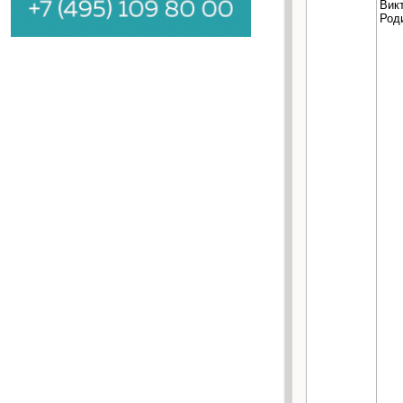
Вик
Род