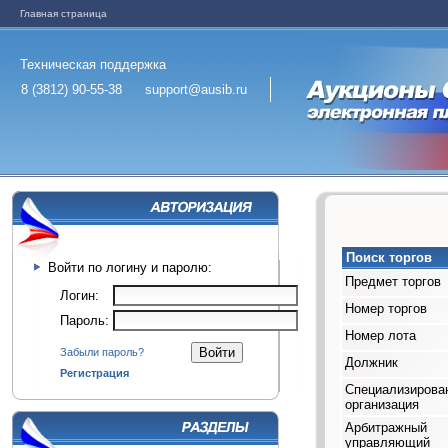
Главная страница
Техническая поддержка
8 (3812) 90-55-38
support@ausib.ru
Поиск торгов
Войти по логину и паролю:
Предмет торгов
Логин:
Номер торгов
Пароль:
Номер лота
Забыли пароль?
Должник
Регистрация
Специализирова
организация
Арбитражный
управляющий