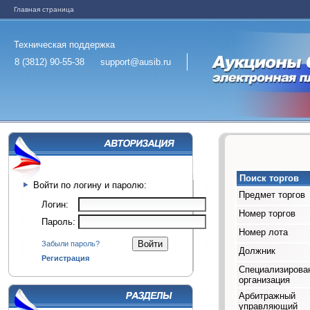
Главная страница
Техническая поддержка
8 (3812) 90-55-38
support@ausib.ru
Поиск торгов
Войти по логину и паролю:
Предмет торгов
Логин:
Номер торгов
Пароль:
Номер лота
Забыли пароль?
Должник
Регистрация
Специализирова
организация
Арбитражный
управляющий