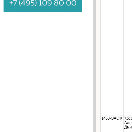
1463-ОАОФ
Кос
Але
Дми