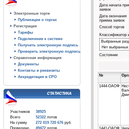
Дата начала пр
заявок
Электронные торги
Дата окончания
Публикации о торгах
приема заявок
Регистрация
Способ торгов
Тарифы
Классификатор 
Подключение к системе
Выбранные раз
Получить электронную подпись
Нет выбранных
Проверить электронную подпись
Состояние
Справочная информация
Документы
Контакты и реквизиты
№
Орг
Аккредитация в СРО
1444-ОАОФ
Нес
Вал
Дми
Участников
38925
Всего
52322
лотов
На сумму
272 019 720 676
руб.
Проведено
49472
лотов
1441-ОАОФ
Чер