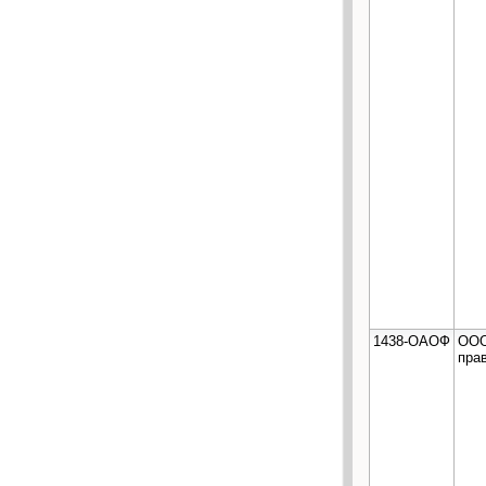
1438-ОАОФ
ООО
пра