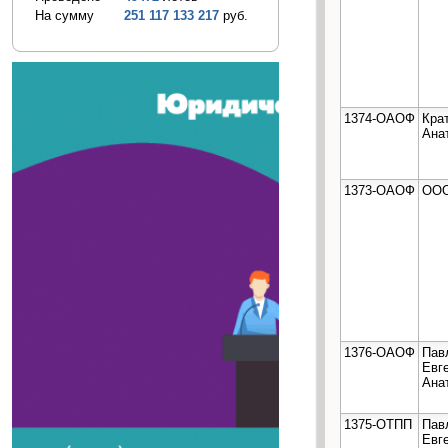
На сумму
251 117 133 217
руб.
1374-ОАОФ
Кра
Ана
1373-ОАОФ
ООО
1376-ОАОФ
Пав
Евг
Ана
1375-ОТПП
Пав
Евг