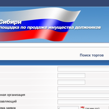
Поиск торгов
ная организация
правляющий
ема заявок
(дд.мм.гггг)