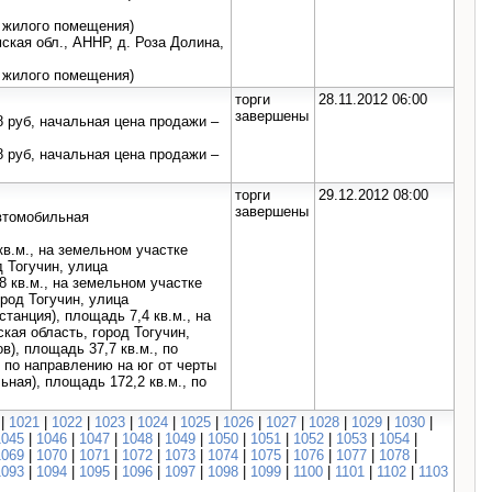
 жилого помещения)
ская обл., АННР, д. Роза Долина,
 жилого помещения)
торги
28.11.2012 06:00
завершены
8 руб, начальная цена продажи –
8 руб, начальная цена продажи –
торги
29.12.2012 08:00
завершены
автомобильная
кв.м., на земельном участке
д Тогучин, улица
8 кв.м., на земельном участке
ород Тогучин, улица
танция), площадь 7,4 кв.м., на
кая область, город Тогучин,
в), площадь 37,7 кв.м., по
. по направлению на юг от черты
ная), площадь 172,2 кв.м., по
|
1021
|
1022
|
1023
|
1024
|
1025
|
1026
|
1027
|
1028
|
1029
|
1030
|
1045
|
1046
|
1047
|
1048
|
1049
|
1050
|
1051
|
1052
|
1053
|
1054
|
1069
|
1070
|
1071
|
1072
|
1073
|
1074
|
1075
|
1076
|
1077
|
1078
|
1093
|
1094
|
1095
|
1096
|
1097
|
1098
|
1099
|
1100
|
1101
|
1102
|
1103