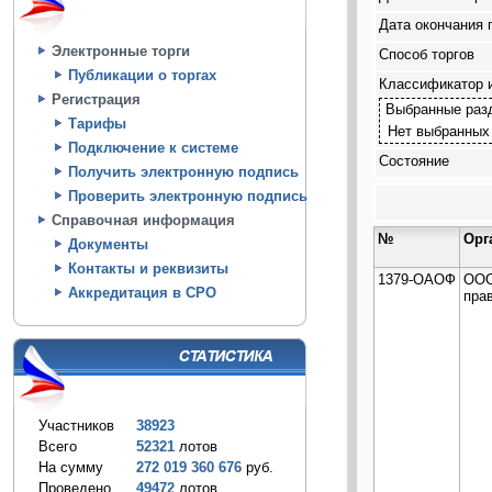
Дата окончания 
Электронные торги
Способ торгов
Публикации о торгах
Классификатор 
Регистрация
Выбранные раз
Тарифы
Нет выбранных
Подключение к системе
Состояние
Получить электронную подпись
Проверить электронную подпись
Справочная информация
№
Орг
Документы
Контакты и реквизиты
1379-ОАОФ
ООО
Аккредитация в СРО
пра
Участников
38923
Всего
52321
лотов
На сумму
272 019 360 676
руб.
Проведено
49472
лотов