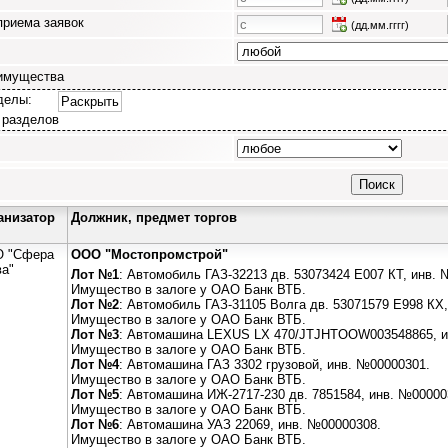
приема заявок
(дд.мм.гггг)
имущества
делы:
Раскрыть
 разделов
анизатор
Должник, предмет торгов
 "Сфера
ООО "Мостопромстрой"
ва"
Лот №1
: Автомобиль ГАЗ-32213 дв. 53073424 Е007 КТ, инв.
Имущество в залоге у ОАО Банк ВТБ.
Лот №2
: Автомобиль ГАЗ-31105 Волга дв. 53071579 Е998 КХ
Имущество в залоге у ОАО Банк ВТБ.
Лот №3
: Автомашина LEXUS LX 470/JTJHTOOW003548865, и
Имущество в залоге у ОАО Банк ВТБ.
Лот №4
: Автомашина ГАЗ 3302 грузовой, инв. №00000301.
Имущество в залоге у ОАО Банк ВТБ.
Лот №5
: Автомашина ИЖ-2717-230 дв. 7851584, инв. №00000
Имущество в залоге у ОАО Банк ВТБ.
Лот №6
: Автомашина УАЗ 22069, инв. №00000308.
Имущество в залоге у ОАО Банк ВТБ.