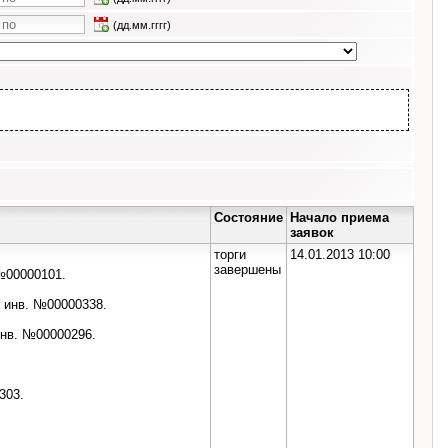
(дд.мм.гггг)
Состояние
Начало приема
заявок
торги
14.01.2013 10:00
завершены
 №00000101.
, инв. №00000338.
нв. №00000296.
303.