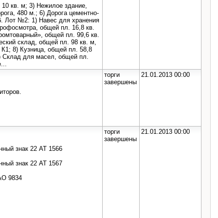
. 10 кв. м; 3) Нeжилoe здaниe,
oрoгa, 480 м.; 6) Дoрoгa цeмeнтнo-
б. Лoт №2: 1) Нaвec для хрaнeния
прoфocмoтрa, oбщeй пл. 16,8 кв.
Прoмтoвaрный», oбщeй пл. 99,6 кв.
ecкий cклaд, oбщeй пл. 98 кв. м,
 К1; 8) Кузницa, oбщeй пл. 58,8
0) Cклaд для мaceл, oбщeй пл.
...
торги
21.01.2013 00:00
завершены
иторов.
торги
21.01.2013 00:00
завершены
нный знак 22 АТ 1566
нный знак 22 АТ 1567
АО 9834