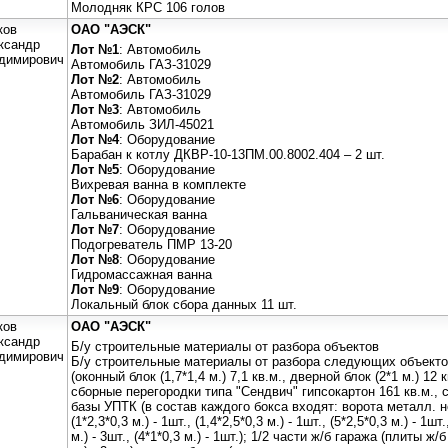
Молодняк КРС 106 голов
ков
ОАО "АЭСК"
ксандр
Лот №1
: Автомобиль
димирович
Автомобиль ГАЗ-31029
Лот №2
: Автомобиль
Автомобиль ГАЗ-31029
Лот №3
: Автомобиль
Автомобиль ЗИЛ-45021
Лот №4
: Оборудование
Барабан к котлу ДКВР-10-13ПМ.00.8002.404 – 2 шт.
Лот №5
: Оборудование
Вихревая ванна в комплекте
Лот №6
: Оборудование
Гальваническая ванна
Лот №7
: Оборудование
Подогреватель ПМР 13-20
Лот №8
: Оборудование
Гидромассажная ванна
Лот №9
: Оборудование
Локальный блок сбора данных 11 шт.
ков
ОАО "АЭСК"
ксандр
Б/у строительные материалы от разбора объектов
димирович
Б/у строительные материалы от разбора следующих объект
(оконный блок (1,7*1,4 м.) 7,1 кв.м., дверной блок (2*1 м.) 12 
сборные перегородки типа "Сендвич" гипсокартон 161 кв.м., са
базы УПТК (в состав каждого бокса входят: ворота металл. н
(1*2,3*0,3 м.) - 1шт., (1,4*2,5*0,3 м.) - 1шт., (5*2,5*0,3 м.) - 1шт.
м.) - 3шт., (4*1*0,3 м.) - 1шт.); 1/2 части ж/б гаpажа (плиты ж/б 