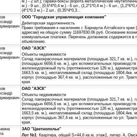
м.) - 2 шт.); гаражи-боксы (ворота металлические неутепленны
м.) - 9 шт., (0,6*4*0,4 м.) - 6 шт., (1,2*1*0,4 м.) - 6 шт., (1,2*6*0,
(4*1*0,3 м.) - 2 шт., (0,35*4*0,3...
ков
ООО "Городская управляющая компания"
ксандр
Дебиторская задолженность
димирович
Право требования к населению г. Барнаула Алтайского края 
адресам) на общую сумму 11697830,06 руб. Основание возн
коммунальные платежи. Перечень должников содержится в 
объявлению.
ков
ОАО "АЭСК"
ксандр
Объекты недвижимости
димирович
Склад лакокрасочных материалов (площадью 321,7 кв. м.), 
(площадью 6656,6 кв. м.), цех вспомогательных производств 
железнодорожный путь (протяженностью 126 м.), администр
1663,5 кв. м.), неотапливаемый склад (площадью 1804,4кв. 
корпус (площадью 367,4 кв. м.), расположенные по ул. Тракто
края.
ков
ОАО "АЭСК"
ксандр
Объекты недвижимости
димирович
Склад лакокрасочных материалов (площадью 321,7 кв. м.), 
(площадью 6656,6 кв. м.), цех вспомогательных производств 
железнодорожный путь (протяженностью 126 м.), администр
1663,5 кв. м.), неотапливаемый склад (площадью 1804,4кв. 
корпус (площадью 367,4 кв. м.), расположенные по ул. Тракто
края.
ьмина
ЗАО "Цветнополье"
га
Лот №1
: Квартира, общей S=44,6 кв.м, этаж1, литер: А, Омс