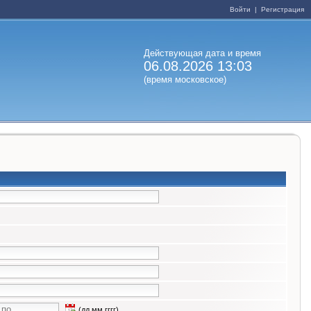
Войти
|
Регистрация
Действующая дата и время
06.08.2026 13:03
(время московское)
(дд.мм.гггг)