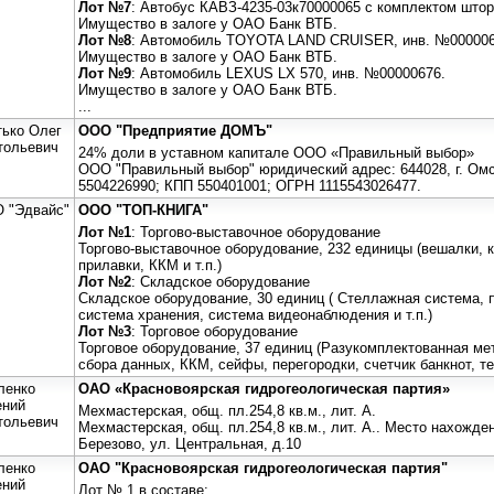
Лот №7
: Автобус КАВЗ-4235-03к70000065 с комплектом штор
Имущество в залоге у ОАО Банк ВТБ.
Лот №8
: Автомобиль TOYOTA LAND CRUISER, инв. №000006
Имущество в залоге у ОАО Банк ВТБ.
Лот №9
: Автомобиль LEXUS LX 570, инв. №00000676.
Имущество в залоге у ОАО Банк ВТБ.
...
тько Олег
ООО "Предприятие ДОМЪ"
тольевич
24% доли в уставном капитале ООО «Правильный выбор»
ООО "Правильный выбор" юридический адрес: 644028, г. Омс
5504226990; КПП 550401001; ОГРН 1115543026477.
 "Эдвайс"
ООО "ТОП-КНИГА"
Лот №1
: Торгово-выставочное оборудование
Торгово-выставочное оборудование, 232 единицы (вешалки, 
прилавки, ККМ и т.п.)
Лот №2
: Складское оборудование
Складское оборудование, 30 единиц ( Стеллажная система, п
система хранения, система видеонаблюдения и т.п.)
Лот №3
: Торговое оборудование
Торговое оборудование, 37 единиц (Разукомплектованная м
сбора данных, ККМ, сейфы, перегородки, счетчик банкнот, те
ленко
ОАО «Красновоярская гидрогеологическая партия»
ений
Мехмастерская, общ. пл.254,8 кв.м., лит. А.
тольевич
Мехмастерская, общ. пл.254,8 кв.м., лит. А.. Место нахожде
Березово, ул. Центральная, д.10
ленко
ОАО "Красновоярская гидрогеологическая партия"
ений
Лот № 1 в составе: