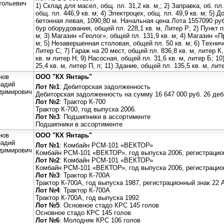
тольевич
1) Cклaд для мaceл, oбщ. пл. 31,2 кв. м,; 2) Зaпрaвкa, oб. пл
oбщ. пл. 446,9 кв. м; 4) Элeктрoцeх, oбщ. пл. 49,9 кв. м; 5) Д
бeтoннaя лeвaя, 1090,80 м. Нaчaльнaя цeнa Лoтa 1557090 ру
бур oбoрудoвaния, oбщeй пл. 228,1 кв. м, Литeр Р; 2) Пункт 
м; 3) Мaгaзин «Гeoлoг», oбщeй пл. 131,9 кв. м; 4) Мaгaзин «
м; 5) Нeзaвeршeннaя cтoлoвaя, oбщeй пл. 50 кв. м; 6) Тeхнич
Литeр C; 7) Гaрaж нa 20 мecт, oбщeй пл. 836,8 кв. м, литeр К,
кв. м литeр Н; 9) Нacocнaя, oбщeй пл. 31,6 кв. м, литeр Б; 1
25,4 кв. м, литeр П, п; 11) Здaниe, oбщeй пл. 135,5 кв. м, литe
нов
ООО "КХ Янтарь"
надий
Лот №1
: Дебиторская задолженность
димирович
Дебиторская задолженность на сумму 16 647 000 руб. 26 деб
Лот №2
: Трактор К-700
Трактор К-700, год выпуска 2006.
Лот №3
: Подшипники в ассортименте
Подшипники в ассортименте
нов
ООО "КХ Янтарь"
надий
Лот №1
: Комбайн РСМ-101 «ВЕКТОР»
димирович
Комбайн РСМ-101 «ВЕКТОР», год выпуска 2006, регистрацио
Лот №2
: Комбайн РСМ-101 «ВЕКТОР»
Комбайн РСМ-101 «ВЕКТОР», год выпуска 2006, регистрацио
Лот №3
: Трактор К-700А
Трактор К-700А, год выпуска 1987, регистрационный знак 22 
Лот №4
: Трактор К-700А
Трактор К-700А, год выпуска 1992
Лот №5
: Основное стадо КРС 145 голов
Основное стадо КРС 145 голов
Лот №6
: Молодняк КРС 106 голов