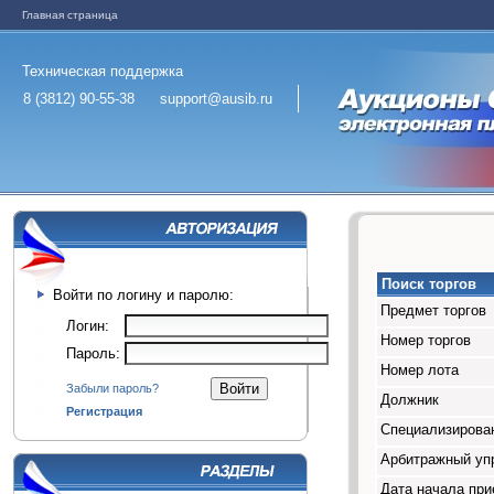
Главная страница
Техническая поддержка
8 (3812) 90-55-38
support@ausib.ru
Поиск торгов
Войти по логину и паролю:
Предмет торгов
Логин:
Номер торгов
Пароль:
Номер лота
Забыли пароль?
Должник
Регистрация
Специализирован
Арбитражный у
Дата начала при