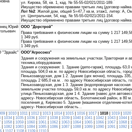
новна
ул. Кирова, 58, кв. 1, кад. № 55-55-02/021/2011-189.
Имущество обременено правами третьих лиц (договор найма
Лот №2
: Жилой дом, общей S=47,7 кв.м, этаж1, литер: А, Ом
ул. Центральная, 54, кад. № 55-55-02/021/2011-154.
Имущество обременено правами третьих лиц (договор найма
онец Юрий
ООО "Дорстрой"
тольевич
Права требования к физическим лицам на сумму 1 217 149,5
1 349 руб.
Права требования к физическим лицам на сумму 1 217 149,5
1 349 руб.
 "Эдвайс"
ООО"Агросоюз"
Здания и сооружения на земельных участках.Тракторная и 
техника,оборудование.
Здания и сооружения: 1. Здание (депо-гараж), площадь 63,0 
площадь 504,0 кв.м. по адресу Новосибирская область, горо
Пенькозаводская, дом 1 2. Здание (цех мочки), площадь 335,
площадь 2 685,0 кв.м. . по адресу Новосибирская область, г
Пенькозаводская, дом 1 3. Здание (водопроводная насосная с
земельном участке площадь 59,0 кв.м. по адресу Новосибирс
улица Пенькозаводская, дом 1 4. Здание (навес для автовесо
адресу- Новосибирская область, Болотнинский район, в 80 м
поселения д. Киряково 5. Здание (машинное отделение-котель
адресу- Новосибирская область...
009
|
1010
|
1011
|
1012
|
1013
|
1014
|
1015
|
1016
|
1017
|
1018
|
1019
|
1020
3
|
1034
|
1035
|
1036
|
1037
|
1038
|
1039
|
1040
|
1041
|
1042
|
1043
|
1044
|
7
|
1058
|
1059
|
1060
|
1061
|
1062
|
1063
|
1064
|
1065
|
1066
|
1067
|
1068
|
1
|
1082
|
1083
|
1084
|
1085
|
1086
|
1087
|
1088
|
1089
|
1090
|
1091
|
1092
|
6
|
1107
|
1108
|
1109
|
1110
]