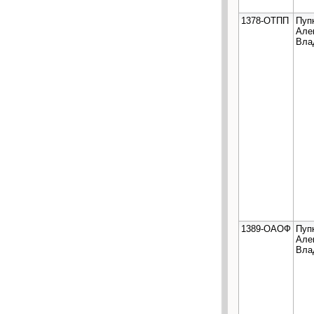
1378-ОТПП
Пуп
Але
Вла
1389-ОАОФ
Пуп
Але
Вла