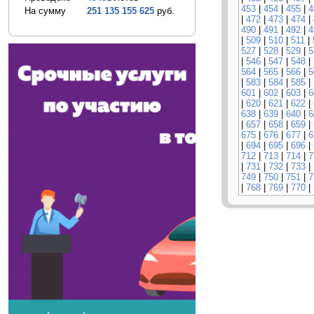
453
|
454
|
455
|
4
На сумму
251 135 155 625
руб.
|
472
|
473
|
474
|
490
|
491
|
492
|
4
|
509
|
510
|
511
|
527
|
528
|
529
|
5
|
546
|
547
|
548
|
564
|
565
|
566
|
5
|
583
|
584
|
585
|
601
|
602
|
603
|
6
|
620
|
621
|
622
|
638
|
639
|
640
|
6
|
657
|
658
|
659
|
675
|
676
|
677
|
6
|
694
|
695
|
696
|
712
|
713
|
714
|
7
|
731
|
732
|
733
|
749
|
750
|
751
|
7
|
768
|
769
|
770
|