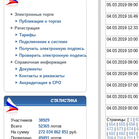
05.03.2019 09:00
Электронные торги
04.03.2019 16:49
Публикации о торгах
04.03.2019 12:33
Регистрация
Тарифы
04.03.2019 10:00
Подключение к системе
Получить электронную подпись
04.03.2019 10:00
Проверить электронную подпись
04.03.2019 09:00
Справочная информация
Документы
04.03.2019 09:00
Контакты и реквизиты
Аккредитация в СРО
04.03.2019 07:00
04.03.2019 01:00
04.03.2019 00:00
Страницы: [
1
|
6
Участников
38929
|
654
|
655
|
656
|
Всего
52365
лотов
672
|
673
|
674
|
6
На сумму
272 034 862 851
руб.
|
691
|
692
|
693
|
Проведено
49491
лотов
709
|
710
|
711
|
7