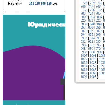
|
728
|
729
|
730
|
На сумму
251 135 155 625
руб.
746
|
747
|
748
|
7
|
765
|
766
|
767
|
783
|
784
|
785
|
7
|
802
|
803
|
804
|
820
|
821
|
822
|
8
|
839
|
840
|
841
|
857
|
858
|
859
|
8
|
876
|
877
|
878
|
894
|
895
|
896
|
8
|
913
|
914
|
915
|
931
|
932
|
933
|
9
|
950
|
951
|
952
|
968
|
969
|
970
|
9
|
987
|
988
|
989
|
1004
|
1005
|
100
1019
|
1020
|
102
1034
|
1035
|
103
1049
|
1050
|
105
1064
|
1065
|
106
1079
|
1080
|
108
1094
|
1095
]