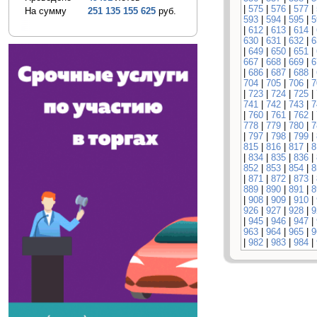
|
575
|
576
|
577
|
На сумму
251 135 155 625
руб.
593
|
594
|
595
|
5
|
612
|
613
|
614
|
630
|
631
|
632
|
6
|
649
|
650
|
651
|
667
|
668
|
669
|
6
|
686
|
687
|
688
|
704
|
705
|
706
|
7
|
723
|
724
|
725
|
741
|
742
|
743
|
7
|
760
|
761
|
762
|
778
|
779
|
780
|
7
|
797
|
798
|
799
|
815
|
816
|
817
|
8
|
834
|
835
|
836
|
852
|
853
|
854
|
8
|
871
|
872
|
873
|
889
|
890
|
891
|
8
|
908
|
909
|
910
|
926
|
927
|
928
|
9
|
945
|
946
|
947
|
963
|
964
|
965
|
9
|
982
|
983
|
984
|