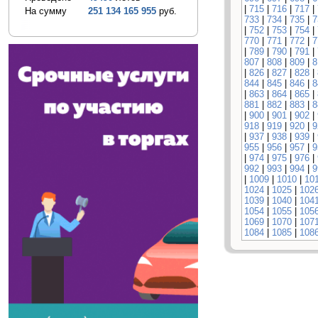
|
715
|
716
|
717
|
На сумму
251 134 165 955
руб.
733
|
734
|
735
|
7
|
752
|
753
|
754
|
770
|
771
|
772
|
7
|
789
|
790
|
791
|
807
|
808
|
809
|
8
|
826
|
827
|
828
|
844
|
845
|
846
|
8
|
863
|
864
|
865
|
881
|
882
|
883
|
8
|
900
|
901
|
902
|
918
|
919
|
920
|
9
|
937
|
938
|
939
|
955
|
956
|
957
|
9
|
974
|
975
|
976
|
992
|
993
|
994
|
9
|
1009
|
1010
|
10
1024
|
1025
|
102
1039
|
1040
|
104
1054
|
1055
|
105
1069
|
1070
|
107
1084
|
1085
|
108