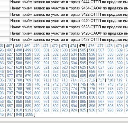
Начат приём заявок на участие в торгах 9444-ОТПП по продаже и
Начат приём заявок на участие в торгах 9434-ОАОФ по продаже 
Начат приём заявок на участие в торгах 9422-ОТПП по продаже
Начат приём заявок на участие в торгах 9440-ОТПП по продаже и
Начат приём заявок на участие в торгах 9328-ОТПП по прод
Начат приём заявок на участие в торгах 9428-ОАОФ по продаже 
Начат приём заявок на участие в торгах 9437-ОТПП по продаже и
66
|
467
|
468
|
469
|
470
|
471
|
472
|
473
|
474
|
475
|
476
|
477
|
478
|
479
|
4
96
|
497
|
498
|
499
|
500
|
501
|
502
|
503
|
504
|
505
|
506
|
507
|
508
|
509
|
5
26
|
527
|
528
|
529
|
530
|
531
|
532
|
533
|
534
|
535
|
536
|
537
|
538
|
539
|
5
56
|
557
|
558
|
559
|
560
|
561
|
562
|
563
|
564
|
565
|
566
|
567
|
568
|
569
|
5
86
|
587
|
588
|
589
|
590
|
591
|
592
|
593
|
594
|
595
|
596
|
597
|
598
|
599
|
6
16
|
617
|
618
|
619
|
620
|
621
|
622
|
623
|
624
|
625
|
626
|
627
|
628
|
629
|
6
46
|
647
|
648
|
649
|
650
|
651
|
652
|
653
|
654
|
655
|
656
|
657
|
658
|
659
|
6
76
|
677
|
678
|
679
|
680
|
681
|
682
|
683
|
684
|
685
|
686
|
687
|
688
|
689
|
6
06
|
707
|
708
|
709
|
710
|
711
|
712
|
713
|
714
|
715
|
716
|
717
|
718
|
719
|
7
36
|
737
|
738
|
739
|
740
|
741
|
742
|
743
|
744
|
745
|
746
|
747
|
748
|
749
|
7
66
|
767
|
768
|
769
|
770
|
771
|
772
|
773
|
774
|
775
|
776
|
777
|
778
|
779
|
7
96
|
797
|
798
|
799
|
800
|
801
|
802
|
803
|
804
|
805
|
806
|
807
|
808
|
809
|
8
26
|
827
|
828
|
829
|
830
|
831
|
832
|
833
|
834
|
835
|
836
|
837
|
838
|
839
|
8
56
|
857
|
858
|
859
|
860
|
861
|
862
|
863
|
864
|
865
|
866
|
867
|
868
|
869
|
8
86
|
887
|
888
|
889
|
890
|
891
|
892
|
893
|
894
|
895
|
896
|
897
|
898
|
899
|
9
16
|
917
|
918
|
919
|
920
|
921
|
922
|
923
|
924
|
925
|
926
|
927
|
928
|
929
|
9
46
|
947
|
948
|
1095
]