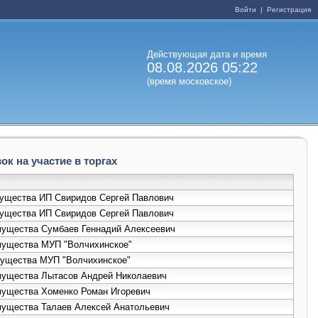
Войти
|
Регистрация
Действующая дата и время
08.08.2026 05:22
(время московское)
к на участие в торгах
имущества ИП Свиридов Сергей Павлович
имущества ИП Свиридов Сергей Павлович
имущества Сумбаев Геннадий Алексеевич
имущества МУП "Волчихинское"
имущества МУП "Волчихинское"
имущества Лытасов Андрей Николаевич
имущества Хоменко Роман Игоревич
имущества Талаев Алексей Анатольевич