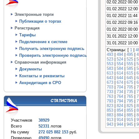
02.02.2022 00:00
01.02.2022 12:00
Электронные торги
01.02.2022 11:44
Публикации о торгах
01.02.2022 09:16
Регистрация
01.02.2022 00:00
Тарифы
31.01.2022 12:00
Подключение к системе
31.01.2022 10:00
Получить электронную подпись
Страницы: [
1
|
4
493
|
494
|
495
|
4
Проверить электронную подпись
523
|
524
|
525
|
5
Справочная информация
553
|
554
|
555
|
5
583
|
584
|
585
|
5
Документы
613
|
614
|
615
|
6
Контакты и реквизиты
643
|
644
|
645
|
6
673
|
674
|
675
|
6
Аккредитация в СРО
703
|
704
|
705
|
7
733
|
734
|
735
|
7
763
|
764
|
765
|
7
793
|
794
|
795
|
7
823
|
824
|
825
|
8
853
|
854
|
855
|
8
883
|
884
|
885
|
8
913
|
914
|
915
|
9
Участников
38929
943
|
944
|
945
|
9
Всего
52331
лотов
На сумму
272 025 882 153
руб.
Проведено
49490
лотов