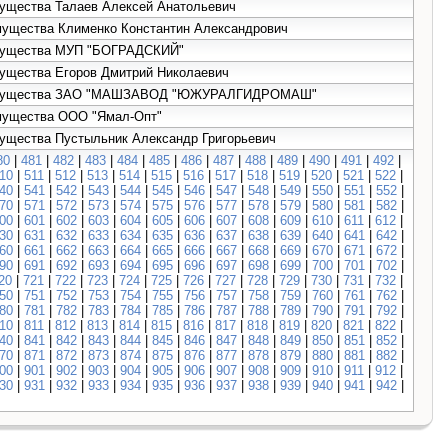
мущества Талаев Алексей Анатольевич
имущества Клименко Константин Александрович
 имущества МУП "БОГРАДСКИЙ"
мущества Егоров Дмитрий Николаевич
аже имущества ЗАО "МАШЗАВОД "ЮЖУРАЛГИДРОМАШ"
имущества ООО "Ямал-Опт"
мущества Пустыльник Александр Григорьевич
80
|
481
|
482
|
483
|
484
|
485
|
486
|
487
|
488
|
489
|
490
|
491
|
492
|
10
|
511
|
512
|
513
|
514
|
515
|
516
|
517
|
518
|
519
|
520
|
521
|
522
|
40
|
541
|
542
|
543
|
544
|
545
|
546
|
547
|
548
|
549
|
550
|
551
|
552
|
70
|
571
|
572
|
573
|
574
|
575
|
576
|
577
|
578
|
579
|
580
|
581
|
582
|
00
|
601
|
602
|
603
|
604
|
605
|
606
|
607
|
608
|
609
|
610
|
611
|
612
|
30
|
631
|
632
|
633
|
634
|
635
|
636
|
637
|
638
|
639
|
640
|
641
|
642
|
60
|
661
|
662
|
663
|
664
|
665
|
666
|
667
|
668
|
669
|
670
|
671
|
672
|
90
|
691
|
692
|
693
|
694
|
695
|
696
|
697
|
698
|
699
|
700
|
701
|
702
|
20
|
721
|
722
|
723
|
724
|
725
|
726
|
727
|
728
|
729
|
730
|
731
|
732
|
50
|
751
|
752
|
753
|
754
|
755
|
756
|
757
|
758
|
759
|
760
|
761
|
762
|
80
|
781
|
782
|
783
|
784
|
785
|
786
|
787
|
788
|
789
|
790
|
791
|
792
|
10
|
811
|
812
|
813
|
814
|
815
|
816
|
817
|
818
|
819
|
820
|
821
|
822
|
40
|
841
|
842
|
843
|
844
|
845
|
846
|
847
|
848
|
849
|
850
|
851
|
852
|
70
|
871
|
872
|
873
|
874
|
875
|
876
|
877
|
878
|
879
|
880
|
881
|
882
|
00
|
901
|
902
|
903
|
904
|
905
|
906
|
907
|
908
|
909
|
910
|
911
|
912
|
30
|
931
|
932
|
933
|
934
|
935
|
936
|
937
|
938
|
939
|
940
|
941
|
942
|