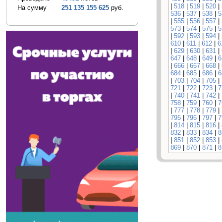
|
518
|
519
|
520
|
На сумму
251 135 155 625
руб.
536
|
537
|
538
|
5
|
555
|
556
|
557
|
573
|
574
|
575
|
5
|
592
|
593
|
594
|
610
|
611
|
612
|
6
|
629
|
630
|
631
|
647
|
648
|
649
|
6
|
666
|
667
|
668
|
684
|
685
|
686
|
6
|
703
|
704
|
705
|
721
|
722
|
723
|
7
|
740
|
741
|
742
|
758
|
759
|
760
|
7
|
777
|
778
|
779
|
795
|
796
|
797
|
7
|
814
|
815
|
816
|
832
|
833
|
834
|
8
|
851
|
852
|
853
|
869
|
870
|
871
|
8