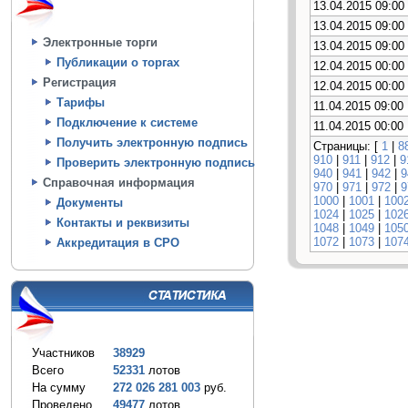
13.04.2015 09:00
13.04.2015 09:00
Электронные торги
13.04.2015 09:00
Публикации о торгах
12.04.2015 00:00
Регистрация
12.04.2015 00:00
Тарифы
11.04.2015 09:00
Подключение к системе
11.04.2015 00:00
Получить электронную подпись
Страницы: [
1
|
8
910
|
911
|
912
|
9
Проверить электронную подпись
940
|
941
|
942
|
9
Справочная информация
970
|
971
|
972
|
9
1000
|
1001
|
100
Документы
1024
|
1025
|
102
Контакты и реквизиты
1048
|
1049
|
105
1072
|
1073
|
107
Аккредитация в СРО
Участников
38929
Всего
52331
лотов
На сумму
272 026 281 003
руб.
Проведено
49477
лотов