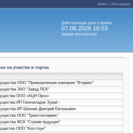
Войти
|
Регистрация
Действующая дата и время
07.08.2026 16:53
(время московское)
к на участие в торгах
 имущества ООО "Промышленная компания "Втормет"
имущества ЗАО "Завод ПСК"
 имущества ООО «АЦН Орск»
мущества ИП Гачечиладзе Зураб -
имущества ИП Шачнев Дмитрий Евгеньевич
имущества ООО "Транстехсервис"
имущества ЖСК "Строим будущее"
мущества ООО "Косстоун"