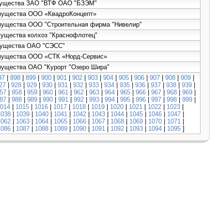
 имущества ЗАО "ВТФ ОАО "БЗЭМ"
имущества ООО «КвадроКонцепт»
имущества ООО "Строительная фирма "Нивелир"
мущества колхоз "Краснофлотец"
имущества ОАО "СЭСС"
 имущества ООО «СТК «Норд-Сервис»
имущества ОАО "Курорт "Озеро Шира"
97
|
898
|
899
|
900
|
901
|
902
|
903
|
904
|
905
|
906
|
907
|
908
|
909
|
27
|
928
|
929
|
930
|
931
|
932
|
933
|
934
|
935
|
936
|
937
|
938
|
939
|
57
|
958
|
959
|
960
|
961
|
962
|
963
|
964
|
965
|
966
|
967
|
968
|
969
|
87
|
988
|
989
|
990
|
991
|
992
|
993
|
994
|
995
|
996
|
997
|
998
|
999
|
014
|
1015
|
1016
|
1017
|
1018
|
1019
|
1020
|
1021
|
1022
|
1023
|
1038
|
1039
|
1040
|
1041
|
1042
|
1043
|
1044
|
1045
|
1046
|
1047
|
1062
|
1063
|
1064
|
1065
|
1066
|
1067
|
1068
|
1069
|
1070
|
1071
|
1086
|
1087
|
1088
|
1089
|
1090
|
1091
|
1092
|
1093
|
1094
|
1095
]