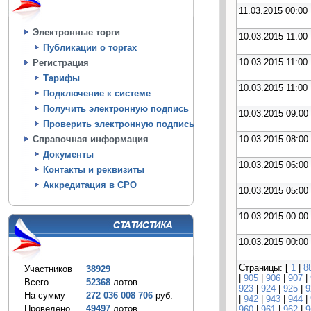
11.03.2015 00:00
Электронные торги
10.03.2015 11:00
Публикации о торгах
10.03.2015 11:00
Регистрация
Тарифы
10.03.2015 11:00
Подключение к системе
Получить электронную подпись
10.03.2015 09:00
Проверить электронную подпись
10.03.2015 08:00
Справочная информация
Документы
10.03.2015 06:00
Контакты и реквизиты
Аккредитация в СРО
10.03.2015 05:00
10.03.2015 00:00
10.03.2015 00:00
Страницы: [
1
|
8
Участников
38929
|
905
|
906
|
907
|
Всего
52368
лотов
923
|
924
|
925
|
9
На сумму
272 036 008 706
руб.
|
942
|
943
|
944
|
Проведено
49497
лотов
960
|
961
|
962
|
9