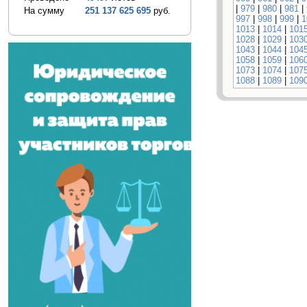
|
979
|
980
|
981
|
На сумму
251 137 625 695
руб.
997
|
998
|
999
|
1
1013
|
1014
|
101
1028
|
1029
|
103
1043
|
1044
|
104
1058
|
1059
|
106
1073
|
1074
|
107
1088
|
1089
|
109