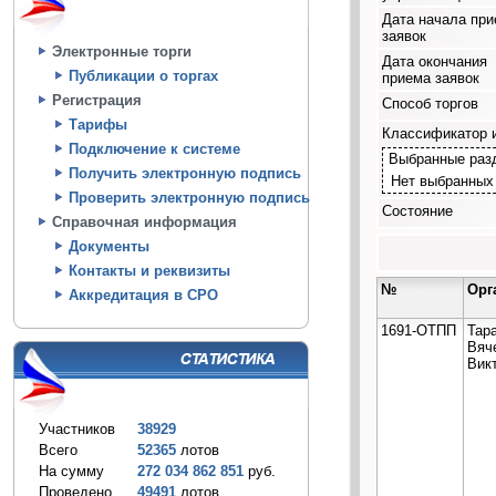
Дата начала пр
заявок
Электронные торги
Дата окончания
Публикации о торгах
приема заявок
Регистрация
Способ торгов
Тарифы
Классификатор 
Подключение к системе
Выбранные раз
Получить электронную подпись
Нет выбранных
Проверить электронную подпись
Состояние
Справочная информация
Документы
Контакты и реквизиты
№
Орг
Аккредитация в СРО
1691-ОТПП
Тар
Вяч
Вик
Участников
38929
Всего
52365
лотов
На сумму
272 034 862 851
руб.
Проведено
49491
лотов