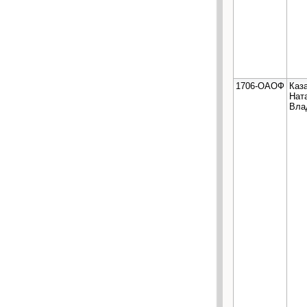
1706-ОАОФ
Каз
Нат
Вла