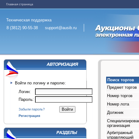
Главная страница
Техническая поддержка
8 (3812) 90-55-38
support@ausib.ru
Поиск торгов
Войти по логину и паролю:
Предмет торгов
Логин:
Номер торгов
Пароль:
Номер лота
Забыли пароль?
Должник
Регистрация
Специализирова
организация
Арбитражный
управляющий