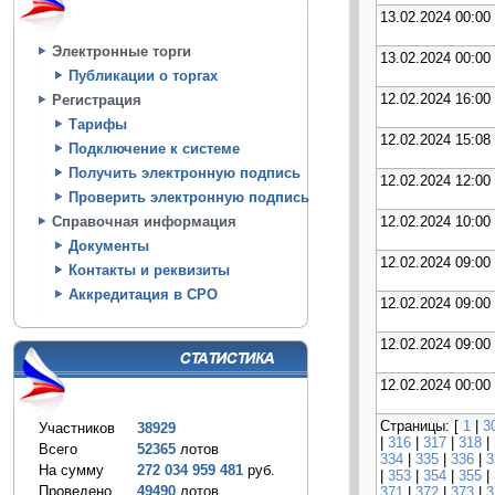
13.02.2024 00:00
Электронные торги
13.02.2024 00:00
Публикации о торгах
12.02.2024 16:00
Регистрация
Тарифы
12.02.2024 15:08
Подключение к системе
Получить электронную подпись
12.02.2024 12:00
Проверить электронную подпись
12.02.2024 10:00
Справочная информация
Документы
12.02.2024 09:00
Контакты и реквизиты
Аккредитация в СРО
12.02.2024 09:00
12.02.2024 09:00
12.02.2024 00:00
Страницы: [
1
|
3
Участников
38929
|
316
|
317
|
318
|
Всего
52365
лотов
334
|
335
|
336
|
3
На сумму
272 034 959 481
руб.
|
353
|
354
|
355
|
Проведено
49490
лотов
371
|
372
|
373
|
3