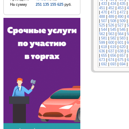
|
433
|
434
|
435
|
На сумму
251 135 155 625
руб.
451
|
452
|
453
|
4
|
470
|
471
|
472
|
488
|
489
|
490
|
4
|
507
|
508
|
509
|
525
|
526
|
527
|
5
|
544
|
545
|
546
|
562
|
563
|
564
|
5
|
581
|
582
|
583
|
599
|
600
|
601
|
6
|
618
|
619
|
620
|
636
|
637
|
638
|
6
|
655
|
656
|
657
|
673
|
674
|
675
|
6
|
692
|
693
|
694
|