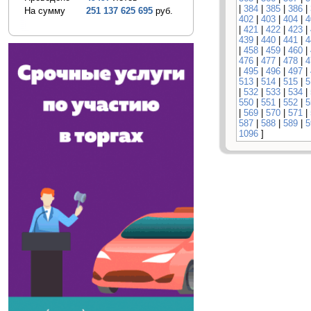
|
384
|
385
|
386
|
На сумму
251 137 625 695
руб.
402
|
403
|
404
|
4
|
421
|
422
|
423
|
439
|
440
|
441
|
4
|
458
|
459
|
460
|
476
|
477
|
478
|
4
|
495
|
496
|
497
|
513
|
514
|
515
|
5
|
532
|
533
|
534
|
550
|
551
|
552
|
5
|
569
|
570
|
571
|
587
|
588
|
589
|
5
1096
]