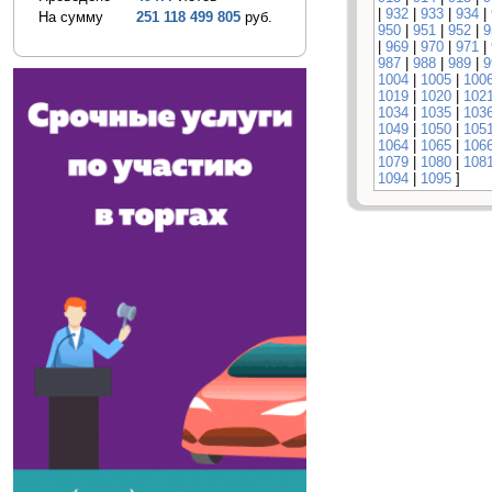
|
932
|
933
|
934
|
На сумму
251 118 499 805
руб.
950
|
951
|
952
|
9
|
969
|
970
|
971
|
987
|
988
|
989
|
9
1004
|
1005
|
100
1019
|
1020
|
102
1034
|
1035
|
103
1049
|
1050
|
105
1064
|
1065
|
106
1079
|
1080
|
108
1094
|
1095
]