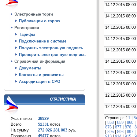
14.12.2015 08:00
Электронные торги
14.12.2015 08:00
Публикации о торгах
14.12.2015 08:00
Регистрация
Тарифы
14.12.2015 08:00
Подключение к системе
Получить электронную подпись
14.12.2015 06:00
Проверить электронную подпись
14.12.2015 00:00
Справочная информация
Документы
14.12.2015 00:00
Контакты и реквизиты
Аккредитация в СРО
14.12.2015 00:00
12.12.2015 08:00
12.12.2015 00:00
Страницы: [
1
|
8
Участников
38929
|
858
|
859
|
860
|
Всего
52331
лотов
876
|
877
|
878
|
8
На сумму
272 026 281 003
руб.
|
895
|
896
|
897
|
Проведено
49477
лотов
913
|
914
|
915
|
9