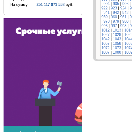
|
904
|
905
|
906
|
На сумму
251 117 971 558
руб.
922
|
923
|
924
|
9
|
941
|
942
|
943
|
959
|
960
|
961
|
9
|
978
|
979
|
980
|
996
|
997
|
998
|
9
1012
|
1013
|
101
1027
|
1028
|
102
1042
|
1043
|
104
1057
|
1058
|
105
1072
|
1073
|
107
1087
|
1088
|
108