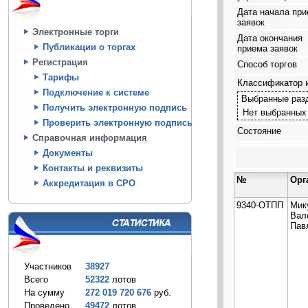
Дата начала пр
заявок
Электронные торги
Дата окончания
Публикации о торгах
приема заявок
Регистрация
Способ торгов
Тарифы
Классификатор 
Подключение к системе
Выбранные раз
Получить электронную подпись
Нет выбранных
Проверить электронную подпись
Состояние
Справочная информация
Документы
Контакты и реквизиты
№
Орг
Аккредитация в СРО
9340-ОТПП
Мик
Вал
Пав
Участников
38927
Всего
52322
лотов
На сумму
272 019 720 676
руб.
Проведено
49472
лотов