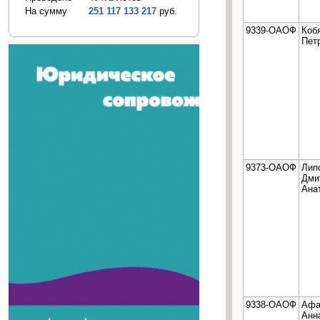
На сумму
251 117 133 217
руб.
9339-ОАОФ
Коб
Пет
9373-ОАОФ
Лип
Дми
Ана
9338-ОАОФ
Афа
Анн