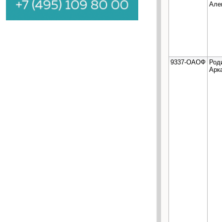
Але
9337-ОАОФ
Род
Арк