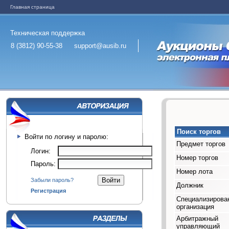
Главная страница
Техническая поддержка
8 (3812) 90-55-38
support@ausib.ru
Поиск торгов
Войти по логину и паролю:
Предмет торгов
Логин:
Номер торгов
Пароль:
Номер лота
Забыли пароль?
Должник
Регистрация
Специализирова
организация
Арбитражный
управляющий