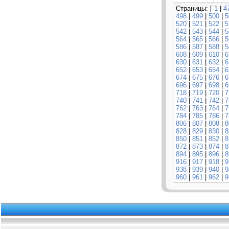
Страницы: [
1
|
4
498
|
499
|
500
|
5
520
|
521
|
522
|
5
542
|
543
|
544
|
5
564
|
565
|
566
|
5
586
|
587
|
588
|
5
608
|
609
|
610
|
6
630
|
631
|
632
|
6
652
|
653
|
654
|
6
674
|
675
|
676
|
6
696
|
697
|
698
|
6
718
|
719
|
720
|
7
740
|
741
|
742
|
7
762
|
763
|
764
|
7
784
|
785
|
786
|
7
806
|
807
|
808
|
8
828
|
829
|
830
|
8
850
|
851
|
852
|
8
872
|
873
|
874
|
8
894
|
895
|
896
|
8
916
|
917
|
918
|
9
938
|
939
|
940
|
9
960
|
961
|
962
|
9