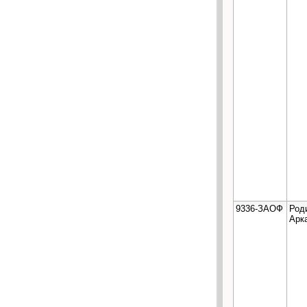
9336-ЗАОФ
Род
Арк