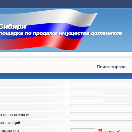
Поиск торгов
ная организация
правляющий
ема заявок
(дд.мм.гггг)