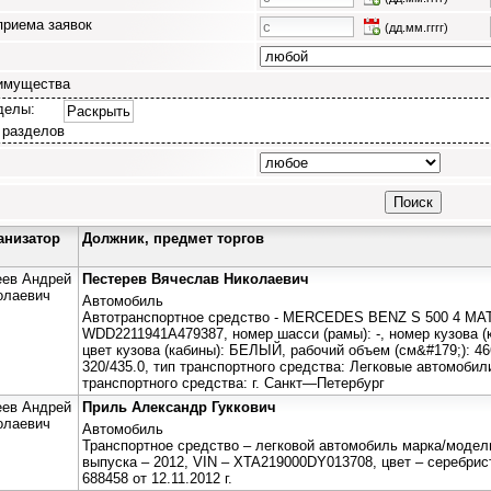
приема заявок
(дд.мм.гггг)
имущества
делы:
Раскрыть
 разделов
анизатор
Должник, предмет торгов
еев Андрей
Пестерев Вячеслав Николаевич
олаевич
Автомобиль
Автотранспортное средство - МЕRСЕDЕS ВЕNZ S 500 4 МАТIС
WDD2211941А479387, номер шасси (рамы): -, номер кузова 
цвет кузова (кабины): БЕЛЫЙ, рабочий объем (см&#179;): 466
320/435.0, тип транспортного средства: Легковые автомоби
транспортного средства: г. Санкт—Петербург
еев Андрей
Приль Александр Гуккович
олаевич
Автомобиль
Транспортное средство – легковой автомобиль марка/модель
выпуска – 2012, VIN – XTA219000DY013708, цвет – серебри
688458 от 12.11.2012 г.