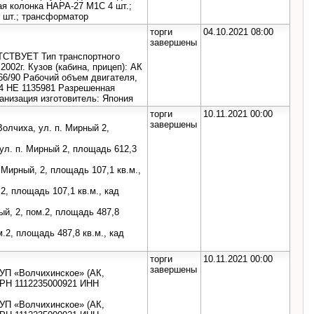
ая колонка НАРА-27 М1С 4 шт.;
 шт.; трансформатор
торги
04.10.2021 08:00
завершены
ТСТВУЕТ Тип транспортного
2002г. Кузов (кабина, прицеп): АК
66/90 Рабочий объем двигателя,
54 НЕ 1135981 Разрешенная
ганизация изготовитель: Япония
торги
10.11.2021 00:00
завершены
Волчиха, ул. п. Мирный 2,
 ул. п. Мирный 2, площадь 612,3
. Мирный, 2, площадь 107,1 кв.м.,
 2, площадь 107,1 кв.м., кад
ый, 2, пом.2, площадь 487,8
.2, площадь 487,8 кв.м., кад
торги
10.11.2021 00:00
завершены
УП «Волчихинское» (АК,
ОГРН 1112235000921 ИНН
УП «Волчихинское» (АК,