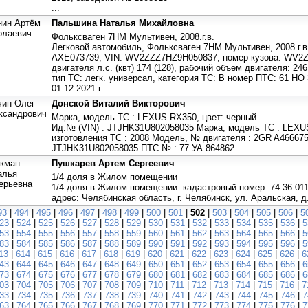
...
нин Артём
Пальшина Наталья Михайловна
олаевич
Фольксваген 7НМ Мультивен, 2008.г.в.
Легковой автомобиль, Фольксваген 7НМ Мультивен, 2008.г.в
AXE073739, VIN: WV2ZZZ7НZ9Н050837, номер кузова: WV2
двигателя л.с. (квт) 174 (128), рабочий объем двигателя: 246
тип ТС: легк. универсал, категория ТС: В номер ПТС: 61 НО
01.12.2021 г.
чин Олег
Донской Виталий Викторович
ксандрович
Марка, модель ТС : LEXUS RX350, цвет: черный
Ид.№ (VIN) : JTJHK31U802058035 Марка, модель ТС : LEXUS
изготовления ТС : 2008 Модель, № двигателя : 2GR A466675 
JTJHK31U802058035 ПТС № : 77 УА 864862
кман
Пушкарев Артем Сергеевич
алья
1/4 доля в Жилом помещении
ерьевна
1/4 доля в Жилом помещении: кадастровый номер: 74:36:011
адрес: Челябинская область, г. Челябинск, ул. Аральская, д.
93
|
494
|
495
|
496
|
497
|
498
|
499
|
500
|
501
|
502
|
503
|
504
|
505
|
506
|
5
23
|
524
|
525
|
526
|
527
|
528
|
529
|
530
|
531
|
532
|
533
|
534
|
535
|
536
|
5
53
|
554
|
555
|
556
|
557
|
558
|
559
|
560
|
561
|
562
|
563
|
564
|
565
|
566
|
5
83
|
584
|
585
|
586
|
587
|
588
|
589
|
590
|
591
|
592
|
593
|
594
|
595
|
596
|
5
13
|
614
|
615
|
616
|
617
|
618
|
619
|
620
|
621
|
622
|
623
|
624
|
625
|
626
|
6
43
|
644
|
645
|
646
|
647
|
648
|
649
|
650
|
651
|
652
|
653
|
654
|
655
|
656
|
6
73
|
674
|
675
|
676
|
677
|
678
|
679
|
680
|
681
|
682
|
683
|
684
|
685
|
686
|
6
03
|
704
|
705
|
706
|
707
|
708
|
709
|
710
|
711
|
712
|
713
|
714
|
715
|
716
|
7
33
|
734
|
735
|
736
|
737
|
738
|
739
|
740
|
741
|
742
|
743
|
744
|
745
|
746
|
7
63
|
764
|
765
|
766
|
767
|
768
|
769
|
770
|
771
|
772
|
773
|
774
|
775
|
776
|
7