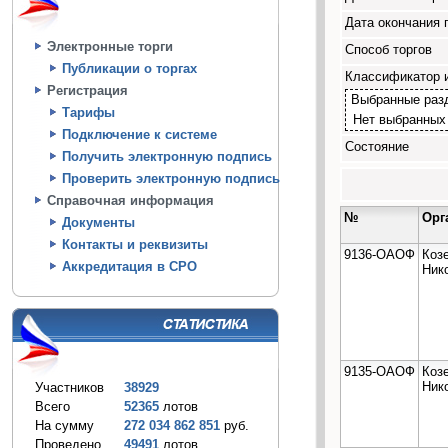
Дата окончания 
Электронные торги
Способ торгов
Публикации о торгах
Классификатор 
Регистрация
Выбранные раз
Тарифы
Нет выбранных
Подключение к системе
Состояние
Получить электронную подпись
Проверить электронную подпись
Справочная информация
№
Орг
Документы
Контакты и реквизиты
9136-ОАОФ
Коз
Аккредитация в СРО
Ник
9135-ОАОФ
Коз
Ник
Участников
38929
Всего
52365
лотов
На сумму
272 034 862 851
руб.
Проведено
49491
лотов