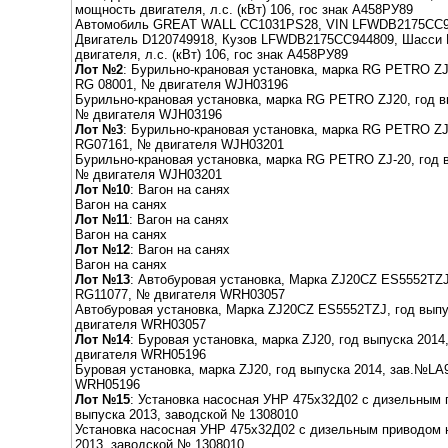
мощность двигателя, л.с. (кВт) 106, гос знак А458РУ89
Автомобиль GREAT WALL CC1031PS28, VIN LFWDB2175CC944
Двигатель D120749918, Кузов LFWDB2175СС944809, Шасси
двигателя, л.с. (кВт) 106, гос знак А458РУ89
Лот №2
: Бурильно-крановая установка, марка RG PETRO ZJ
RG 08001, № двигателя WJH03196
Бурильно-крановая установка, марка RG PETRO ZJ20, год 
№ двигателя WJH03196
Лот №3
: Бурильно-крановая установка, марка RG PETRO ZJ
RG07161, № двигателя WJH03201
Бурильно-крановая установка, марка RG PETRO ZJ-20, год
№ двигателя WJH03201
Лот №10
: Вагон на санях
Вагон на санях
Лот №11
: Вагон на санях
Вагон на санях
Лот №12
: Вагон на санях
Вагон на санях
Лот №13
: Автобуровая установка, Марка ZJ20CZ ES5552TZJ
RG11077, № двигателя WRH03057
Автобуровая установка, Марка ZJ20CZ ES5552TZJ, год выпу
двигателя WRH03057
Лот №14
: Буровая установка, марка ZJ20, год выпуска 2
двигателя WRH05196
Буровая установка, марка ZJ20, год выпуска 2014, зав.№
WRH05196
Лот №15
: Установка насосная УНР 475х32Д02 с дизельным 
выпуска 2013, заводской № 1308010
Установка насосная УНР 475х32Д02 с дизельным приводом н
2013, заводской № 1308010