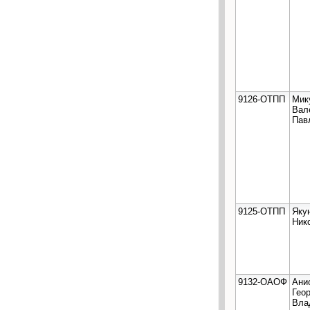
9126-ОТПП
Мик
Вал
Пав
9125-ОТПП
Яку
Ник
9132-ОАОФ
Ани
Гео
Вла