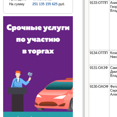
9133-ОТПП
Ани
На сумму
251 135 155 625
руб.
Гео
Вла
9134-ОТПП
Коз
Ник
9131-ОАЗФ
Сам
Дми
Вла
9130-ОАОФ
Фет
Сер
Але