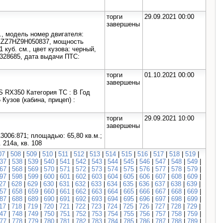
торги
29.09.2021 00:00
завершены
., модель номер двигателя:
ZZZ7НZ9Н050837, мощность
1 куб. см., цвет кузова: черный,
 328685, дата выдачи ПТС:
торги
01.10.2021 00:00
завершены
 RX350 Категория ТС : B Год
Кузов (кабина, прицеп) :
торги
29.09.2021 10:00
завершены
3006:871; площадью: 65,80 кв.м.;
 214а, кв. 108
07
|
508
|
509
|
510
|
511
|
512
|
513
|
514
|
515
|
516
|
517
|
518
|
519
|
37
|
538
|
539
|
540
|
541
|
542
|
543
|
544
|
545
|
546
|
547
|
548
|
549
|
67
|
568
|
569
|
570
|
571
|
572
|
573
|
574
|
575
|
576
|
577
|
578
|
579
|
97
|
598
|
599
|
600
|
601
|
602
|
603
|
604
|
605
|
606
|
607
|
608
|
609
|
27
|
628
|
629
|
630
|
631
|
632
|
633
|
634
|
635
|
636
|
637
|
638
|
639
|
57
|
658
|
659
|
660
|
661
|
662
|
663
|
664
|
665
|
666
|
667
|
668
|
669
|
87
|
688
|
689
|
690
|
691
|
692
|
693
|
694
|
695
|
696
|
697
|
698
|
699
|
17
|
718
|
719
|
720
|
721
|
722
|
723
|
724
|
725
|
726
|
727
|
728
|
729
|
47
|
748
|
749
|
750
|
751
|
752
|
753
|
754
|
755
|
756
|
757
|
758
|
759
|
77
|
778
|
779
|
780
|
781
|
782
|
783
|
784
|
785
|
786
|
787
|
788
|
789
|