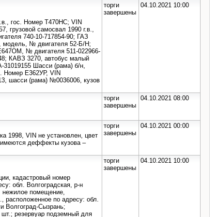
торги
04.10.2021 10:00
завершены
.в., гос. Номер Т470НС; VIN
, грузовой самосвал 1990 г.в.,
гателя 740-10-717854-90; ГАЗ
, модель, № двигателя 52-Б/Н;
 Е647ОМ, № двигателя 511-022966-
48; КАВЗ 3270, автобус малый
А-31019155 Шасси (рама) б/н,
с. Номер Е362УР, VIN
3, шасси (рама) №0036006, кузов
торги
04.10.2021 08:00
завершены
торги
04.10.2021 00:00
завершены
а 1998, VIN не установлен, цвет
 (имеются деффекты кузова –
торги
04.10.2021 10:00
завершены
ции, кадастровый номер
су: обл. Волгоградская, р-н
; нежилое помещение,
., расположенное по адресу: обл.
оги Волгоград-Сызрань;
 шт.; резервуар подземный для