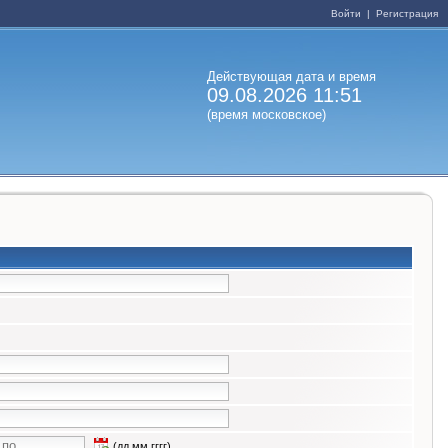
Войти
|
Регистрация
Действующая дата и время
09.08.2026 11:51
(время московское)
(дд.мм.гггг)