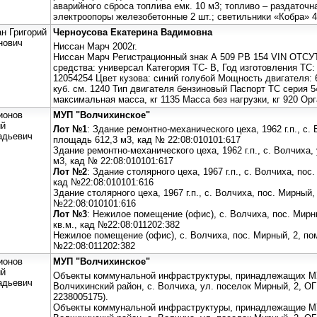
аварийного сброса топлива емк. 10 м3; топливо – раздаточн
электроопоры железобетонные 2 шт.; светильники «Кобра» 4
ан Григорий
Черноусова Екатерина Вадимовна
нович
Ниссан Марч 2002г.
Ниссан Марч Регистрационный знак А 509 РВ 154 VIN ОТСУ
средства: универсал Категория ТС- В, Год изготовления ТС: 
12054254 Цвет кузова: синий голубой Мощность двигателя: 
куб. см. 1240 Тип двигателя бензиновый Паспорт ТС серия 
максимальная масса, кг 1135 Масса без нагрузки, кг 920 Ор
ионов
МУП "Волчихинское"
й
Лот №1
: Здание ремонтно-механического цеха, 1962 г.п., с. 
адьевич
площадь 612,3 м3, кад № 22:08:010101:617
Здание ремонтно-механического цеха, 1962 г.п., с. Волчиха,
м3, кад № 22:08:010101:617
Лот №2
: Здание столярного цеха, 1967 г.п., с. Волчиха, пос
кад №22:08:010101:616
Здание столярного цеха, 1967 г.п., с. Волчиха, пос. Мирный,
№22:08:010101:616
Лот №3
: Нежилое помещение (офис), с. Волчиха, пос. Мирн
кв.м., кад №22:08:011202:382
Нежилое помещение (офис), с. Волчиха, пос. Мирный, 2, пом
№22:08:011202:382
ионов
МУП "Волчихинское"
й
Объекты коммунальной инфраструктуры, принадлежащих М
адьевич
Волчихинский район, с. Волчиха, ул. поселок Мирный, 2, 
2238005175).
Объекты коммунальной инфраструктуры, принадлежащие М