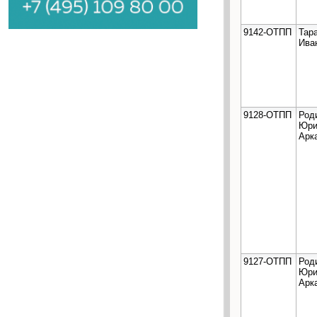
9142-ОТПП
Тар
Ива
9128-ОТПП
Род
Юри
Арк
9127-ОТПП
Род
Юри
Арк