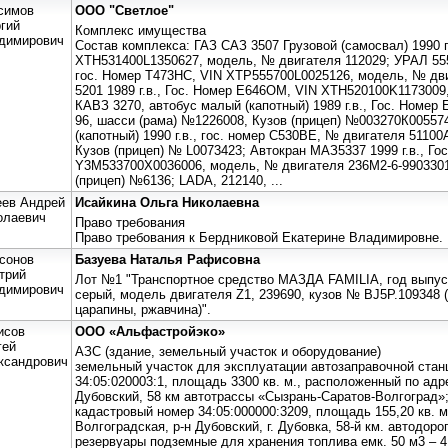
симов
ООО "Светлое"
ргий
Комплекс имущества
димирович
Состав комплекса: ГАЗ САЗ 3507 Грузовой (самосвал) 1990 г
XTH531400L1350627, модель, № двигателя 112029; УРАЛ 5557
гос. Номер Т473НС, VIN XTP555700L0025126, модель, № дви
5201 1989 г.в., Гос. Номер Е646ОМ, VIN XTH520100K1173009
КАВЗ 3270, автобус малый (капотный) 1989 г.в., Гос. Номер
96, шасси (рама) №1226008, Кузов (прицеп) №003270К00557
(капотный) 1990 г.в., гос. номер С530ВЕ, № двигателя 51100
Кузов (прицеп) № L0073423; Автокран МАЗ5337 1999 г.в., Го
Y3M533700X0036006, модель, № двигателя 236М2-6-9903301
(прицеп) №6136; LADA, 212140, ...
еев Андрей
Исайкина Ольга Николаевна
олаевич
Право требования
Право требования к Бердниковой Екатерине Владимировне.
сонов
Базуева Наталья Рафисовна
трий
Лот №1 "Транспортное средство МАЗДА FAMILIA, год выпуск
димирович
серый, модель двигателя Z1, 239690, кузов № BJ5P.109348
царапины, ржавчина)".
исов
ООО «Альфастройэко»
гей
АЗС (здание, земельный участок и оборудование)
ксандрович
земельный участок для эксплуатации автозаправочной стан
34:05:020003:1, площадь 3300 кв. м., расположенный по адре
Дубовский, 58 км автотрассы «Сызрань-Саратов-Волгоград»
кадастровый номер 34:05:000000:3209, площадь 155,20 кв. м
Волгоградская, р-н Дубовский, г. Дубовка, 58-й км. автодор
резервуары подземные для хранения топлива емк. 50 м3 – 4