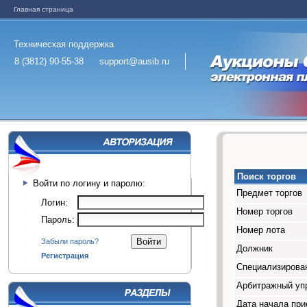
Главная страница
Техническая поддержка
8 (3812) 90-55-38
support@ausib.ru
Поиск торгов
Войти по логину и паролю:
Предмет торгов
Логин:
Номер торгов
Пароль:
Номер лота
Забыли пароль?
Должник
Регистрация
Специализирован
Арбитражный у
Дата начала при