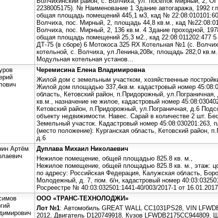
Волчихинский район, с. Волчиха, ул. поселок Мирный, 2, 
2238005175). № Наименование 1 Здание автогаража, 1992 г.п.
общая площадь помещений 445,1 м3, кад № 22:08:010101:609 
Волчиха, пос. Мирный, 2, площадь 44,8 кв.м., кад №22:08:0
Волчиха, пос. Мирный, 2, 136 кв.м. 4 Здание проходной, 1978
общая площадь помещений 25,3 м2., кад 22:08:011202:477 5
ДТ-75 (в сборе) 6 Мотокоса 325 RX Котельная №1 (с. Волчих
котельной, с. Волчиха, ул.Ленина,208к, площадь 282,0 кв.м.
Модульная котельная установ...
уров
Черемисина Елена Владимировна
ерий
Жилой дом с земельным участком, хозяйственные постройк
лович
Жилой дом площадью 337,4кв.м. кадастровый номер 45:08:0
область, Кетовский район, п.Придорожный, ул.Пограничная,
кв.м., назначение не жилое, кадастровый номер 45:08:03040
Кетовский район, п.Придорожный, ул.Пограничная, д.6 Подс
объекту недвижимости. Навес. Сарай в количестве 2 шт. Бе
Земельный участок. Кадастровый номер 45:08:030201:263, 
(место положение): Курганская область, Кетовский район, п
д.6
нин Артём
Дуплава Михаил Николаевич
олаевич
Нежилое помещение, общей площадью 825.8 кв. м.,
Нежилое помещение, общей площадью 825.8 кв. м., этаж: 
по адресу: Российская Федерация, Калужская область, Боро
Молодежный, д. 7, пом. б/н, кадастровый номер 40:03:03250
Росреестре № 40:03:032501:1441-40/003/2017-1 от 16.01.2017
симов
ООО «ТРАНС-ТЕХНОЛОДЖИ»
ргий
Лот №1
: Автомобиль GREAT WALL CC1031PS28, VIN LFWDB
димирович
2012, Двигатель D120749918, Кузов LFWDB2175СС944809,