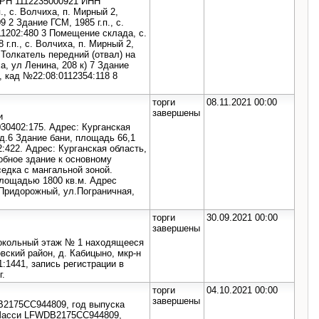
ОГРН 1112235000921 ИНН
, с. Волчиха, п. Мирный 2,
2 Здание ГСМ, 1985 г.п., с.
11202:480 3 Помещение склада, с.
 г.п., с. Волчиха, п. Мирный 2,
 Толкатель передний (отвал) на
а, ул Ленина, 208 к) 7 Здание
, кад №22:08:0112354:118 8
торги
08.11.2021 00:00
завершены
и
30402:175. Адрес: Курганская
 д.6 Здание бани, площадь 66,1
2:422. Адрес: Курганская область,
обное здание к основному
седка с мангальной зоной.
площадью 1800 кв.м. Адрес
.Придорожный, ул.Пограничная,
торги
30.09.2021 00:00
завершены
цокольный этаж № 1 находящееся
вский район, д. Кабицыно, мкр-н
1:1441, запись регистрации в
г.
торги
04.10.2021 00:00
завершены
2175CC944809, год выпуска
 Шасси LFWDB2175СС944809,