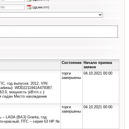
(дд.мм.гггг)
Состояние
Начало приема
заявок
торги
04.10.2021 00:00
завершены
, год выпуска: 2012, VIN:
(кабины): WDD2211941А479387,
3.0, мощность (кВт/л.с.):
ли седан Место нахождение
торги
04.10.2021 00:00
завершены
 – LADA (ВАЗ) Granta, год
сто-красный, ПТС – серия 63 НР №