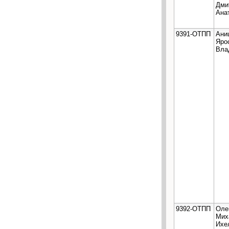
Дми
Ана
9391-ОТПП
Ани
Яро
Вла
9392-ОТПП
Оле
Мих
Ихе