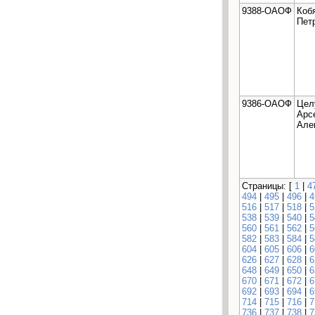
9388-ОАОФ
Коб
Пет
9386-ОАОФ
Цел
Арс
Але
Страницы: [
1
|
4
494
|
495
|
496
|
4
516
|
517
|
518
|
5
538
|
539
|
540
|
5
560
|
561
|
562
|
5
582
|
583
|
584
|
5
604
|
605
|
606
|
6
626
|
627
|
628
|
6
648
|
649
|
650
|
6
670
|
671
|
672
|
6
692
|
693
|
694
|
6
714
|
715
|
716
|
7
736
|
737
|
738
|
7