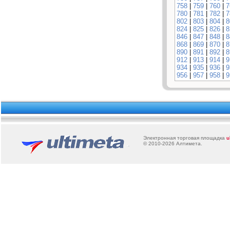
758
|
759
|
760
|
7
780
|
781
|
782
|
7
802
|
803
|
804
|
8
824
|
825
|
826
|
8
846
|
847
|
848
|
8
868
|
869
|
870
|
8
890
|
891
|
892
|
8
912
|
913
|
914
|
9
934
|
935
|
936
|
9
956
|
957
|
958
|
9
Электронная торговая площадка
u
© 2010-2026
Алтимета
.