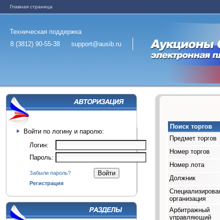
Главная страница
Техническая поддержка
8 (3812) 90-55-38
support@ausib.ru
Поиск торгов
Войти по логину и паролю:
Предмет торгов
Логин:
Номер торгов
Пароль:
Номер лота
Забыли пароль?
Должник
Регистрация
Специализирова
организация
Арбитражный
управляющий