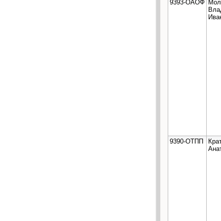
9393-ОАОФ
Мол
Вла
Ива
9390-ОТПП
Кра
Ана