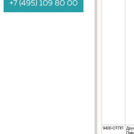
9400-ОТПП
Дру
Пав