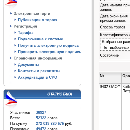
Дата начала пр
заявок
Электронные торги
Дата окончания
Публикации о торгах
приема заявок
Регистрация
Способ торгов
Тарифы
Классификатор 
Подключение к системе
Выбранные раз
Получить электронную подпись
Нет выбранных
Проверить электронную подпись
Состояние
Справочная информация
Документы
Контакты и реквизиты
№
Орг
Аккредитация в СРО
9402-ОАОФ
Коб
Пет
Участников
38927
Всего
52322
лотов
На сумму
272 019 720 676
руб.
Проведено
49472
лотов