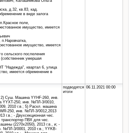
айлович, Калашникова Ольга
ка, д.32, кв.83, кад.
обременение в виде залога
 п.Красное поле,
арестованное имущество, имеется
ьевич
, п.Наровчатка,
 арестованное имущество, имеется
го сельского послеления
 (собственник умершая
СНТ "Надежда", квартал 6, улица
ество, имеется обременение в
подводятся
06.11.2021 00:00
итоги
; 2) Суш. Машина YYHF-260, инв.
ка YYXT-250, инв. №ПЛ-3/0010,
09, 2010 г.в.; 5) Раскл. машина
YWR-250, инв. №ПЛ-3/0012,2013
3 г.в.; - Двухсекционная чес.
. транспортер ПВХ для чес.
шины (2270х2050), 2013 г.в., и; -
 №ПЛ-3/0001, 2010 г.в.; YYKB-