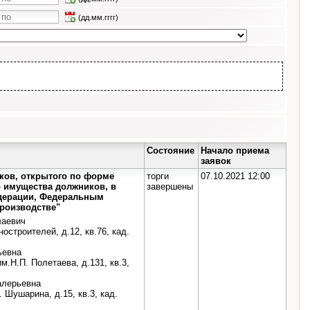
(дд.мм.гггг)
Состояние
Начало приема
заявок
иков, открытого по форме
торги
07.10.2021 12:00
о имущества должников, в
завершены
едерации, Федеральным
производстве"
лаевич
ностроителей, д.12, кв.76, кад.
ьевна
им.Н.П. Полетаева, д.131, кв.3,
алерьевна
И. Шушарина, д.15, кв.3, кад.