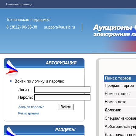
Главная страница
Техническая поддержка
8 (3812) 90-55-38
support@ausib.ru
Поиск торгов
Войти по логину и паролю:
Предмет торгов
Логин:
Номер торгов
Пароль:
Номер лота
Забыли пароль?
Должник
Регистрация
Специализирован
Арбитражный у
Дата начала при