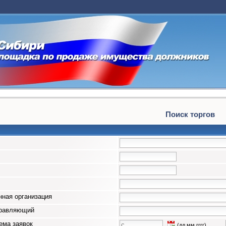
Поиск торгов
ная организация
правляющий
ема заявок
(дд.мм.гггг)