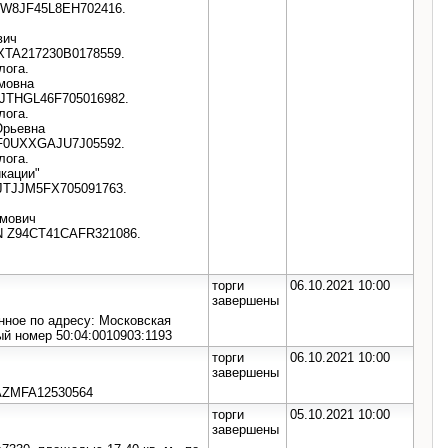
N XW8JF45L8EH702416.
вич
N XTA217230B0178559.
лога.
мовна
IN JTHGL46F705016982.
лога.
Юрьевна
N WF0UXXGAJU7J05592.
лога.
кации"
N JTJJM5FX705091763.
амович
 VIN Z94CT41CAFR321086.
торги
06.10.2021 10:00
завершены
нное по адресу: Московская
вый номер 50:04:0010903:1193
торги
06.10.2021 10:00
завершены
AZMFA12530564
торги
05.10.2021 10:00
завершены