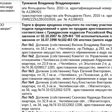
игушкин
Тукмаков Владимир Владимирович
лександр
а/м Фольцваген Поло, 2010 г.в. идентификационный номер
лексеевич
№ А128КН21
транспортное средство а/м Фольцваген Поло, 2010 г.в. ид
ХW8ZZZ61ZВG010026, рег. № А128КН21
ОО
Торги в форме аукциона открытого по составу участн
аворит"
подачи предложений о цене по продаже арестованног
соответствии с Гражданским кодексом Российской Ф
законом от 02.10.2007 № 229-ФЗ "Об исполнительном
законом от 16.07.1998 №102-ФЗ Об ипотеке (залоге не
Лот №1
: Должник (собственник) Вилков Владимир Виктор
комната, пл.18,2 кв.м., г.Челябинск, пр.Победы, д.293, кв
арестованное имущество, имеется обременение в виде за
Лот №2
: Должник (собственник) Комитет по Управлению
отношениям г.Челбинска (собственник умершая Абдрахимо
квартира, пл.23,9 кв.м., г.Челябинск, ул.Эльтонская 2-я, д. 
№74:36:0209017:1283, арестованное имущество, имеется 
Лот №3
: Должник (собственник) Лаук Евгений Викторович
квартира, пл.31,7 кв.м., г.Челябинск, ул.Псковская, д.4А, 
арестованное имущество, имеется обременение в виде за
Лот №4
: Должник (собственник) Ауц Константин Викторо
квартира, пл.41,3 кв.м., Челябинская обл., г.Магнитогорск
кв.56, кад.№74:33:0212002:5378 , арестованное имуществ
залога
Лот №5
: Должник (собственник) Скачкова Надежда Васил
квартира, пл.32,8 кв.м., Челябинская обл., г.Магнитогорск,
корп.1, кв.34, кад.№74:33:0212002:1338, арестованное им
виде залога