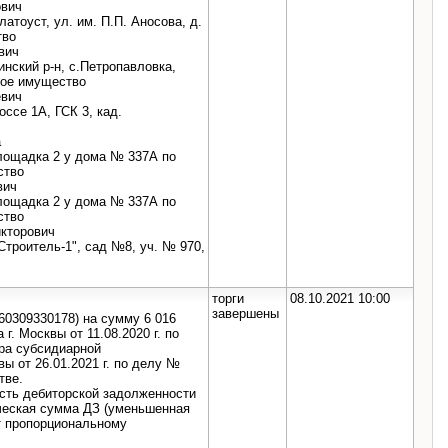
ович
Златоуст, ул. им. П.П. Аносова, д.
тво
вич
синский р-н, с.Петропавловка,
нное имущество
евич
оссе 1А, ГСК 3, кад.
а
 площадка 2 у дома № 337А по
ство
вич
 площадка 2 у дома № 337А по
ство
икторович
"Строитель-1", сад №8, уч. № 970,
торги
08.10.2021 10:00
завершены
0309330178) на сумму 6 016
г. Москвы от 11.08.2020 г. по
ера субсидиарной
ы от 26.01.2021 г. по делу №
тве.
асть дебиторской задолженности
ическая сумма ДЗ (уменьшенная
т пропорциональному