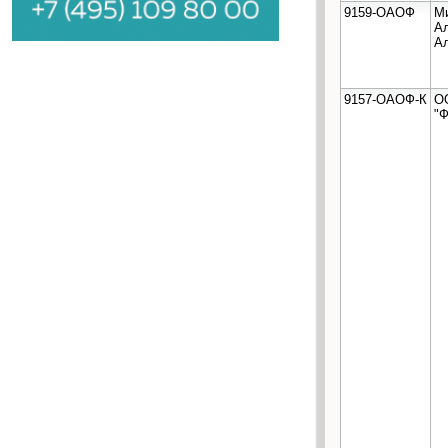
9159-ОАОФ
М
А
А
9157-ОАОФ-К
О
"Ф