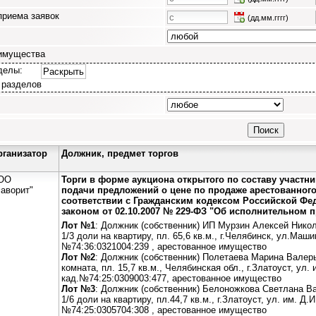
приема заявок
(дд.мм.гггг)
имущества
делы:
Раскрыть
 разделов
рганизатор
Должник, предмет торгов
ОО
Торги в форме аукциона открытого по составу участн
аворит"
подачи предложений о цене по продаже арестованног
соответствии с Гражданским кодексом Российской Ф
законом от 02.10.2007 № 229-ФЗ "Об исполнительном 
Лот №1
: Должник (собственник) ИП Мурзин Алексей Нико
1/3 доли на квартиру, пл. 65,6 кв.м., г.Челябинск, ул.Маши
№74:36:0321004:239 , арестованное имущество
Лот №2
: Должник (собственник) Полетаева Марина Валер
комната, пл. 15,7 кв.м., Челябинская обл., г.Златоуст, ул. 
кад.№74:25:0309003:477, арестованное имущество
Лот №3
: Должник (собственник) Белоножкова Светлана В
1/6 доли на квартиру, пл.44,7 кв.м., г.Златоуст, ул. им. Д.
№74:25:0305704:308 , арестованное имущество