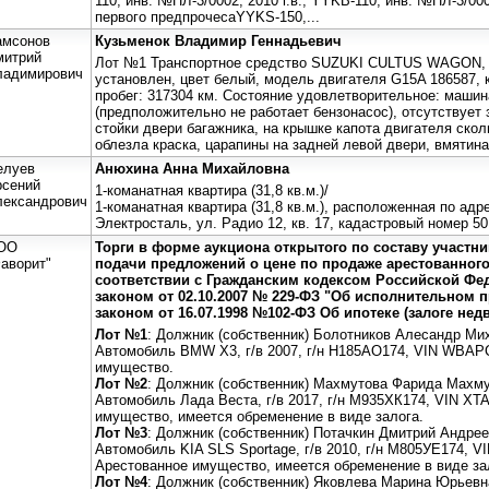
110, инв. №ПЛ-3/0002, 2010 г.в.; YYKB-110, инв. №ПЛ-3/000
первого предпрочесаYYKS-150,...
амсонов
Кузьменок Владимир Геннадьевич
митрий
Лот №1 Транспортное средство SUZUKI CULTUS WAGON, г
ладимирович
установлен, цвет белый, модель двигателя G15A 186587,
пробег: 317304 км. Состояние удовлетворительное: машин
(предположительно не работает бензонасос), отсутствует 
стойки двери багажника, на крышке капота двигателя скол
облезла краска, царапины на задней левой двери, вмятин
елуев
Анюхина Анна Михайловна
рсений
1-команатная квартира (31,8 кв.м.)/
лександрович
1-команатная квартира (31,8 кв.м.), расположенная по адре
Электросталь, ул. Радио 12, кв. 17, кадастровый номер 50
ОО
Торги в форме аукциона открытого по составу участн
аворит"
подачи предложений о цене по продаже арестованног
соответствии с Гражданским кодексом Российской Ф
законом от 02.10.2007 № 229-ФЗ "Об исполнительном
законом от 16.07.1998 №102-ФЗ Об ипотеке (залоге не
Лот №1
: Должник (собственник) Болотников Алесандр Ми
Автомобиль BMW X3, г/в 2007, г/н Н185АО174, VIN WBA
имущество.
Лот №2
: Должник (собственник) Махмутова Фарида Махм
Автомобиль Лада Веста, г/в 2017, г/н М935ХК174, VIN X
имущество, имеется обременение в виде залога.
Лот №3
: Должник (собственник) Потачкин Дмитрий Андре
Автомобиль KIA SLS Sportage, г/в 2010, г/н М805УЕ174,
Арестованное имущество, имеется обременение в виде за
Лот №4
: Должник (собственник) Яковлева Марина Юрьевн