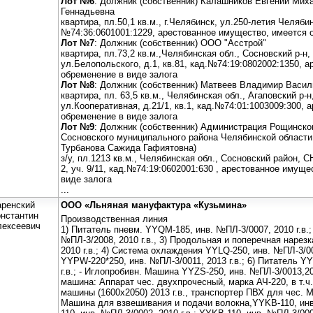
Лот №6
: Должник (собственник) Калашников Евгений Мих
Геннадьевна
квартира, пл.50,1 кв.м., г.Челябинск, ул.250-летия Челябинс
№74:36:0601001:1229, арестованное имущество, имеется 
Лот №7
: Должник (собственник) ООО "Асстрой"
квартира, пл.73,2 кв.м.,Челябинская обл., Сосновский р-н,
ул.Белопольского, д.1, кв.81, кад.№74:19:0802002:1350, 
обременение в виде залога
Лот №8
: Должник (собственник) Матвеев Владимир Васил
квартира, пл. 63,5 кв.м., Челябинская обл., Агаповский р-н
ул.Кооперативная, д.21/1, кв.1, кад.№74:01:1003009:300,
обременение в виде залога
Лот №9
: Должник (собственник) Администрация Рощинско
Сосновского муниципального района Челябинской области
Турбанова Сажида Гафиятовна)
з/у, пл.1213 кв.м., Челябинская обл., Сосновский район, 
2, уч. 9/11, кад.№74:19:0602001:630 , арестованное имущ
виде залога
...
аренский
ООО «Льняная мануфактура «Кузьмина»
нстантин
Производственная линия
лексеевич
1) Питатель пневм. YYQM-185, инв. №ПЛ-3/0007, 2010 г.в.
№ПЛ-3/2008, 2010 г.в., 3) Продольная и поперечная нарез
2010 г.в.; 4) Система охлаждения YYLQ-250, инв. №ПЛ-3/00
YYPW-220*250, инв. №ПЛ-3/0011, 2013 г.в.; 6) Питатель Y
г.в.; - Иглопробивн. Машина YYZS-250, инв. №ПЛ-3/0013,201
машина: Аппарат чес. двухпрочесный, марка АЧ-220, в т.ч
машины (1600х2050) 2013 г.в., транспортер ПВХ для чес. Ма
Машина для взвешивания и подачи волокна,YYKB-110, инв.