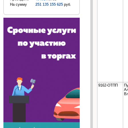
На сумму
251 135 155 625
руб.
9162-ОТПП
П
А
В