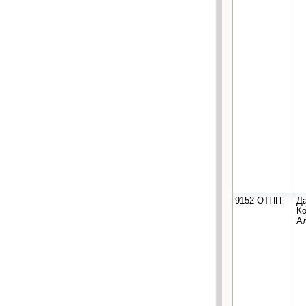
9152-ОТПП
Д
Ко
А