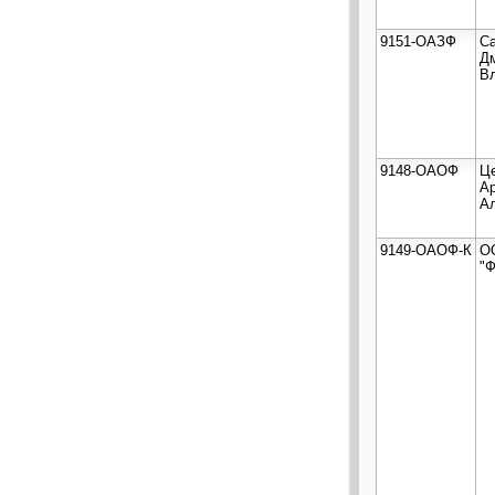
9151-ОАЗФ
С
Д
В
9148-ОАОФ
Ц
А
А
9149-ОАОФ-К
О
"Ф