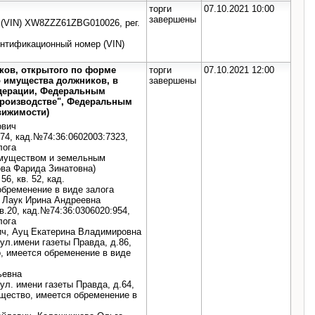
торги
07.10.2021 10:00
завершены
 (VIN) ХW8ZZZ61ZВG010026, рег.
ентификационный номер (VIN)
иков, открытого по форме
торги
07.10.2021 12:00
о имущества должников, в
завершены
едерации, Федеральным
 производстве", Федеральным
движимости)
ович
.374, кад.№74:36:0602003:7323,
лога
 имуществом и земельным
ва Фарида Зинатовна)
56, кв. 52, кад.
обременение в виде залога
, Лаук Ирина Андреевна
кв.20, кад.№74:36:0306020:954,
лога
вич, Ауц Екатерина Владимировна
, ул.имени газеты Правда, д.86,
о, имеется обременение в виде
ьевна
 ул. имени газеты Правда, д.64,
ущество, имеется обременение в