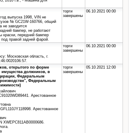
3, 2010 г.в.; - Машина для
торги
06.10.2021 00:00
завершены
од выпуска 1998, VIN не
 кузов № GC21W-160766, общий
а не заводится
задний бампер, не работают
ы краски, передний бампер
а под правой задней фарой.
торги
06.10.2021 00:00
завершены
су: Московская область, г.
:46:0020106:57.
иков, открытого по форме
торги
05.10.2021 12:00
о имущества должников, в
завершены
едерации, Федеральным
 производстве", Федеральным
движимости)
хайлович
PC91020WD89441. Арестованное
утовна
TAGFL110JY118998. Арестованное
евич
 VIN XWEPC811AB0000686.
лога.
а