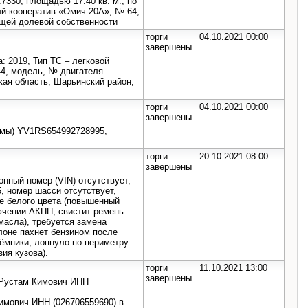
330, площадью 17.40 кв. м., по
ый кооператив «Омич-20А», № 64,
бщей долевой собственности
торги
04.10.2021 00:00
завершены
 2019, Тип ТС – легковой
44, модель, № двигателя
ая область, Шарьинский район,
торги
04.10.2021 00:00
завершены
амы) YV1RS654992728995,
торги
20.10.2021 08:00
завершены
нный номер (VIN) отсутствует,
, номер шасси отсутствует,
ве белого цвета (повышенный
ючении АКПП, свистит ремень
масла), требуется замена
алоне пахнет бензином после
ъёмники, лопнуло по периметру
ия кузова).
торги
11.10.2021 13:00
завершены
 Рустам Кимович ИНН
имович ИНН (026706559690) в