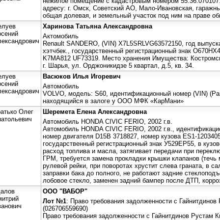
нежилое помещение с кадастровым номером 55:36:070107:7
адресу: г. Омск, Советский АО, Мало-Ивановская, гаражн
общая долевая, и земельный участок под ним на праве о
елуев
Харинова Татьяна Александровна
рсений
Актомобиль
лександрович
Renault SANDERO, (VIN) X7L5SRLVG63572150, год выпуска:
хэтчбек., государственный регистрационный знак О670НХ
K7MA812 UF73319. Место хранения Имущества: Костромск
г. Шарья, ул. Орджоникидзе 5 квартал, д.5, кв. 34.
елуев
Васюков Илья Игоревич
рсений
Автомобиль
лександрович
VOLVO, модель: S60, идентификационный номер (VIN) (Р
находящийся в залоге у ООО МФК «КарМани»
атько Олег
Шеремета Елена Александровна
натольевич
Автомобиль HONDA CIVIC FERIO, 2002 г.в.
Автомобиль HONDA CIVIC FERIO, 2002 г.в., идентификацио
номер двигателя D15B 3718827, номер кузова ES1-1203405
государственный регистрационный знак У529ЕР55, в кузо
расход топлива и масла, затягивает передачи при перекл
ГРМ, требуется замена прокладки крышки клапанов (течь 
рулевой рейки, при поворотах хрустит слева граната, в с
заправки бака до полного, не работают задние стеклопод
лобовое стекло, заменен задний бампер после ДТП, корроз
далов
ООО "ВАБОР"
митрий
Лот №1
: Право требования задолженности с Гайнитдинов
ванович
(026706559690)
Право требования задолженности с Гайнитдинов Рустам К