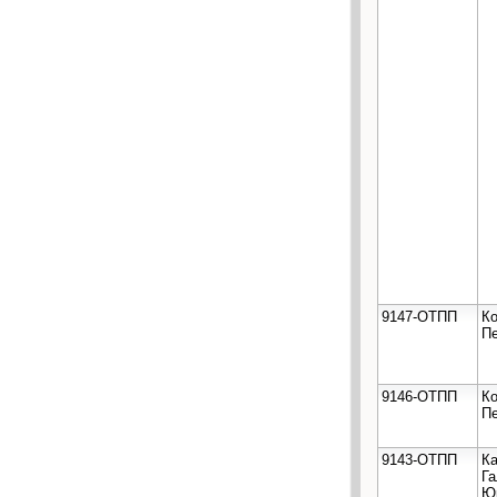
9147-ОТПП
Ко
П
9146-ОТПП
Ко
П
9143-ОТПП
К
Га
Ю