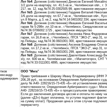
Лот №4
: Должник (собственник) Денисов Евгений Михайл
1/2 доли на квартиру, пл. 41,5 кв.м., Челябинская обл., г. 
217, кв. 12, кад.№74:25:0302505:99, арестованное имущес
Лот №5
: Должник (собственник) Гордеев Виталий Николае
1/6 доли на квартиру, пл.67,7 кв.м., Челябинская обл., Ку
ул.8 Марта, д.3, кв.2, кад.№74:14:0401002:334, арестова
Лот №6
: Должник (собственник) Ивашкин Евгений Василь
гараж № 5-298п ,пл.10 кв.м., г.Челябинск, Свердловское ш
№74:36:0706002:1725 , арестованное имущество
Лот №7
: Должник (собственник) Аксенова Нина Федоровн
гараж, пл.16,8 кв.м., г.Челябинск, ПГСК "ЭКО-2", мкр.31,
пр.Победы, кад.№74:36:0601001:300, арестованное имуще
Лот №8
: Должник (собственник) Аксенов Владимир Олего
гараж, пл.17,2 кв.м., г.Челябинск, ПГСК "ЭКО-2", мкр.31,
пр.Победы, кад.№74:36:0601001:299, арестованное имуще
Лот №9
: Должник (собственник) Давлетбаев Александр В
з/у, пл. 600 кв.м., Челябинская обл., г.Магнитогорск, СНТ 
кад.№74:33:0111001:4895, арестованное имущество
...
упков
ООО "Мега"
лександр
Право требования к Шарову Ивану Владимировичу (ИНН 76
ладимирович
206,28 руб., на основании Определения Арбитражного суда 
делу № А40- 228216/15-73-435 «Б» об установлении разм
ответственности; Определения Арбитражного суда г. Москв
А40- 228216/15-73-435 «Б» о процессуальном правопреемс
Если до заключения договора цессии и оплаты по нему ч
(далее «ДЗ») будет оплачена, то уступке подлежит факт
на сумму оплат). Продажная цена в этом случае подлежи
перерасчету.