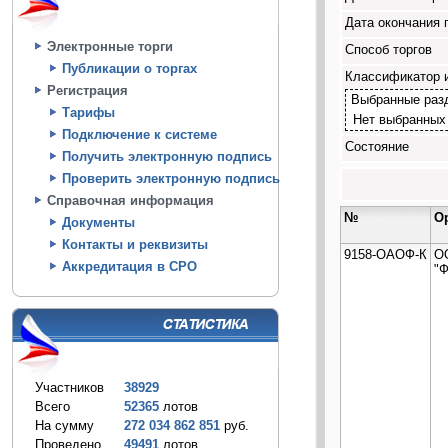
Дата окончания 
Электронные торги
Способ торгов
Публикации о торгах
Классификатор 
Регистрация
Выбранные раз
Тарифы
Нет выбранных
Подключение к системе
Состояние
Получить электронную подпись
Проверить электронную подпись
Справочная информация
№
О
Документы
Контакты и реквизиты
9158-ОАОФ-К
О
Аккредитация в СРО
"Ф
Участников
38929
Всего
52365
лотов
На сумму
272 034 862 851
руб.
Проведено
49491
лотов