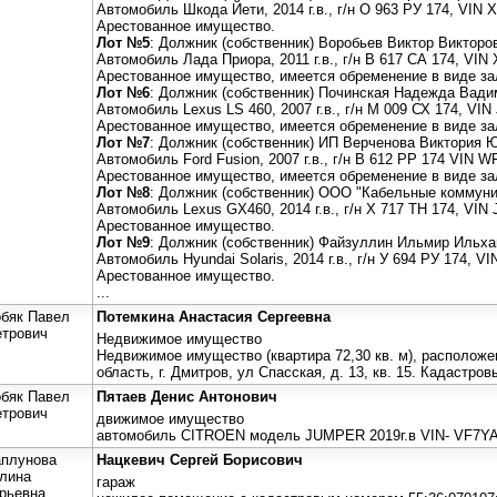
Автомобиль Шкода Йети, 2014 г.в., г/н О 963 РУ 174, VI
Арестованное имущество.
Лот №5
: Должник (собственник) Воробьев Виктор Викторо
Автомобиль Лада Приора, 2011 г.в., г/н В 617 СА 174, VI
Арестованное имущество, имеется обременение в виде за
Лот №6
: Должник (собственник) Починская Надежда Вади
Автомобиль Lexus LS 460, 2007 г.в., г/н М 009 СХ 174, V
Арестованное имущество, имеется обременение в виде за
Лот №7
: Должник (собственник) ИП Верченова Виктория 
Автомобиль Ford Fusion, 2007 г.в., г/н В 612 РР 174 VI
Арестованное имущество, имеется обременение в виде за
Лот №8
: Должник (собственник) ООО "Кабельные коммуни
Автомобиль Lexus GX460, 2014 г.в., г/н Х 717 ТН 174, VI
Арестованное имущество.
Лот №9
: Должник (собственник) Файзуллин Ильмир Ильх
Автомобиль Hyundai Solaris, 2014 г.в., г/н У 694 РУ 174,
Арестованное имущество.
...
бяк Павел
Потемкина Анастасия Сергеевна
етрович
Недвижимое имущество
Недвижимое имущество (квартира 72,30 кв. м), расположе
область, г. Дмитров, ул Спасская, д. 13, кв. 15. Кадастро
бяк Павел
Пятаев Денис Антонович
етрович
движимое имущество
автомобиль CITROEN модель JUMPER 2019г.в VIN- VF7Y
аплунова
Нацкевич Сергей Борисович
лина
гараж
рьевна