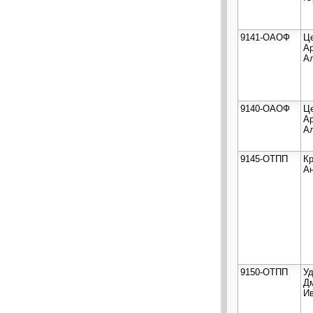
9141-ОАОФ
Ц
А
А
9140-ОАОФ
Ц
А
А
9145-ОТПП
Кр
А
9150-ОТПП
У
Д
И