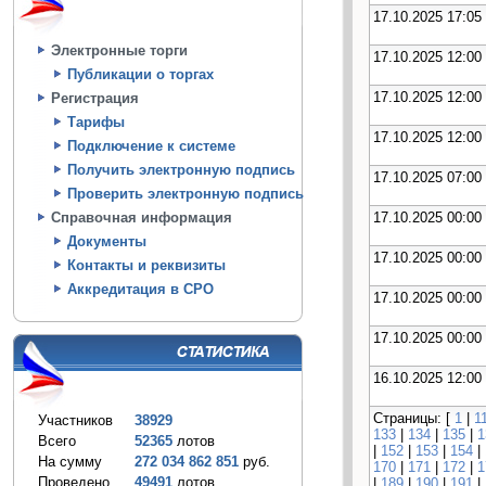
17.10.2025 17:05
Электронные торги
17.10.2025 12:00
Публикации о торгах
17.10.2025 12:00
Регистрация
Тарифы
17.10.2025 12:00
Подключение к системе
Получить электронную подпись
17.10.2025 07:00
Проверить электронную подпись
17.10.2025 00:00
Справочная информация
Документы
17.10.2025 00:00
Контакты и реквизиты
Аккредитация в СРО
17.10.2025 00:00
17.10.2025 00:00
16.10.2025 12:00
Страницы: [
1
|
1
Участников
38929
133
|
134
|
135
|
1
Всего
52365
лотов
|
152
|
153
|
154
|
На сумму
272 034 862 851
руб.
170
|
171
|
172
|
1
Проведено
49491
лотов
|
189
|
190
|
191
|