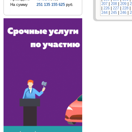
207
|
208
|
209
|
2
На сумму
251 135 155 625
руб.
|
226
|
227
|
228
|
244
|
245
|
246
|
2