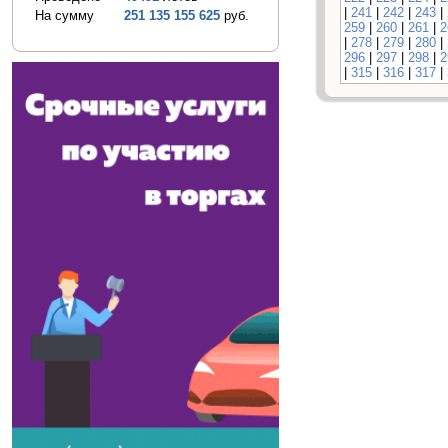
|
241
|
242
|
243
|
На сумму
251 135 155 625
руб.
259
|
260
|
261
|
2
|
278
|
279
|
280
|
296
|
297
|
298
|
2
|
315
|
316
|
317
|