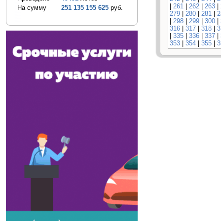
|
261
|
262
|
263
|
На сумму
251 135 155 625
руб.
279
|
280
|
281
|
2
|
298
|
299
|
300
|
316
|
317
|
318
|
3
|
335
|
336
|
337
|
353
|
354
|
355
|
3