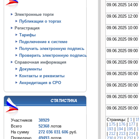
09.06.2025 14:00
Электронные торги
09.06.2025 12:00
Публикации о торгах
09.06.2025 10:00
Регистрация
Тарифы
09.06.2025 09:00
Подключение к системе
Получить электронную подпись
09.06.2025 09:00
Проверить электронную подпись
09.06.2025 09:00
Справочная информация
Документы
09.06.2025 00:00
Контакты и реквизиты
Аккредитация в СРО
09.06.2025 00:00
09.06.2025 00:00
09.06.2025 00:00
Страницы: [
1
|
1
Участников
38929
|
175
|
176
|
177
|
Всего
52368
лотов
193
|
194
|
195
|
1
На сумму
272 036 031 606
руб.
|
212
|
213
|
214
|
Проведено
49493
лотов
230
|
231
|
232
|
2