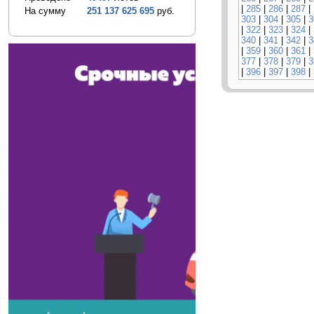
|
285
|
286
|
287
|
На сумму
251 137 625 695
руб.
303
|
304
|
305
|
3
|
322
|
323
|
324
|
340
|
341
|
342
|
3
|
359
|
360
|
361
|
377
|
378
|
379
|
3
|
396
|
397
|
398
|